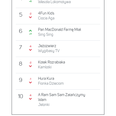
Wesoła Lokomotywa
+5
4Fun Kids
5
-2
Ciocia Aga
Pan MacDonald Farmę Miał
6
Sing Sing
+4
Jeżozwierz
7
-5
Wygibasy TV
Kotek Rozrabiaka
8
-2
Kamlotki
Hura Kura
9
-1
Fionka Dzieciom
A Ram Sam Sam Zatańczymy
10
-5
Wam
Jelonki