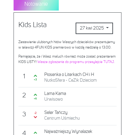
Notowanie
Kids Lista
27 kwi 2025
Zestawienie ulubionych hitów Waszych dzieciaków prezentujemy
w telewizji 4FUN KIDS premierowo w każdą niedzielę o 13.00.
Pamiętajcie, że i Wasz maluch również może zostać prezenterem
KIDS LISTY!
Wasze zgłoszenia do programu przesyłajcie TUTAJ.
Piosenka o Literkach CH i H
1
NutkoSfera - CeZik Dzieciom
+3
Lama Kama
2
Urwisowo
+5
Seler Tańczy
3
-2
Centrum Uśmiechu
Najważniejszy Wynalazek
4