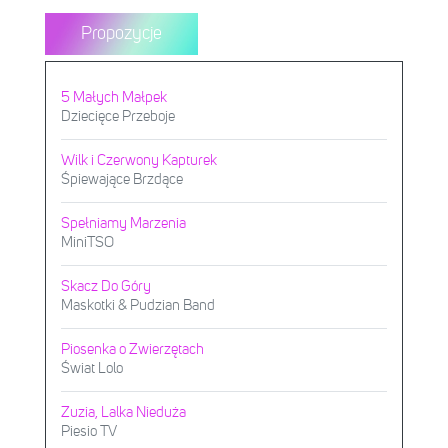
Propozycje
5 Małych Małpek
Dziecięce Przeboje
Wilk i Czerwony Kapturek
Śpiewające Brzdące
Spełniamy Marzenia
MiniTSO
Skacz Do Góry
Maskotki & Pudzian Band
Piosenka o Zwierzętach
Świat Lolo
Zuzia, Lalka Nieduża
Piesio TV