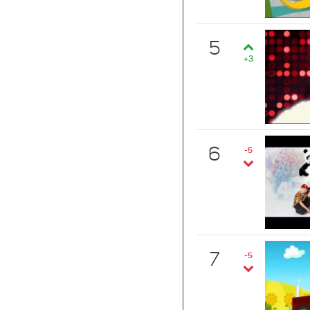
5
+3
6
-5
7
-5