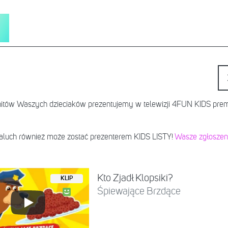
 hitów Waszych dzieciaków prezentujemy w telewizji 4FUN KIDS pr
maluch również może zostać prezenterem KIDS LISTY!
Wasze zgłoszen
Kto Zjadł Klopsiki?
KLIP
Śpiewające Brzdące