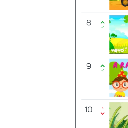
8
+1
9
+1
10
-5