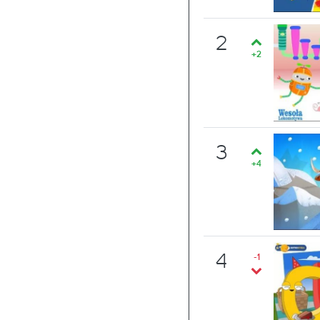
2
+2
3
+4
4
-1