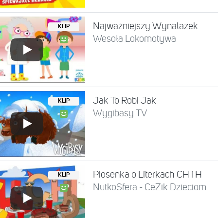
Najważniejszy Wynalazek
KLIP
Wesoła Lokomotywa
Jak To Robi Jak
KLIP
Wygibasy TV
Piosenka o Literkach CH i H
KLIP
NutkoSfera - CeZik Dzieciom