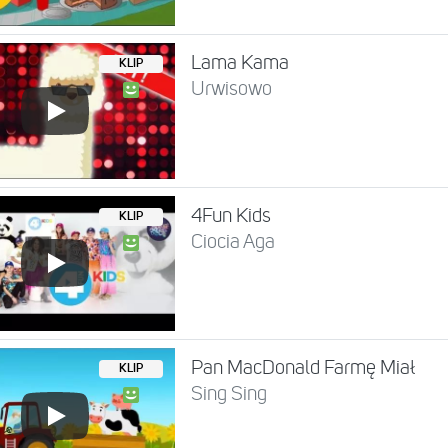
Lama Kama
KLIP
Urwisowo
4Fun Kids
KLIP
Ciocia Aga
Pan MacDonald Farmę Miał
KLIP
Sing Sing