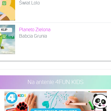
Świat Lolo
Planeto Zielona
KLIP
Babcia Grunia
Na antenie 4FUN KIDS