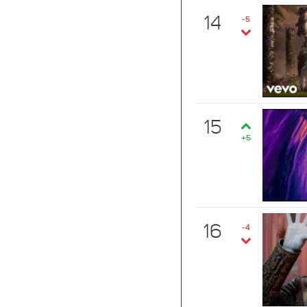
14
-5
15
+5
16
-4