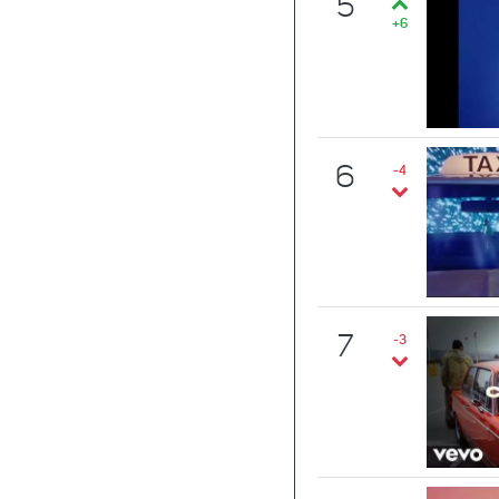
5
+6
6
-4
7
-3