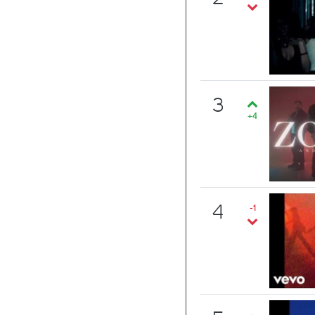
3
+4
4
-1