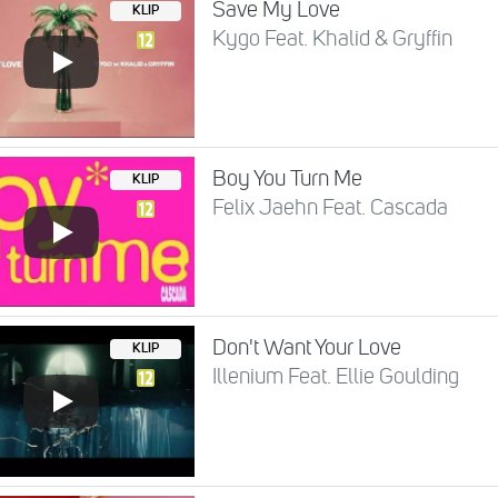
Save My Love
KLIP
Kygo Feat. Khalid & Gryffin
Boy You Turn Me
KLIP
Felix Jaehn Feat. Cascada
Don't Want Your Love
KLIP
Illenium Feat. Ellie Goulding