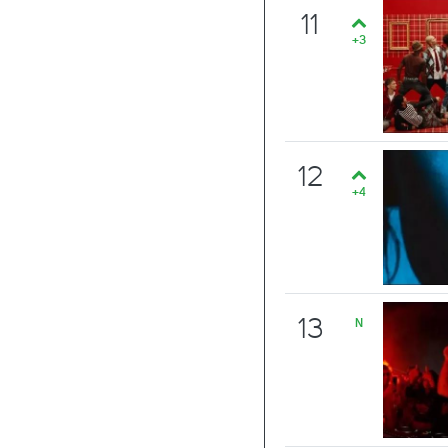
11
+3
12
+4
13
N