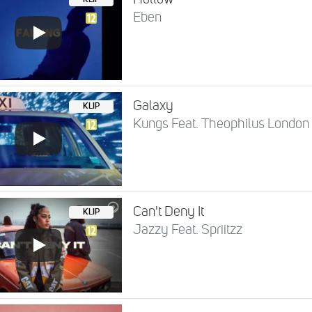
KLIP
Eben
Galaxy
KLIP
Kungs Feat. Theophilus London
Can't Deny It
KLIP
Jazzy Feat. Spriitzz