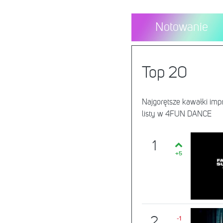
Notowanie
Top 20
Najgorętsze kawałki im
listy w 4FUN DANCE
1
+5
2
-1