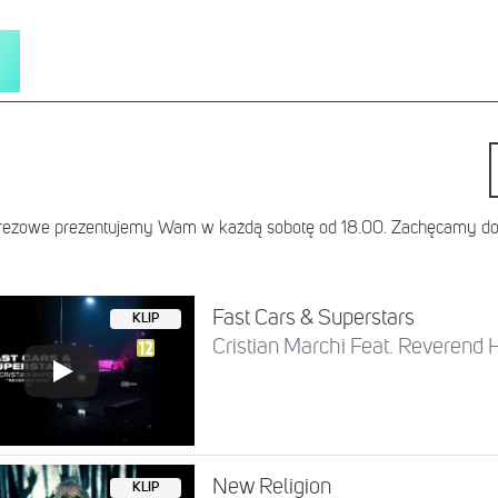
prezowe prezentujemy Wam w każdą sobotę od 18.00. Zachęcamy do 
Fast Cars & Superstars
KLIP
Cristian Marchi Feat. Reverend
New Religion
KLIP