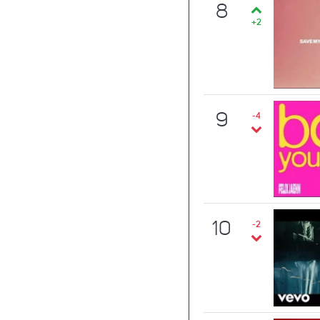
8
+2
9
-4
10
-2