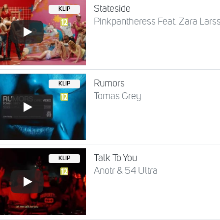
Stateside
KLIP
Pinkpantheress Feat. Zara Lars
Rumors
KLIP
Tomas Grey
Talk To You
KLIP
Anotr & 54 Ultra