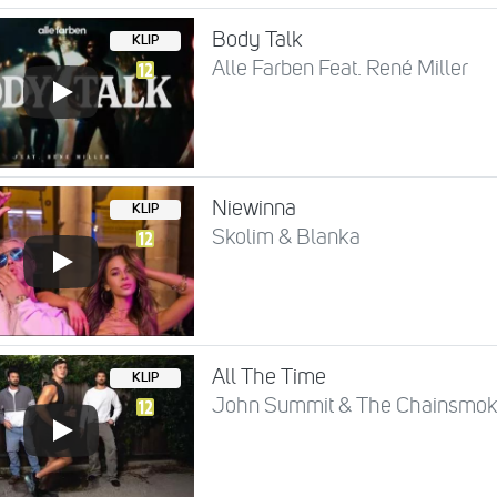
Body Talk
KLIP
Alle Farben Feat. René Miller
Niewinna
KLIP
Skolim & Blanka
All The Time
KLIP
John Summit & The Chainsmoker