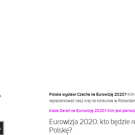
Polska wystawi Czecha na Eurowizję 2020?
Kim 
A
reprezentować nasz kraj na konkursie w Rotterda
Kasia Dereń na Eurowizję 2020? Kim jest pierwsz
Eurowizja 2020: kto będzie 
Polskę?