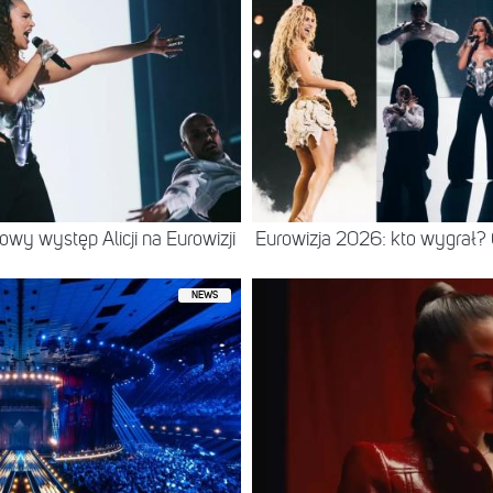
wy występ Alicji na Eurowizji
Eurowizja 2026: kto wygrał?
NEWS