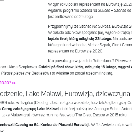
W tym roku polski reprezentant na Eurowizję 202
wydaniu programu
Szansa na Sukces
–
Szansa na
jest emitowane od 2 lutego.
Przypomnijmy, że
Szansa Na Sukces. Eurowizja
W trakcie odcinków specjalne jury wyłoniło trójkę f
będzie finał, który odbył się 23 lutego.
Na podstaw
którego skład wchodzą Michał Szpak, Cleo i Grom
reprezentant na Eurowizję 2020.
Kto powalczy o wyjazd do Rotterdamu? Pierwsze 
eń i Alicja Szeplińska.
Ostatni półfinał show, który odbył się 16 lutego, wygrał
a
Please please me
Beatlesów i to właśnie on został trzecim finalistą.
 2020? >>
hodzenie, Lake Malawi, Eurowizja, dziewczyna
 1989 roku w Trzyńcu (Czechy). Jest nie tylko wokalistą, lecz także gitarzystą.
mu Cerny założył grupę Lake Malawi
, do której należą też Jeronym Subrt i Anto
 Lake Malawi grali również m.in. na festiwalu The Great Escape w 2015 roku.
ntowali Czechy na 64. Konkursie Piosenki Eurowizji.
W Tel Awiwie zaśpiewal
ów.