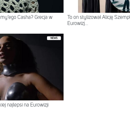
mmy’ego Casha? Grecja w
To on stylizował Alicję Szempl
Eurowizj...
NEWS
iej najlepsi na Eurowizji