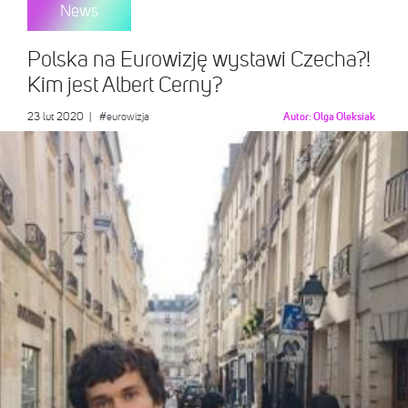
News
Polska na Eurowizję wystawi Czecha?!
Kim jest Albert Cerny?
23 lut 2020
|
#eurowizja
Autor:
Olga Oleksiak