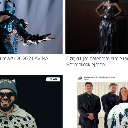
urowizji 2026? LAVINA
Dzięki tym patentom stroje tan
Szemplińskiej 'dzia...
NEWS