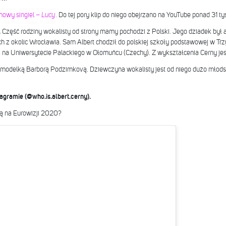
nowy singiel –
Lucy
.
Do tej pory klip do niego obejrzano na YouTube ponad 31 ty
.
Część rodziny wokalisty od strony mamy pochodzi z Polski. Jego dziadek był a
h z okolic Wrocławia. Sam Albert chodził do polskiej szkoły podstawowej w Tr
ia na Uniwersytecie Palackiego w Ołomuńcu (Czechy). Z wykształcenia Cerny je
ą modelką Barborą Podzimkovą. Dziewczyna wokalisty jest od niego dużo młod
agramie (@who.is.albert.cerny).
ną na Eurowizji 2020?