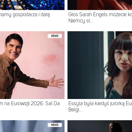
namy gospodarza i datę
Głos Sarah Engels możecie ko
Niemcy st...
NEWS
 na Eurowizji 2026. Sal Da
Essyla była kiedyś jurorką Eur
Belgi...
NEWS