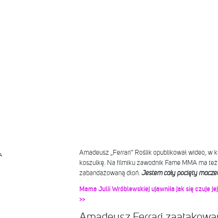
Amadeusz „Ferrari” Roślik opublikował wideo, w 
A
koszulkę. Na filmiku zawodnik Fame MMA ma też 
zabandażowaną dłoń.
J
estem
cały pocięty macze
Mama Julii Wróblewskiej ujawniła jak się czuje je
>>
Amadeusz Ferrari zaatakow