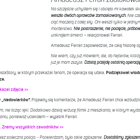
Na szczęście uchyliłem się i obcięło mi kawałek sk
weszło dwóch oprawców zamaskowanych.
Nie cze
ciąć maczetą z całej siły. Oni weszli tylko w jedny
morderstwo.
Nie postraszenie, nie pocięcie, próbow
uniknąłem śmierci
– relacjonował Ferrari.
Amadeusz Ferrari zapowiedział, że całą historię op
Nie wiem, czy już mówiłem, ale, do hejterów, którz
już je mam zszyte.
Dzisiaj przejdę ostatnią operacj
InstaStory, w którym przekazał fanom, że operacja się udała.
Podziękował włod
ce.
kazał zdjęcia >>
w „niedowiarków”.
Pojawiły się komentarze, że Amadeusz Ferrari chce wzbudzić
, nie licząc ręki. Dodatkowo dzisiaj wrzucę filmik z mieszkania, w którym wydarzy
kaniu, ponieważ uciekałem
– wyjaśnił Ferrari.
. Znamy wszystkich zawodników >>
eż stołeczna policja. - Potwierdzam, było takie zgłoszenie.
Dostaliśmy zgłoszen