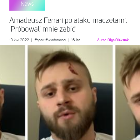
News
Amadeusz Ferrari po ataku maczetami.
'Próbowali mnie zabić'
13 kwi 2022
|
#sport
#wiadomości
| 16 lat
Autor:
Olga Oleksiak