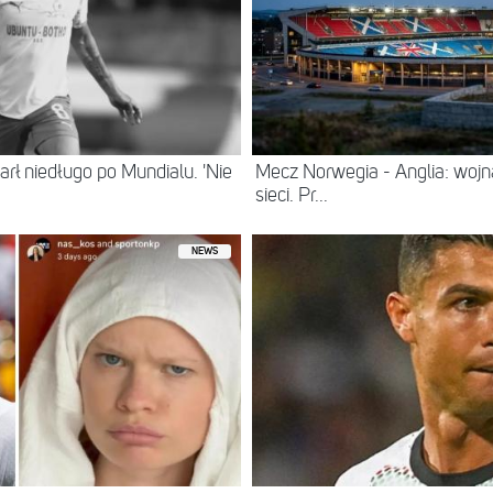
arł niedługo po Mundialu. 'Nie
Mecz Norwegia - Anglia: wojna 
sieci. Pr...
NEWS