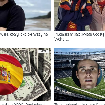
wski, który jako pierwszy na
Piłkarski mistrz świata udostę
Wokali...
NEWS