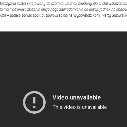
ężczyzna został skierowany do szpitala. Jednak zraniony nie chciał wskazać osó
że ma możliwość złożenia oficjalnego zawiadomienia do policji, jednak na obecną
 Woli
– podaje serwis sport.pl, powołując się na wypowiedź kom. Marty Sulowskie