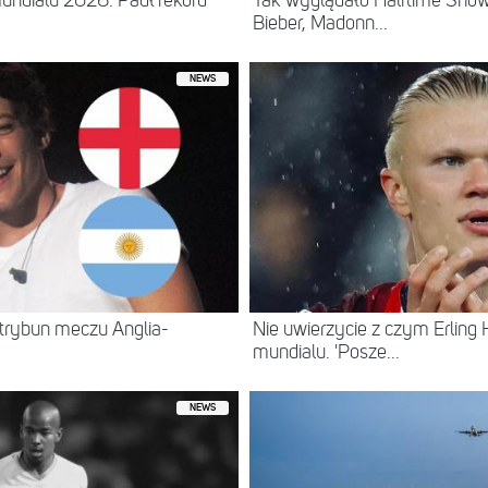
 mundialu 2026. Padł rekord
Tak wyglądało Halftime Show 
Bieber, Madonn...
NEWS
trybun meczu Anglia-
Nie uwierzycie z czym Erling 
mundialu. 'Posze...
NEWS