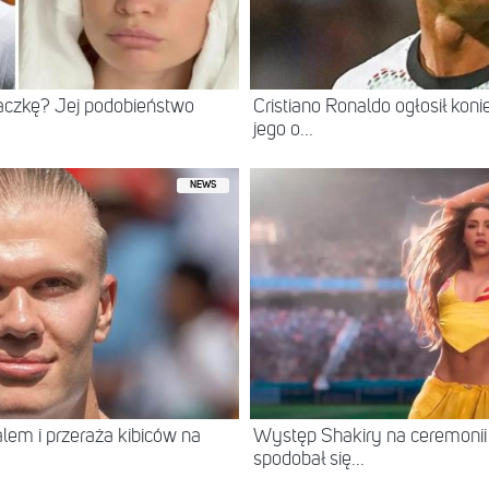
iaczkę? Jej podobieństwo
Cristiano Ronaldo ogłosił kon
jego o...
NEWS
ralem i przeraża kibiców na
Występ Shakiry na ceremonii 
spodobał się...