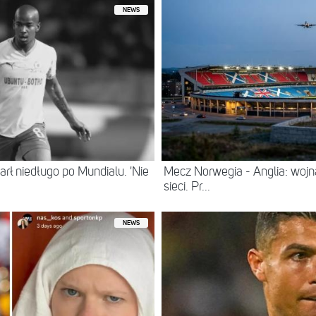
NEWS
arł niedługo po Mundialu. 'Nie
Mecz Norwegia - Anglia: wojna 
sieci. Pr...
NEWS