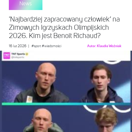
News
'Najbardziej zapracowany człowiek’ na
Zimowych Igrzyskach Olimpijskich
2026. Kim jest Benoit Richaud?
16 lut 2026
|
#sport
#wiadomości
Autor:
Klaudia Woźniak