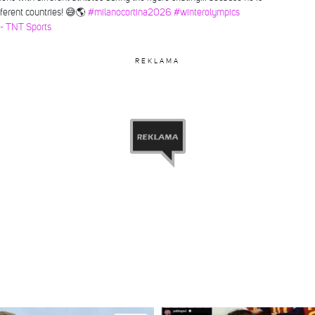
fferent countries! 😅🌎
#milanocortina2026
#winterolympics
 - TNT Sports
REKLAMA