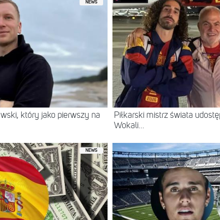
NEWS
wski, który jako pierwszy na
Piłkarski mistrz świata udostę
Wokali...
NEWS