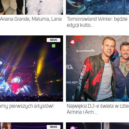
 Ariana Grande, Maluma, Lana
Tomorrowland Winter: będzi
edycji kulto...
NEWS
namy pierwszych artystów!
Najwięksi DJ-e świata w czt
Armina i Arm...
NEWS