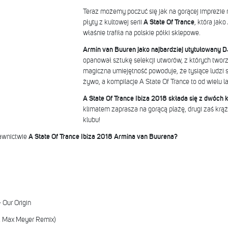
Teraz możemy poczuć się jak na gorącej imprezie n
płyty z kultowej serii
A State Of Trance
, która jako
właśnie trafiła na polskie półki sklepowe.
Armin van Buuren jako najbardziej utytułowany D
opanował sztukę selekcji utworów, z których twor
magiczna umiejętność powoduje, że tysiące ludzi 
żywo, a kompilacje A State Of Trance to od wielu la
A State Of Trance Ibiza 2018 składa się z dwóch 
klimatem zaprasza na gorącą plażę, drugi zaś krą
klubu!
dawnictwie
A State Of Trance Ibiza 2018 Armina van Buurena?
 Our Origin
 & Max Meyer Remix)