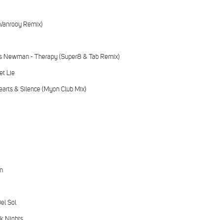
 Wanrooy Remix)
es Newman - Therapy (Super8 & Tab Remix)
et Lie
arts & Silence (Myon Club Mix)
n
el Sol
k Nights