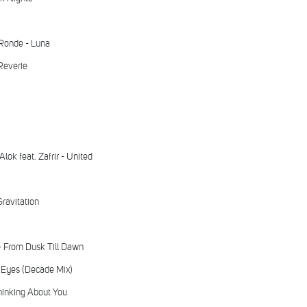
Ronde - Luna
Reverie
Alok feat. Zafrir - United
ravitation
 From Dusk Till Dawn
 Eyes (Decade Mix)
inking About You