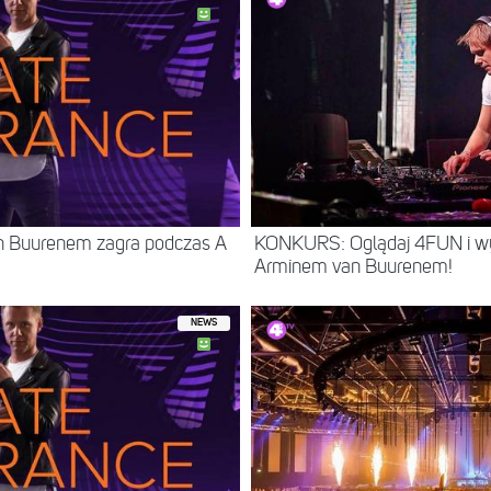
n Buurenem zagra podczas A
KONKURS: Oglądaj 4FUN i wyg
Arminem van Buurenem!
NEWS