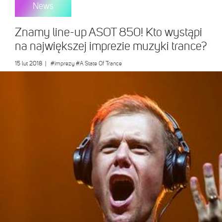
News
Znamy line-up ASOT 850! Kto wystąpi
na największej imprezie muzyki trance?
15 lut 2018
|
#imprezy
#A State Of Trance