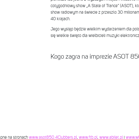
cotygodniowy show „A State of Trance” (ASOT), któ
show radiowym na świecie z przeszło 30 miliona
40 krajach.
Jego występ będzie wielkim wydarzeniem dla pols
się wielkie święto dla wielbicieli muzyki elektronicz
Kogo zagra na imprezie ASOT 8
tępne na stronach
www.asot850.4Clubbers.pl
,
www.ftb.pl
,
www.abilet.pl
i
www.wlo