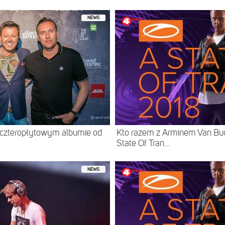
NEWS
 czteropłytowym albumie od
Kto razem z Arminem Van Bu
State Of Tran...
NEWS