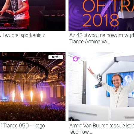
 wygraj spotkanie z
Aż 42 utwory na nowym wyda
Trance Armina va...
NEWS
Of Trance 850 – kogo
Armin Van Buuren teasuje kole
jego now...