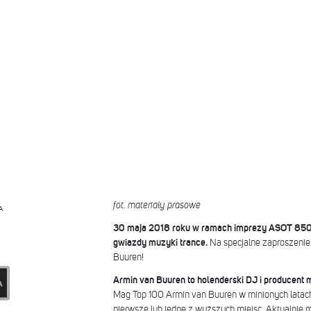
fot. materiały prasowe
A
30 maja 2018 roku w ramach imprezy ASOT 850 w
gwiazdy muzyki trance.
Na specjalne zaproszenie 
Buuren!
Armin van Buuren to holenderski DJ i producent 
Mag Top 100 Armin van Buuren w minionych latach
pierwsze lub jedne z wyższych miejsc. Aktualnie 