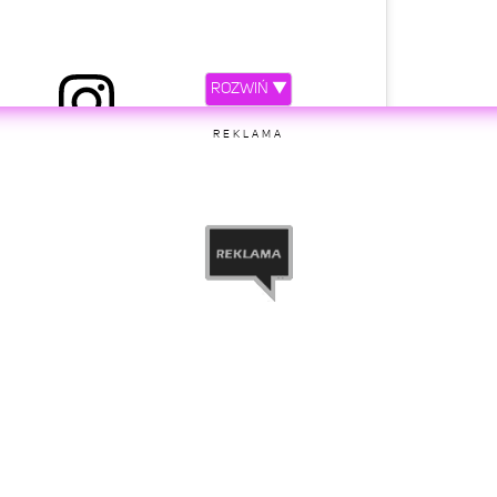
ROZWIŃ ▼
iony przez Sam Asghari (@samasghari)
REKLAMA
etl ten post na Instagramie.
ny przez Britney Spears (@britneyspears)