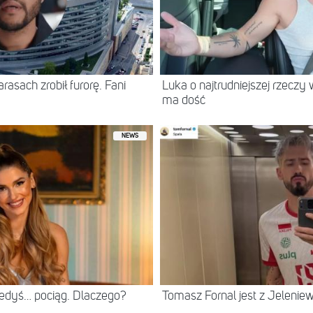
asach zrobił furorę. Fani
Luka o najtrudniejszej rzeczy 
ma dość
NEWS
iedyś… pociąg. Dlaczego?
Tomasz Fornal jest z Jeleni