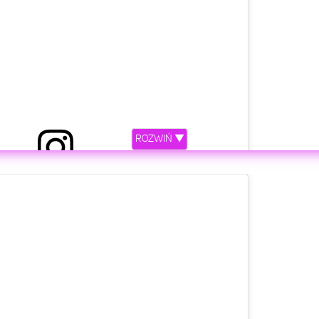
ROZWIŃ ▼
iony przez Sam Asghari (@samasghari)
etl ten post na Instagramie.