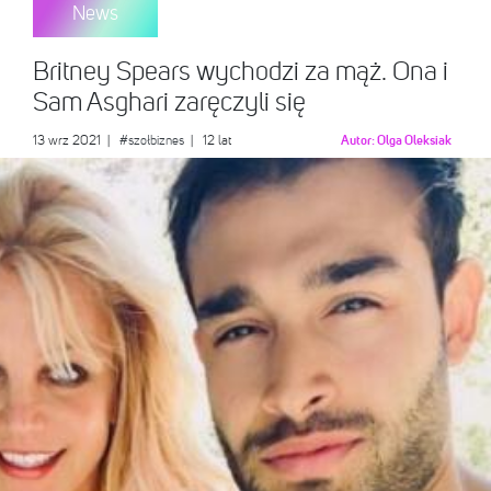
News
Britney Spears wychodzi za mąż. Ona i
Sam Asghari zaręczyli się
13 wrz 2021
|
#szołbiznes
| 12 lat
Autor:
Olga Oleksiak