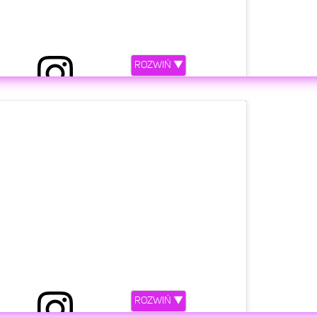
ROZWIŃ ▼
etl ten post na Instagramie.
ROZWIŃ ▼