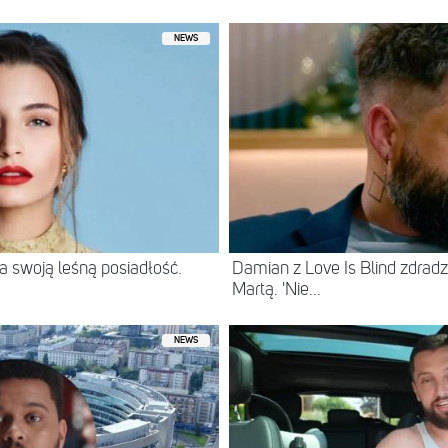
NEWS
 swoją leśną posiadłość.
Damian z Love Is Blind zdradz
Martą. 'Nie...
NEWS