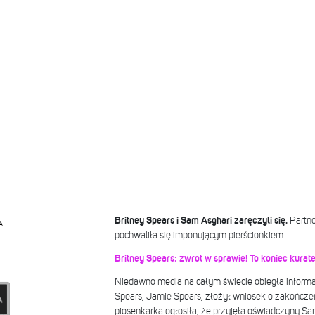
Britney Spears i Sam Asghari zaręczyli się.
Partne
A
pochwaliła się imponującym pierścionkiem.
Britney Spears: zwrot w sprawie! To koniec kuratel
Niedawno media na całym świecie obiegła informac
Spears, Jamie Spears, złożył wniosek o zakończeni
piosenkarka ogłosiła, że przyjęła oświadczyny S