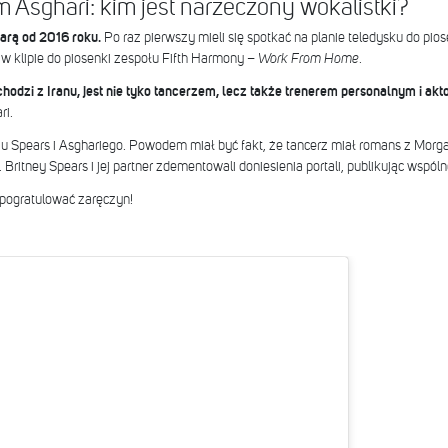
m Asghari: kim jest narzeczony wokalistki?
parą od 2016 roku.
Po raz pierwszy mieli się spotkać na planie teledysku do pio
 klipie do piosenki zespołu Fifth Harmony –
Work From Home
.
hodzi z Iranu, jest nie tyko tancerzem, lecz także trenerem personalnym i ak
ri.
iu Spears i Asghariego. Powodem miał być fakt, że tancerz miał romans z Morg
. Britney Spears i jej partner zdementowali doniesienia portali, publikując wspóln
 pogratulować zaręczyn!