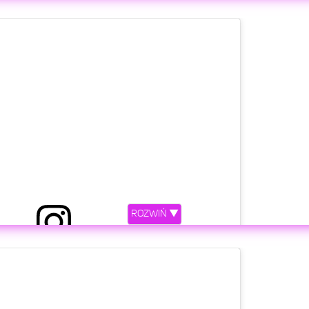
ny przez Britney Spears (@britneyspears)
etl ten post na Instagramie.
ROZWIŃ ▼
ny przez Britney Spears (@britneyspears)
etl ten post na Instagramie.