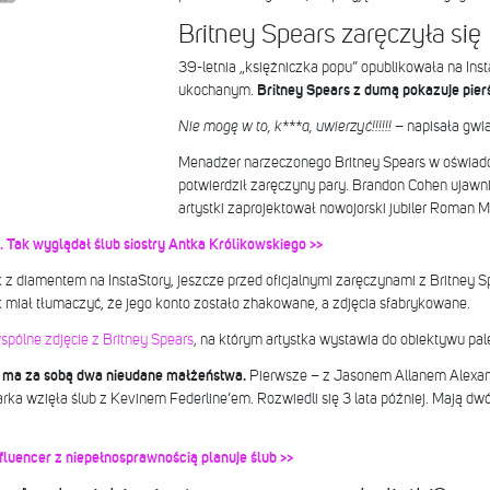
Britney Spears zaręczyła się
39-letnia „księżniczka popu” opublikowała na Ins
ukochanym.
Britney Spears z dumą pokazuje pier
Nie mogę w to, k***a, uwierzyć!!!!!!
– napisała gwi
Menadżer narzeczonego Britney Spears w oświad
potwierdził zaręczyny pary. Brandon Cohen ujawni
artystki zaprojektował nowojorski jubiler Roman M
 Tak wyglądał ślub siostry Antka Królikowskiego >>
z diamentem na InstaStory, jeszcze przed oficjalnymi zaręczynami z Britney Sp
k miał tłumaczyć, że jego konto zostało zhakowane, a zdjęcia sfabrykowane.
spólne zdjęcie z Britney Spears
, na którym artystka wystawia do obiektywu pale
 ma za sobą dwa nieudane małżeństwa.
Pierwsze – z Jasonem Allanem Alexan
ka wzięła ślub z Kevinem Federline’em. Rozwiedli się 3 lata później. Mają dw
fluencer z niepełnosprawnością planuje ślub >>