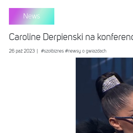
News
Caroline Derpienski na konferen
26 paź 2023
|
#szołbiznes
#newsy o gwiazdach