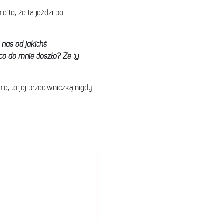
 to, że ta jeździ po
 nas od jakichś
co do mnie doszło? Że ty
e, to jej przeciwniczką nigdy