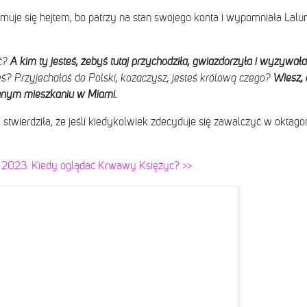
jmuje się hejtem, bo patrzy na stan swojego konta i wypomniała Lalunie
yć?
A kim ty jesteś, żebyś tutaj przychodziła, gwiazdorzyła i wyzywała
eś? Przyjechałaś do Polski, kozaczysz, jesteś królową czego?
Wiesz, 
nym mieszkaniu w Miami.
 stwierdziła, że jeśli kiedykolwiek zdecyduje się zawalczyć w oktagoni
ik 2023. Kiedy oglądać Krwawy Księżyc? >>