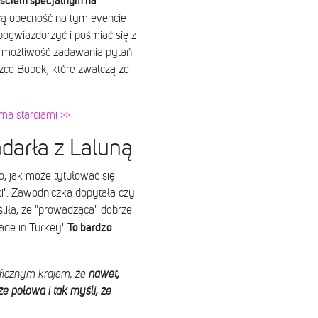
ościem specjalnym na
ą obecność na tym evencie
'pogwiazdorzyć i pośmiać się z
t możliwość zadawania pytań
szce Bobek, które zwalczą ze
ma starciami >>
adarła z Laluną
o, jak może tytułować się
ki". Zawodniczka dopytała czy
liła, że "prowadząca" dobrze
To bardzo
ade in Turkey'.
ficznym krajem, że
nawet,
 że połowa i tak myśli, że