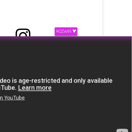
ROZWIŃ ▼
etl ten post na Instagramie