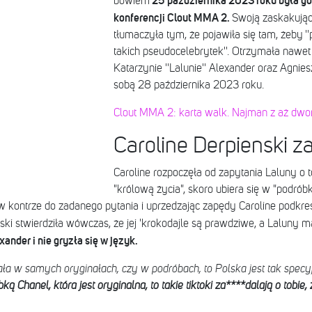
25
października 2023 roku była g
bowiem
konferencji Clout MMA 2.
Swoją zaskakując
tłumaczyła tym, że pojawiła się tam, żeby '
takich pseudocelebrytek''. Otrzymała nawe
Katarzynie ''Lalunie'' Alexander oraz Agnie
sobą 28 października 2023 roku.
Clout MMA 2: karta walk. Najman z aż dwo
Caroline Derpienski z
Caroline rozpoczęła od zapytania Laluny o t
"królową życia", skoro ubiera się w "podrób
w kontrze do zadanego pytania i uprzedzając zapędy Caroline podkreś
nski stwierdziła wówczas, że jej 'krokodajle są prawdziwe, a Laluny m
nder i nie gryzła się w język.
a w samych oryginałach, czy w podróbach, to Polska jest tak specy
ką Chanel, która jest oryginalna, to takie tiktoki za****dalają o tobie,