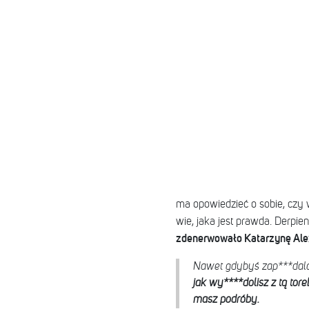
ma opowiedzieć o sobie, czy 
wie, jaka jest prawda. Derpie
zdenerwowało Katarzynę Alexa
Nawet gdybyś zap***dalał
jak wy****dolisz z tą toreb
masz podróby.