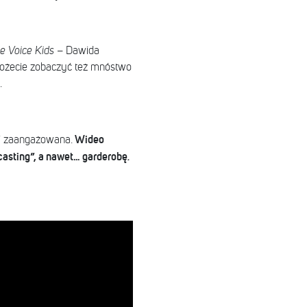
e Voice Kids
– Dawida
możecie zobaczyć też mnóstwo
.
Wideo
ej zaangażowana.
casting”, a nawet… garderobę
.