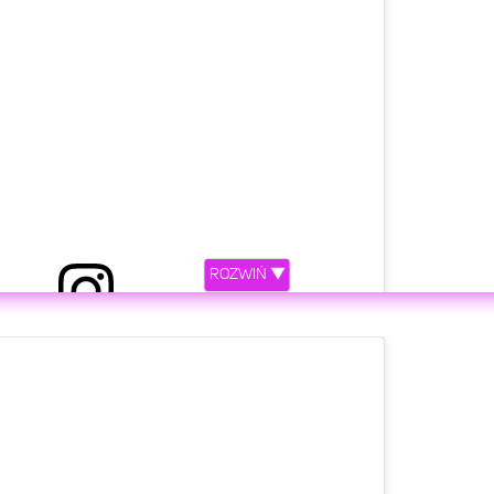
ROZWIŃ ▼
etl ten post na Instagramie.