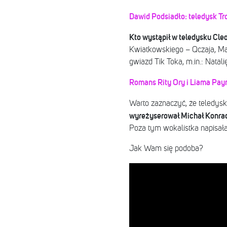
Dawid Podsiadło: teledysk Trof
Kto wystąpił w teledysku Cle
Kwiatkowskiego – Qczaja, Ma
gwiazd Tik Toka, m.in.: Natal
Romans Rity Ory i Liama Payn
Warto zaznaczyć, że teledys
wyreżyserował Michał Konrad,
Poza tym wokalistka napisał
Jak Wam się podoba?