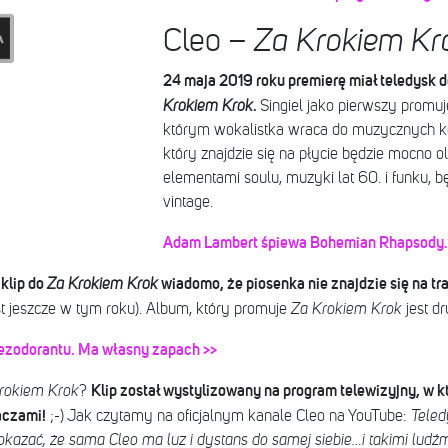
Cleo –
Za Krokiem Kr
24 maja 2019 roku premierę miał teledysk d
.
Krokiem Krok
Singiel jako pierwszy promuj
którym wokalistka wraca do muzycznych ko
który znajdzie się na płycie będzie mocno 
elementami soulu, muzyki lat 60. i funku, 
vintage.
Adam Lambert śpiewa Bohemian Rhapsody.
klip do
wiadomo, że piosenka nie znajdzie się na tr
Za Krokiem Krok
t jeszcze w tym roku). Album, który promuje
Za Krokiem Krok
jest dr
dezodorantu. Ma własny zapach >>
Klip został wystylizowany na program telewizyjny, w 
rokiem Krok
?
aczami!
;-) Jak czytamy na oficjalnym kanale Cleo na YouTube:
Tele
okazać, że sama Cleo ma luz i dystans do samej siebie…i takimi ludźmi