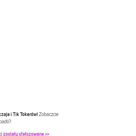
zaja i Tik Tokerów!
Zobaczcie
padli?
ki zostały sfałszowane >>