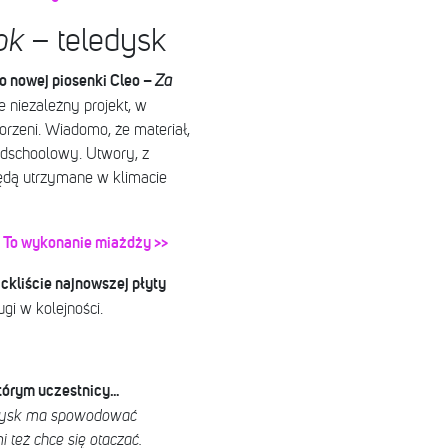
ok
– teledysk
o nowej piosenki Cleo –
Za
e niezależny projekt, w
rzeni. Wiadomo, że materiał,
oldschoolowy. Utwory, z
będą utrzymane w klimacie
 To wykonanie miażdży >>
ackliście najnowszej płyty
ugi w kolejności.
którym uczestnicy…
dysk ma spowodować
 też chce się otaczać.