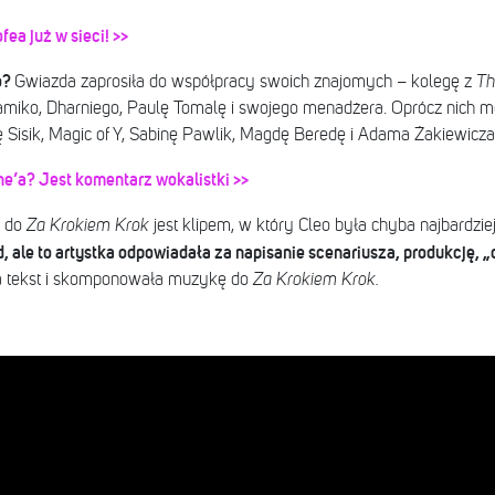
ea już w sieci! >>
o?
Gwiazda zaprosiła do współpracy swoich znajomych – kolegę z
Th
miko, Dharniego, Paulę Tomalę i swojego menadżera. Oprócz nich 
ię Sisik, Magic of Y, Sabinę Pawlik, Magdę Beredę i Adama Żakiewicza
e’a? Jest komentarz wokalistki >>
k do
Za Krokiem Krok
jest klipem, w który Cleo była chyba najbardzi
 ale to artystka odpowiadała za napisanie scenariusza, produkcję, „
a tekst i skomponowała muzykę do
Za Krokiem Krok.