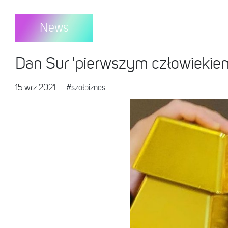
News
Dan Sur 'pierwszym człowiekiem
15 wrz 2021
|
#szołbiznes