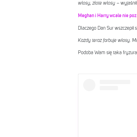
włosy, złote włosy
– wyjaśnił
Meghan i Harry wcale nie poz
Dlaczego Dan Sur wszczepił 
Każdy teraz farbuje włosy. Ma
Podoba Wam się taka fryzur