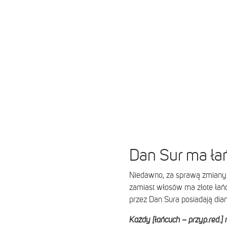
Dan Sur ma ła
Niedawno, za sprawą zmiany fr
zamiast włosów ma złote łańcu
przez Dan Sura posiadają dia
Każdy [łańcuch – przyp.red.]