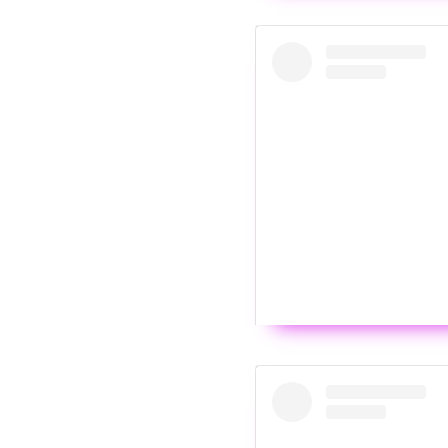
Wyświ
Post udost
Wyświ