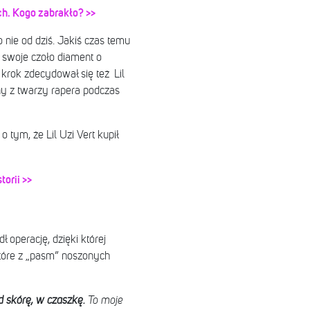
ch. Kogo zabrakło? >>
 nie od dziś. Jakiś czas temu
w swoje czoło diament o
krok zdecydował się też Lil
y z twarzy rapera podczas
tym, że Lil Uzi Vert kupił
torii >>
 operację, dzięki której
które z „pasm” noszonych
d skórę, w czaszkę.
To moje