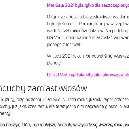
Met Gala 2021 była tylko dla zaszczepiony
O tym, że artyści lubią zaskakiwać wiadomo
było głośno o Lil Pumpie, który wszczepił 
wartości 28 milionów dolarów. Na podobny 
Uzi Vert. Cenny kamień miał zostać wyrwan
jednego z festiwali.
W lipcu 2021 roku informowaliśmy Was też o 
planetę.
Lil Uzi Vert kupił planetę jako pierwszy w his
ńcuchy zamiast włosów
yzury, rozgłos zdobył Dan Sur. 23-letni meksykański raper przeszedł
chy, już jakiś czas temu, ale teraz jest o nim naprawdę głośno. Nie
menty.
 ma haczyk, który ma mniejszy haczyk, wszystkie są wszczepione po