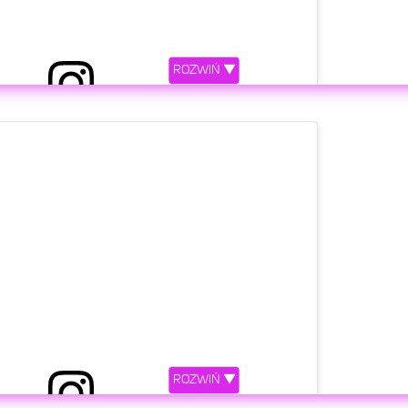
ROZWIŃ ▼
etl ten post na Instagramie.
ROZWIŃ ▼
ępniony przez Dan Sur (@dansurig)