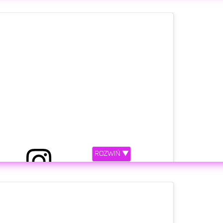
etl ten post na Instagramie.
ROZWIŃ ▼
ępniony przez Dan Sur (@dansurig)
etl ten post na Instagramie.