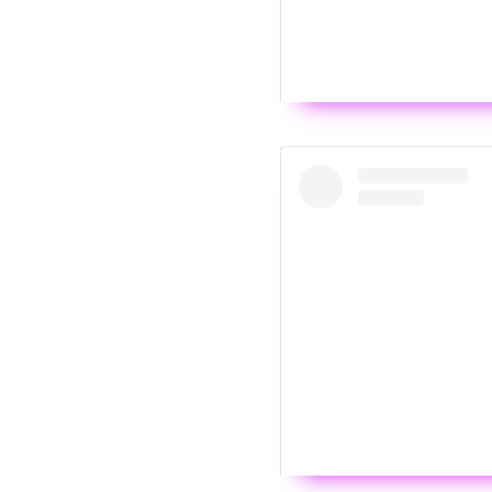
Wyświ
Post udost