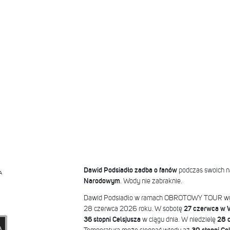
Dawid Podsiadło zadba o fanów
podczas swoich 
A
Narodowym
. Wody nie zabraknie.
Dawid Podsiadło w ramach OBROTOWY TOUR wys
28 czerwca 2026 roku. W sobotę
27 czerwca
w W
36 stopni Celsjusza
w ciągu dnia. W niedzielę
28 