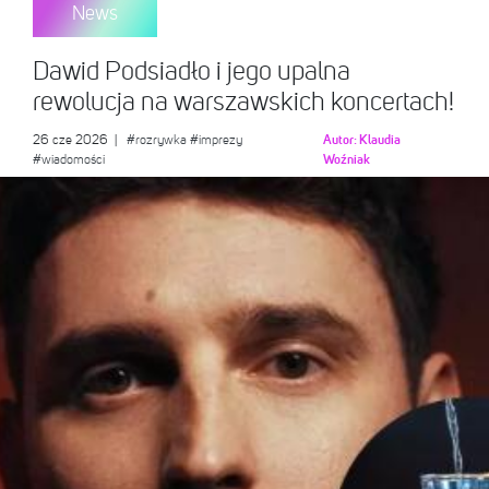
News
Dawid Podsiadło i jego upalna
rewolucja na warszawskich koncertach!
26 cze 2026
|
#rozrywka
#imprezy
Autor:
Klaudia
#wiadomości
Woźniak