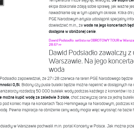
Temperatura może sięgnąć wtedy aż
39 stopni Ce
ekipa doskonale zdają sobie sprawę, jak ważne jes
nawadnianie się w tym upalnym okresie. Kilka dni
PGE Narodowym artysta udostępnił specjalny infor
dowiedzieć m.in., że
woda na jego koncertach będ
dostępna w obniżonej cenie
.
Dawid Podsiadło: setlista na OBROTOWY TOUR w Warszawi
28.6? >>
Dawid Podsiadło zawalczy z
Warszawie. Na jego koncert
woda
d Podsiadło zapowiedział, że 27 i 28 czerwca na teren PGE Narodowego będzi
mności 0,5l
. Bidony czy puste butelki będzie można napełnić w dostępnych na 
ganizatorzy rozdadzą 50 000 butelek wody podczas każdego z koncertów i to z
e można kupić wodę za zaledwie 3 złote
, choć zazwyczaj cena za jedną butelkę
ło pod koniec maja na koncertach Taco Hemingwaya na Narodowym, podczas któ
 wodę. Pewna inspiracja na obniżenie ceny wody mogła więc wyrosnąć na bazie 
dsiadły w Warszawie pochwalił m.in. portal Koncerty w Polsce. Jak można pr