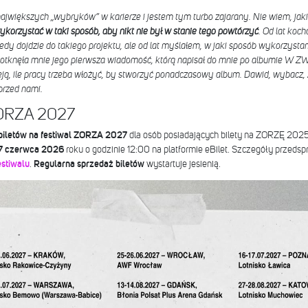
największych „wybryków” w karierze i jestem tym turbo zajarany. Nie wiem, jak
ykorzystać w taki sposób, aby nikt nie był w stanie tego powtórzyć
. Od lat koc
edy dojdzie do takiego projektu, ale od lat myślałem, w jaki sposób wykorzysta
 dotknęła mnie jego pierwsza wiadomość, którą napisał do mnie po albumie W
ją, ile pracy trzeba włożyć, by stworzyć ponadczasowy album. Dawid, wybacz, ż
przed nami.
 ZORZA 2027
biletów na festiwal ZORZA 2027
dla osób posiadających bilety na ZORZĘ 2025 
7 czerwca 2026
roku o godzinie 12:00 na platformie eBilet. Szczegóły przeds
estiwalu
.
Regularna sprzedaż biletów
wystartuje jesienią.