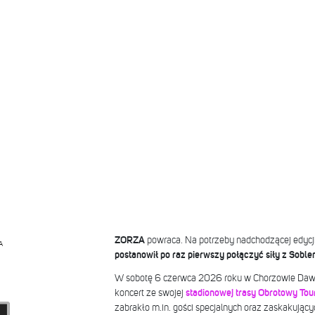
ZORZA
powraca. Na potrzeby nadchodzącej edycji
A
postanowił po raz pierwszy połączyć siły z Sobl
W sobotę 6 czerwca 2026 roku w Chorzowie Dawi
koncert ze swojej
stadionowej trasy Obrotowy Tou
zabrakło m.in. gości specjalnych oraz zaskakujący