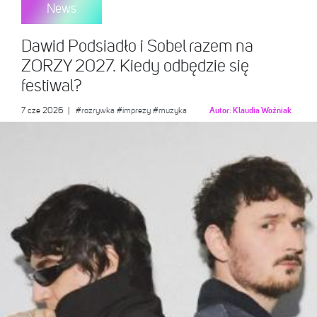
News
Dawid Podsiadło i Sobel razem na
ZORZY 2027. Kiedy odbędzie się
festiwal?
7 cze 2026
|
#rozrywka
#imprezy
#muzyka
Autor:
Klaudia Woźniak