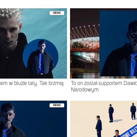
NEWS
em w bluzie taty. Tak brzmią
To on został supportem Dawi
Narodowym
NEWS