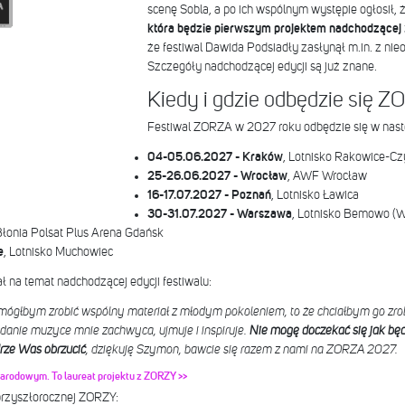
scenę Sobla, a po ich wspólnym występie ogłosił, 
która będzie pierwszym projektem nadchodzącej 
że festiwal Dawida Podsiadły zasłynął m.in. z nie
Szczegóły nadchodzącej edycji są już znane.
Kiedy i gdzie odbędzie się 
Festiwal ZORZA w 2027 roku odbędzie się w nast
04-05.06.2027 - Kraków
, Lotnisko Rakowice-C
25-26.06.2027 - Wrocław
, AWF Wrocław
16-17.07.2027 - Poznań
, Lotnisko Ławica
30-31.07.2027 - Warszawa
, Lotnisko Bemowo (
Błonia Polsat Plus Arena Gdańsk
e
, Lotnisko Muchowiec
 na temat nadchodzącej edycji festiwalu:
li mógłbym zrobić wspólny materiał z młodym pokoleniem, to że chciałbym go zr
danie muzyce mnie zachwyca, ujmuje i inspiruje.
Nie mogę doczekać się jak b
rze Was obrzucić
, dziękuję Szymon, bawcie się razem z nami na ZORZA 2027.
arodowym. To laureat projektu z ZORZY >>
przyszłorocznej ZORZY: