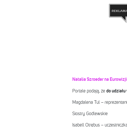
Natalia Szroeder na Eurowiz
do udziału 
Portale podają, że
Magdalena Tul – reprezentant
Siostry Godlewskie
Isabell Otrębus – uczestniczk