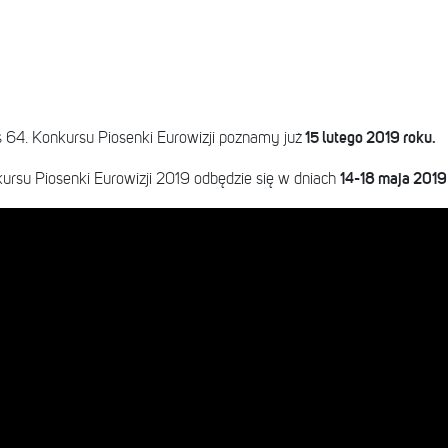
15 lutego 2019 roku.
 64. Konkursu Piosenki Eurowizji poznamy już
14-18 maja 2019
ursu Piosenki Eurowizji 2019 odbędzie się w dniach