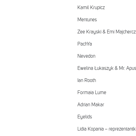
Kamil Krupicz
Mentunes
Zee Krayski & Emi Majcherc
PachYa
Nevedon
Ewelina Łukaszyk & Mr. Apus
Ian Rooth
Formaia Lume
Adrian Makar
Eyelids
Lidia Kopania – reprezentant