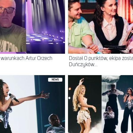
 warunkach Artur Orzech
Dostał 0 punktów, ekipa zost
Duńczyków...
NEWS