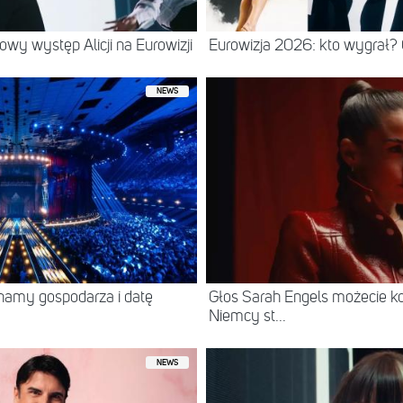
wy występ Alicji na Eurowizji
Eurowizja 2026: kto wygrał?
NEWS
namy gospodarza i datę
Głos Sarah Engels możecie ko
Niemcy st...
NEWS