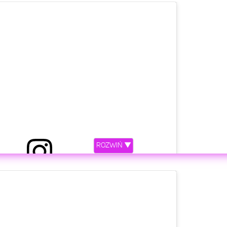
ROZWIŃ ▼
etl ten post na Instagramie.