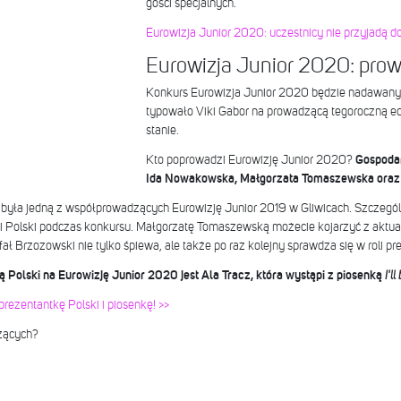
gości specjalnych.
Eurowizja Junior 2020: uczestnicy nie przyjadą d
Eurowizja Junior 2020: pro
Konkurs Eurowizja Junior 2020 będzie nadawany
typowało Viki Gabor na prowadzącą tegoroczną edy
stanie.
Kto poprowadzi Eurowizję Junior 2020?
Gospodar
Ida Nowakowska, Małgorzata Tomaszewska oraz 
yła jedną z współprowadzących Eurowizję Junior 2019 w Gliwicach. Szczególn
i Polski podczas konkursu. Małgorzatę Tomaszewską możecie kojarzyć z aktualn
ł Brzozowski nie tylko śpiewa, ale także po raz kolejny sprawdza się w roli pr
Polski na Eurowizję Junior 2020 jest Ala Tracz, która wystąpi z piosenką
I'l
rezentantkę Polski i piosenkę! >>
zących?