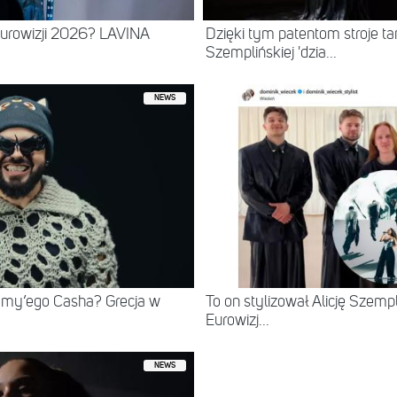
urowizji 2026? LAVINA
Dzięki tym patentom stroje tan
Szemplińskiej 'dzia...
NEWS
mmy’ego Casha? Grecja w
To on stylizował Alicję Szempl
Eurowizj...
NEWS