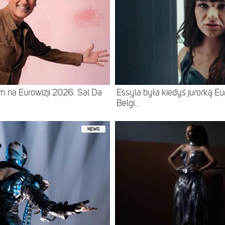
 na Eurowizji 2026. Sal Da
Essyla była kiedyś jurorką Eur
Belgi...
NEWS