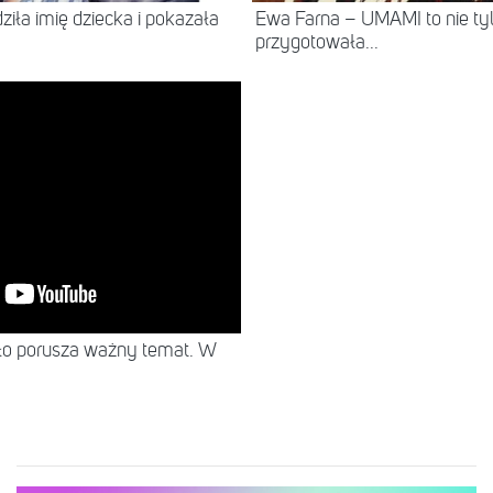
ziła imię dziecka i pokazała
Ewa Farna – UMAMI to nie tyl
przygotowała...
NEWS
ało porusza ważny temat. W