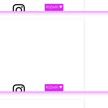
ROZWIŃ ▼
etl ten post na Instagramie
ROZWIŃ ▼
iony przez Ewa Farna (@ewa_farna93)
etl ten post na Instagramie