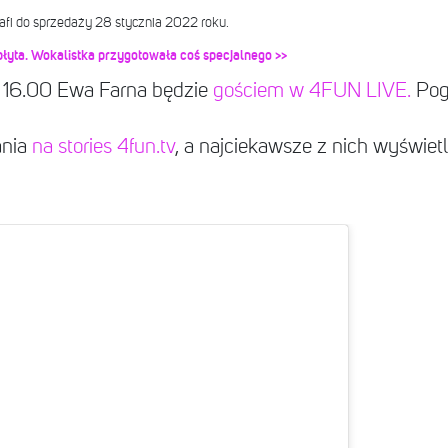
fi do sprzedaży 28 stycznia 2022 roku.
łyta. Wokalistka przygotowała coś specjalnego >>
o 16.00 Ewa Farna będzie
gościem w 4FUN LIVE.
Poga
ania
na stories 4fun.tv
, a najciekawsze z nich wyświe