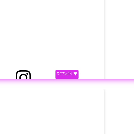
ROZWIŃ ▼
iony przez Ewa Farna (@ewa_farna93)
etl ten post na Instagramie