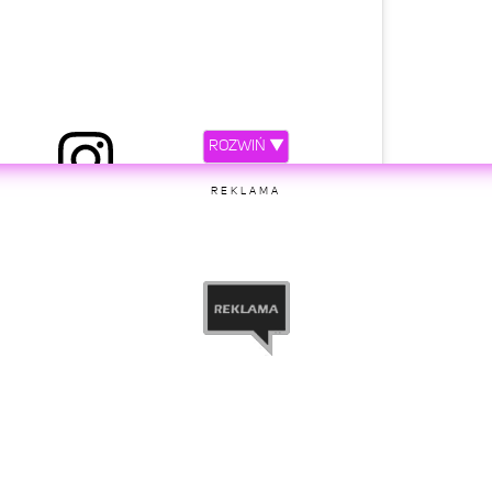
ROZWIŃ ▼
iony przez Ewa Farna (@ewa_farna93)
REKLAMA
etl ten post na Instagramie