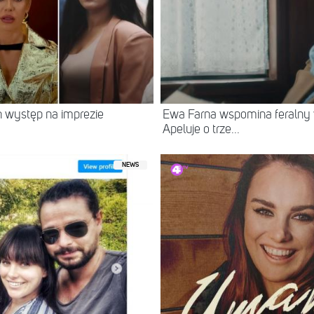
ch występ na imprezie
Ewa Farna wspomina feraln
Apeluje o trze...
NEWS