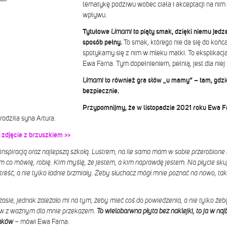
tematykę podziwu wobec ciała i akceptacji na nim
wpływu.
Tytułowe
Umami
to piąty smak, dzięki niemu jedz
sposób pełny.
To smak, którego nie da się do koń
spotykamy się z nim w mleku matki. To eksplikacj
Ewa Farna. Tym dopełnieniem, pełnią, jest dla nie
Umami
to również gra słów „u mamy” – tam, gdzi
bezpiecznie.
Przypomnijmy, że w listopadzie 2021 roku Ewa Far
odziła syna Artura.
 zdjęcie z brzuszkiem >>
inspiracją oraz najlepszą szkołą. Lustrem, na ile sama mam w sobie przerobione
m co mówię, robię. Kim myślę, że jestem, a kim naprawdę jestem. Na płycie sku
treść, a nie tylko ładnie brzmiały. Żeby słuchacz mógł mnie poznać na nowo, tak
zasie, jednak zależało mi na tym, żeby mieć coś do powiedzenia, a nie tylko ż
w z ważnym dla mnie przekazem.
To wielobarwna płyta bez naklejki, to ja w naj
maków
– mówi Ewa Farna.