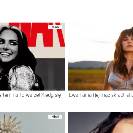
iony przez Ewa Farna (@ewa_farna93)
NEWS
rtem na Torwarze! Kiedy się
Ewa Farna i jej mąż skradli s
NEWS