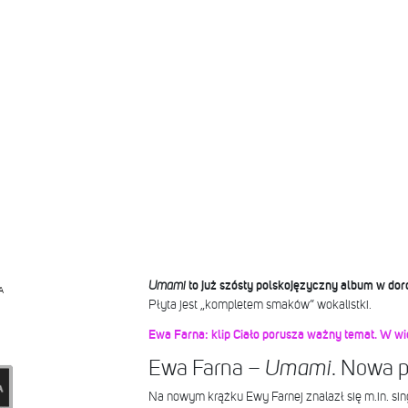
Umami
to już szósty polskojęzyczny album w do
A
Płyta jest „kompletem smaków” wokalistki.
Ewa Farna: klip Ciało porusza ważny temat. W wi
Ewa Farna –
. Nowa p
Umami
Na nowym krążku Ewy Farnej znalazł się m.in. sin