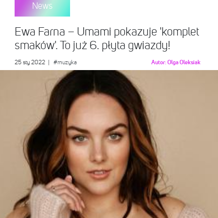
News
Ewa Farna – Umami pokazuje 'komplet
smaków'. To już 6. płyta gwiazdy!
25 sty 2022
|
#muzyka
Autor:
Olga Oleksiak