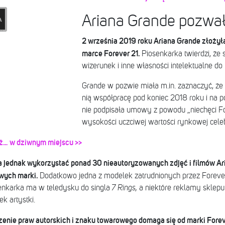
Ariana Grande pozwał
2 września 2019 roku Ariana Grande złożył
marce Forever 21.
Piosenkarka twierdzi, że 
wizerunek i inne własności intelektualne do 
Grande w pozwie miała m.in. zaznaczyć, że 
nią współpracę pod koniec 2018 roku i na p
nie podpisała umowy z powodu „niechęci Fo
wysokości uczciwej wartości rynkowej celebr
aż… w dziwnym miejscu >>
a jednak wykorzystać ponad 30 nieautoryzowanych zdjęć i filmów Ari
wych marki.
Dodatkowo jedna z modelek zatrudnionych przez Foreve
osenkarka ma w teledysku do singla
7 Rings,
a niektóre reklamy sklepu
k artystki.
szenie praw autorskich i znaku towarowego domaga się od marki For