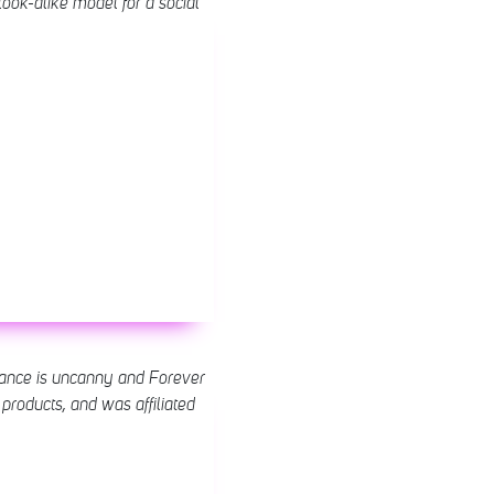
look-alike model for a social
ance is uncanny and Forever
 products, and was affiliated