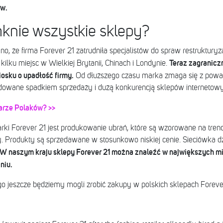
ów.
knie wszystkie sklepy?
, że firma Forever 21 zatrudniła specjalistów do spraw restrukturyza
Teraz zagranicz
 kilku miejsc w Wielkiej Brytanii, Chinach i Londynie.
iosku o upadłość firmy.
Od dłuższego czasu marka zmaga się z pow
dowane spadkiem sprzedaży i dużą konkurencją sklepów internetowy
arze Polaków? >>
arki Forever 21 jest produkowanie ubrań, które są wzorowane na tr
 Produkty są sprzedawane w stosunkowo niskiej cenie. Sieciówka dz
W naszym kraju sklepy Forever 21 można znaleźć w największych mia
niu.
go jeszcze będziemy mogli zrobić zakupy w polskich sklepach Foreve