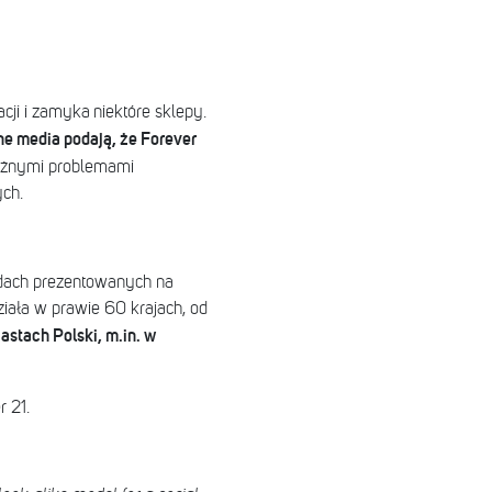
cji i zamyka niektóre sklepy.
ne media podają, że Forever
ażnymi problemami
ch.
endach prezentowanych na
iała w prawie 60 krajach, od
stach Polski, m.in. w
r 21.