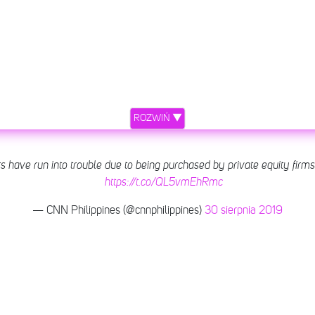
ROZWIŃ ▼
s have run into trouble due to being purchased by private equity firm
https://t.co/QL5vmEhRmc
— CNN Philippines (@cnnphilippines)
30 sierpnia 2019