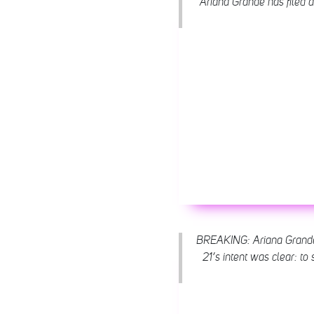
Ariana Grande has filed a 
BREAKING: Ariana Grande 
21’s intent was clear: to