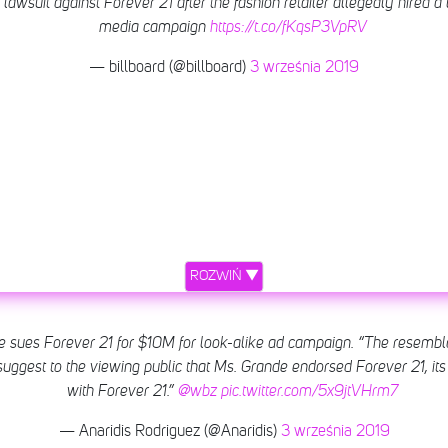
lawsuit against Forever 21 after the fashion retailer allegedly hired a 
media campaign
https://t.co/fKqsP3VpRV
— billboard (@billboard)
3 września 2019
ROZWIŃ ▼
sues Forever 21 for $10M for look-alike ad campaign. “The resembl
 suggest to the viewing public that Ms. Grande endorsed Forever 21, its
with Forever 21.”
@wbz
pic.twitter.com/5x9jtVHrm7
— Anaridis Rodriguez (@Anaridis)
3 września 2019