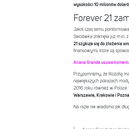
wysokości 10 milionów dolar
Forever 21 zam
Jakiś czas temu poinformowano
Sieciówka zniknęła już m.in. z
21 szykuje się do złożenia wn
finansowymi, które są spowo
Ariana Grande usuwa koment
Przypomnijmy, że filozofią m
największych pokazach mody.
2016 roku również w Polsce.
Warszawie, Krakowie i Pozna
Na razie nie wiadomo jak dłu