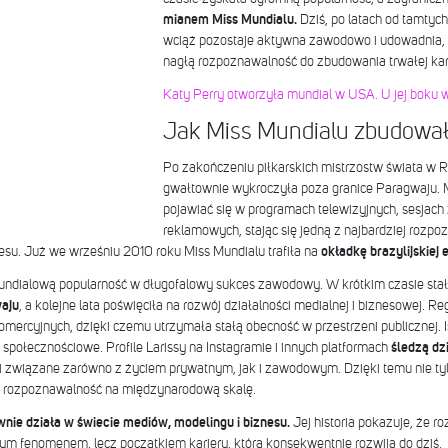
mianem Miss Mundialu.
Dziś, po latach od tamtyc
wciąż pozostaje aktywna zawodowo i udowadnia, ż
nagłą rozpoznawalność do zbudowania trwałej karie
Katy Perry otworzyła mundial w USA. U jej boku wy
Jak Miss Mundialu zbudowała
Po zakończeniu piłkarskich mistrzostw świata w 
gwałtownie wykroczyła poza granice Paragwaju. M
pojawiać się w programach telewizyjnych, sesjac
reklamowych, stając się jedną z najbardziej rozpo
su. Już we wrześniu 2010 roku Miss Mundialu trafiła na
okładkę brazylijskiej
undialową popularność w długofalowy sukces zawodowy. W krótkim czasie stał
aju
, a kolejne lata poświęciła na rozwój działalności medialnej i biznesowej. Reg
omercyjnych, dzięki czemu utrzymała stałą obecność w przestrzeni publicznej. 
 społecznościowe. Profile Larissy na Instagramie i innych platformach
śledzą dz
ści związane zarówno z życiem prywatnym, jak i zawodowym. Dzięki temu nie ty
ją rozpoznawalność na międzynarodową skalę.
wnie działa w świecie mediów, modelingu i biznesu.
Jej historia pokazuje, że 
wym fenomenem, lecz początkiem kariery, którą konsekwentnie rozwija do dziś.