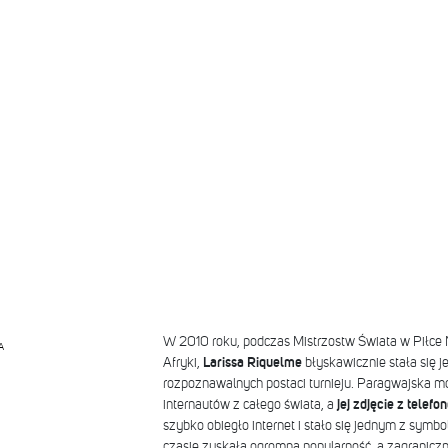
W 2010 roku, podczas Mistrzostw Świata w Piłce
A
Afryki,
Larissa Riquelme
błyskawicznie stała się j
rozpoznawalnych postaci turnieju. Paragwajska m
internautów z całego świata, a
jej zdjęcie z tele
szybko obiegło internet i stało się jednym z symb
czasie zyskała ogromną popularność, a zagraniczn