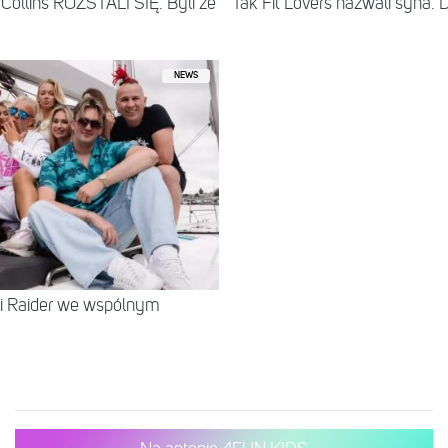
Collins ROZSTALI SIĘ. Byli ze
Tak Fit Lovers nazwali syna. 
NEWS
 i Raider we wspólnym