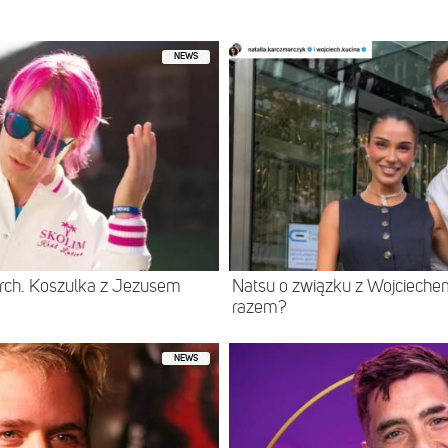
NEWS
rch. Koszulka z Jezusem
Natsu o związku z Wojcieche
razem?
NEWS