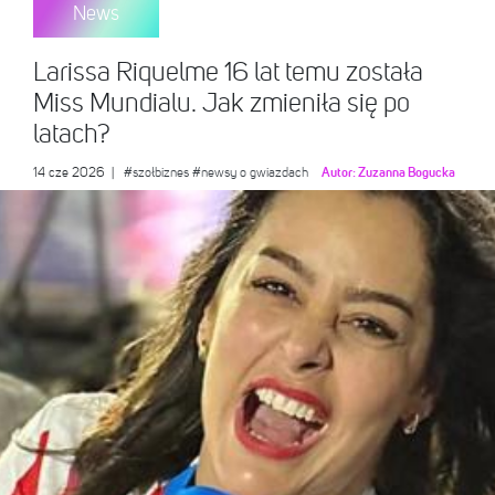
News
Larissa Riquelme 16 lat temu została
Miss Mundialu. Jak zmieniła się po
latach?
14 cze 2026
|
#szołbiznes
#newsy o gwiazdach
Autor:
Zuzanna Bogucka