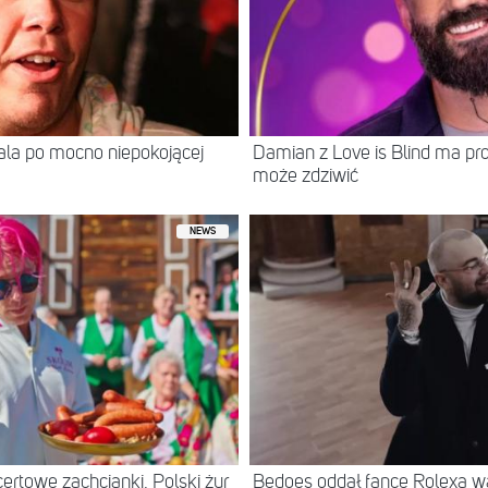
itala po mocno niepokojącej
Damian z Love is Blind ma prof
może zdziwić
NEWS
ertowe zachcianki. Polski żur
Bedoes oddał fance Rolexa war