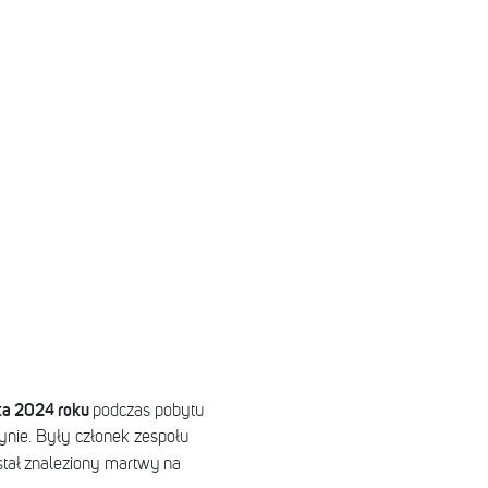
ika 2024 roku
podczas pobytu
ynie. Były członek zespołu
stał znaleziony martwy na