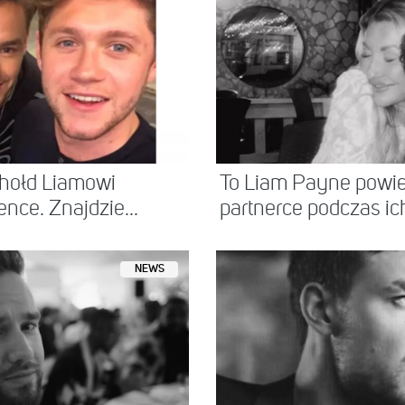
 hołd Liamowi
To Liam Payne powie
nce. Znajdzie...
partnerce podczas ich
NEWS