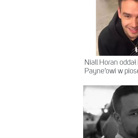
Niall Horan oddał
Payne’owi w piose