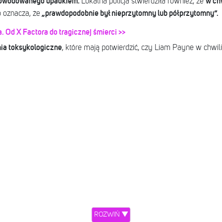
powodowanego upadkiem.
w ch
Lokalna policja stwierdziła również, że
„prawdopodobnie był nieprzytomny lub półprzytomny”.
o oznacza, że
 Od X Factora do tragicznej śmierci >>
ia toksykologiczne
, które mają potwierdzić, czy Liam Payne w chwi
ROZWIŃ ▼