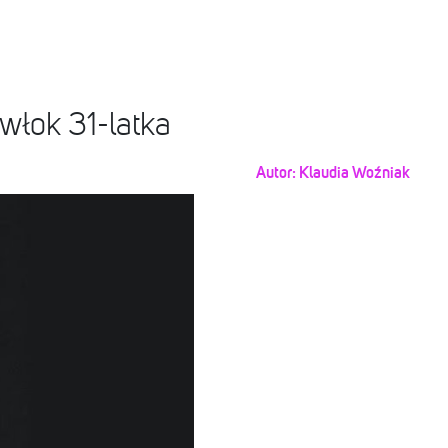
zwłok 31-latka
Autor:
Klaudia Woźniak