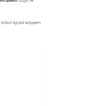
wili upadku
muzyk nie
li śmierci był pod wpływem