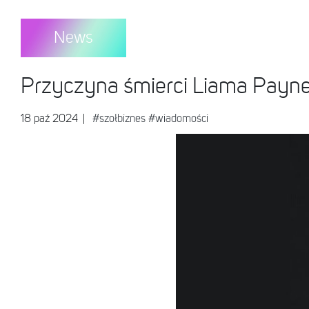
News
Przyczyna śmierci Liama Payne'a
18 paź 2024
|
#szołbiznes
#wiadomości