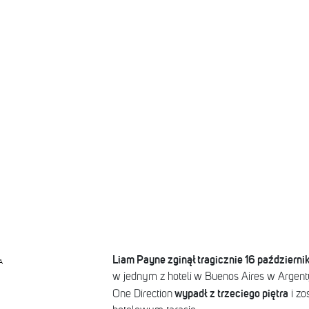
Liam Payne zginął tragicznie 16 październ
A
w jednym z hoteli w Buenos Aires w Argent
wypadł z trzeciego piętra
One Direction
i zo