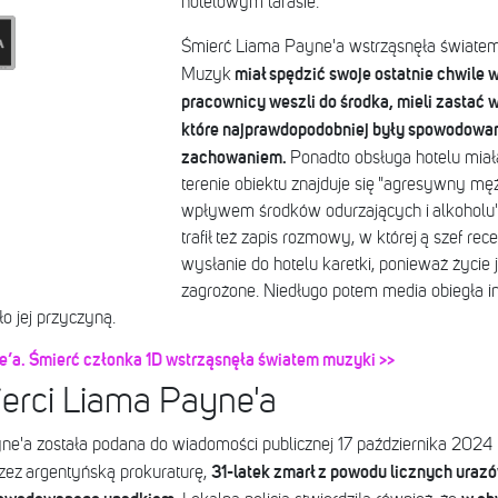
hotelowym tarasie.
Śmierć Liama Payne'a wstrząsnęła światem
miał spędzić swoje ostatnie chwile 
Muzyk
pracownicy weszli do środka, mieli zastać w
które najprawdopodobniej były spowodowa
zachowaniem.
Ponadto obsługa hotelu miał
terenie obiektu znajduje się "agresywny mę
wpływem środków odurzających i alkoholu".
trafił też zapis rozmowy, w której ą szef rece
wysłanie do hotelu karetki, ponieważ życie 
zagrożone. Niedługo potem media obiegła i
o jej przyczyną.
’a. Śmierć członka 1D wstrząsnęła światem muzyki >>
erci Liama Payne'a
e'a została podana do wiadomości publicznej 17 października 2024 
31-latek zmarł z powodu licznych uraz
zez argentyńską prokuraturę,