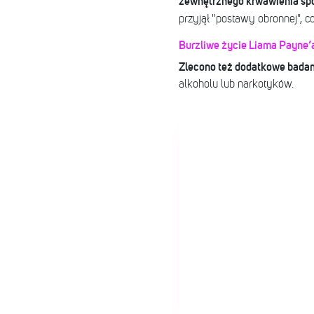
zewnętrznego krwawienia s
przyjął ''postawy obronnej", c
Burzliwe życie Liama Payne’a.
Zlecono też dodatkowe badan
alkoholu lub narkotyków.