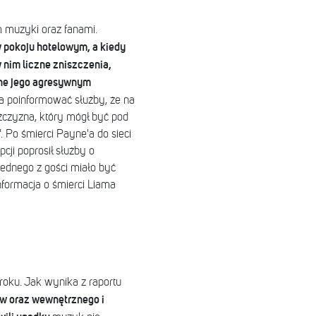
 muzyki oraz fanami.
w pokoju hotelowym, a kiedy
 nim liczne zniszczenia,
ne jego agresywnym
a poinformować służby, że na
żczyzna, który mógł być pod
 Po śmierci Payne'a do sieci
pcji poprosił służby o
jednego z gości miało być
nformacja o śmierci Liama
roku. Jak wynika z raportu
ów oraz wewnętrznego i