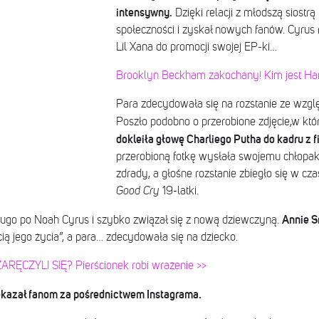
intensywny.
Dzięki relacji z młodszą siostrą
społeczności i zyskał nowych fanów. Cyrus
Lil Xana do promocji swojej EP-ki…
Brooklyn Beckham zakochany! Kim jest Ha
Para zdecydowała się na rozstanie ze wzg
Poszło podobno o przerobione zdjęcie,w kt
dokleiła głowę Charliego Putha do kadru z 
przerobioną fotkę wysłała swojemu chłopak
zdrady, a głośne rozstanie zbiegło się w c
Good Cry
19-latki.
Annie S
 długo po Noah Cyrus i szybko związał się z nową dziewczyną.
cią jego życia”, a para… zdecydowała się na dziecko.
ARĘCZYLI SIĘ? Pierścionek robi wrażenie >>
ekazał fanom za pośrednictwem Instagrama.