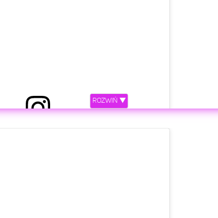
describe ?????????????
XAN/DIEGO
(@xanxiety)
Lut 17, 2019 o 5:26 PST
my hair this is the new XAN ??
ROZWIŃ ▼
XAN/DIEGO
(@xanxiety)
Lut 15, 2019 o 7:39 PST
etl ten post na Instagramie.