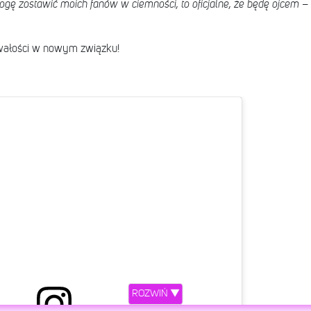
ogę zostawić moich fanów w ciemności, to oficjalne, że będę ojcem
–
wałości w nowym związku!
ROZWIŃ ▼