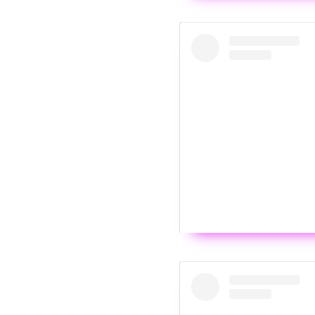
Wyświ
i wanted to wait but i just c
be a father ?? i love you 
journey and i’ve never felt
gender reveal party i pro
been working on at you
Wyświ
SAFE” and to my baby my a
my heart ❤️ thank you 