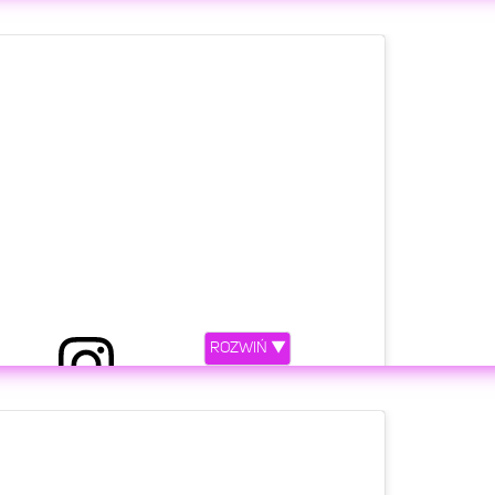
etl ten post na Instagramie.
an’t leave my fans in the dark,it’s official im going to
guys so much and hope you stay along for this crazy
ROZWIŃ ▼
 more happy in my life? all of you are invited to the
mise ! Cant wait to show the world everything i’ve
tube space and my official sophomore album “BE
etl ten post na Instagramie.
ngel my sunshine @anniiesmith i love you with all
for saving me i love you more then words could