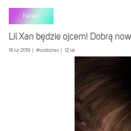
News
Lil Xan będzie ojcem! Dobrą now
18 lut 2019
|
#szołbiznes
| 12 lat