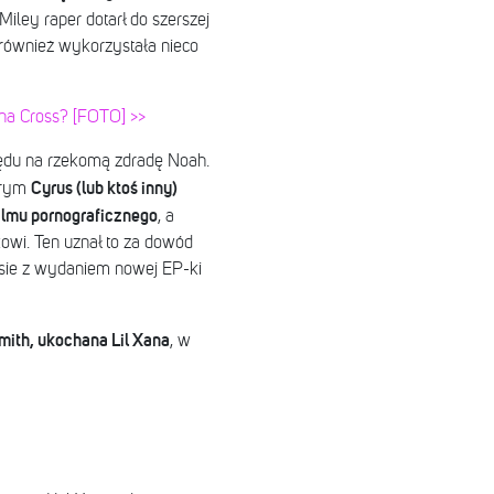
 Miley raper dotarł do szerszej
 również wykorzystała nieco
na Cross? [FOTO] >>
lędu na rzekomą zdradę Noah.
Cyrus (lub ktoś inny)
órym
filmu pornograficznego
, a
owi. Ten uznał to za dowód
zasie z wydaniem nowej EP-ki
mith, ukochana Lil Xana
, w