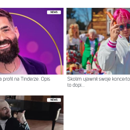
NEWS
 profil na Tinderze. Opis
Skolim ujawnił swoje koncerto
to dopi...
NEWS