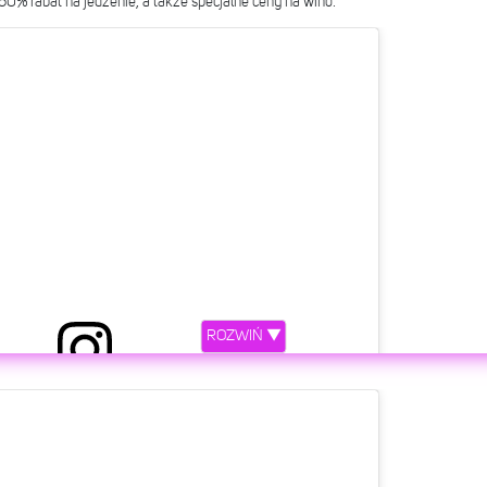
50% rabat na jedzenie, a także specjalne ceny na wino.
ROZWIŃ ▼
etl ten post na Instagramie