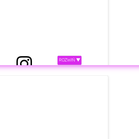
ROZWIŃ ▼
dostępniony przez @bedoes2115
etl ten post na Instagramie