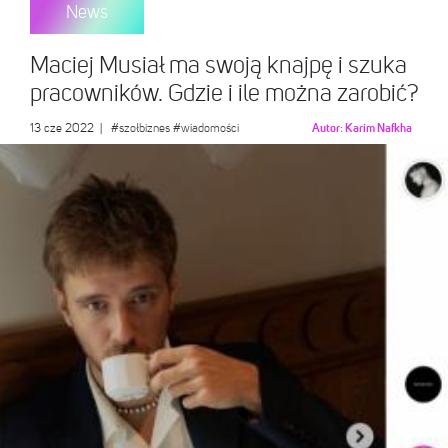
News
Maciej Musiał ma swoją knajpę i szuka
pracowników. Gdzie i ile można zarobić?
13 cze 2022
|
#szołbiznes
#wiadomości
Autor:
Karim Nafkha