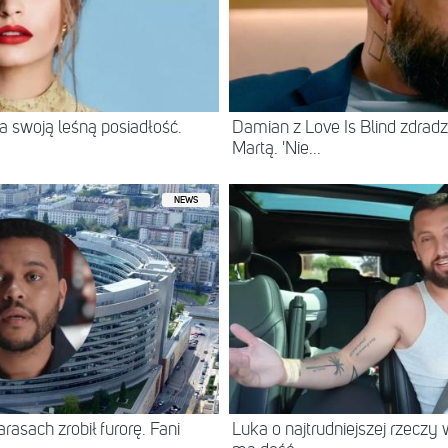
 swoją leśną posiadłość.
Damian z Love Is Blind zdradz
Martą. 'Nie...
NEWS
asach zrobił furorę. Fani
Luka o najtrudniejszej rzeczy 