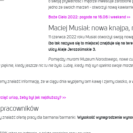
o swoją prywatność i mądrze inwestuje zarobione p
jedno ze swoich marzeń - otworzył nową kawiarn
Boże Ciało 2022: pogoda na 16.06 i weekend >>
Maciej Musiał: nowa knajpa, 
11 czerwca 2022 roku Musiał otworzył swoją nową
(bo tak nazywa się to miejsce)
znajduje się na t
ulicy Aleje Jerozolimskie 3.
Pomiędzy murami Muzeum Narodowego, nowe cudn
u pięknie, kiedy jeszcze nic tu nie było. Lubię, kiedy mój syn spełnia swoje marze
y znaleźć informację, że w ciągu dnia wypijemy tam kawę i zjemy ciastko, a
ziąć urlop, żeby był jak najdłuższy? >>
a pracowników
 znaleźć ofertę pracy dla barmana/barmanki.
Wysokość wynagrodzenia wynosi 