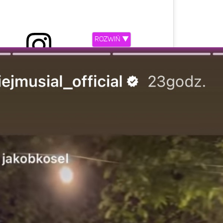
ROZWIŃ ▼
ony przez Kat Tychoniewicz (@kat.astro)
etl ten post na Instagramie
rzez Maciej Musiał (@maciejmusial_official)