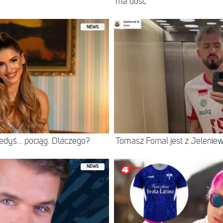
ma dość
NEWS
iedyś… pociąg. Dlaczego?
Tomasz Fornal jest z Jeleni
NEWS