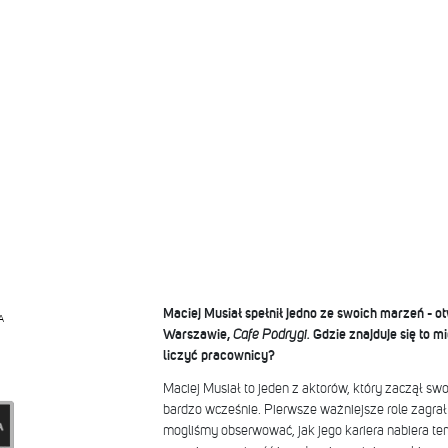
Maciej Musiał spełnił jedno ze swoich marzeń - 
A
Warszawie,
Cafe Podrygi.
Gdzie znajduje się to mi
liczyć pracownicy?
Maciej Musiał to jeden z aktorów, który zaczął s
bardzo wcześnie. Pierwsze ważniejsze role zagrał 
mogliśmy obserwować, jak jego kariera nabiera t