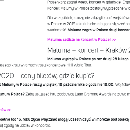
Piosenkarz zagrał wtedy koncert w gdańskiej Ergo A
koncert Malumy w Polsce zostały wyprzedane w ci
Dla wszystkich, którzy nie zdążyli kupić wejściów
w Polsce w 2019 roku lub chcieliby go usłyszeć n
wiadomość.
Maluma zagra w Polsce drugi koncert
Maluma: setlista na koncert w Polsce! >>
Maluma – koncert – Kraków
Maluma wystąpi w Polsce po raz drugi 28 lutego
szego kraju w ramach trasy koncertowej 11:11 World Tour.
20 – ceny biletów, gdzie kupić?
t Malumy w Polsce ruszy w piątek, 18 października o godzinie 18.00.
Wejściów
alumy w Polsce?
Żeby usłyszeć hity zdobywcy Latin Grammy Awards na żywo mu
anów >>
etnie (do 15. roku życia włącznie) mogą̨ uczestniczyć́ w imprezie pod opieką
j zgody na udział w koncercie.