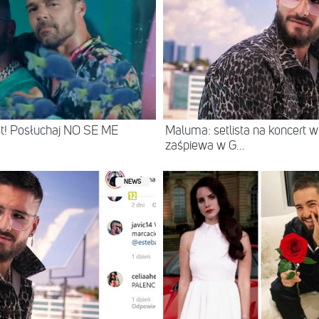
st! Posłuchaj NO SE ME
Maluma: setlista na koncert w
zaśpiewa w G...
NEWS