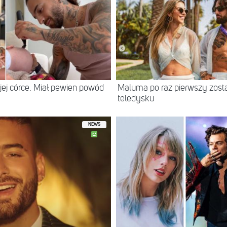
ej córce. Miał pewien powód
Maluma po raz pierwszy zosta
teledysku
NEWS