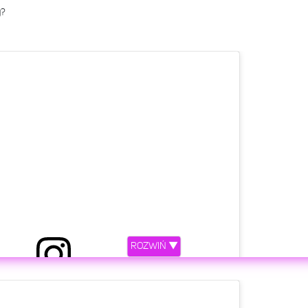
y?
ROZWIŃ ▼
etl ten post na Instagramie.