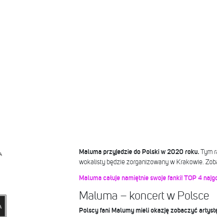
Maluma przyjedzie do Polski w 2020 roku.
Tym r
A
wokalisty będzie zorganizowany w Krakowie. Zobacz
Maluma całuje namiętnie swoje fanki! TOP 4 naj
Maluma – koncert w Polsce
Polscy fani Malumy mieli okazję zobaczyć artys