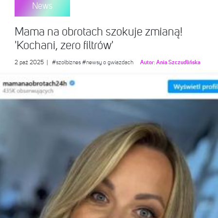
News
Mama na obrotach szokuje zmianą!
'Kochani, zero filtrów'
2 paź 2025
|
#szołbiznes
#newsy o gwiazdach
Autor:
Ania Szczudlińska