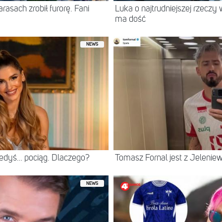
asach zrobił furorę. Fani
Luka o najtrudniejszej rzeczy 
ma dość
NEWS
iedyś… pociąg. Dlaczego?
Tomasz Fornal jest z Jeleni
NEWS