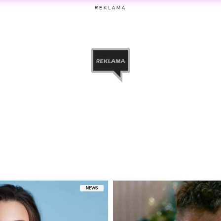
REKLAMA
etl ten post na Instagramie
rzez MamaNaObrotach (@mamanaobrotach24h)
NEWS