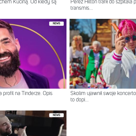
chem Kuciną. Od kiedy są
Perez Hilton trafił do szpital
transmis...
NEWS
 profil na Tinderze. Opis
Skolim ujawnił swoje koncerto
to dopi...
NEWS