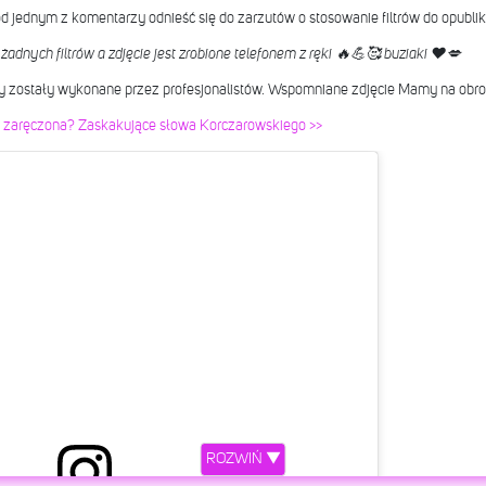
 jednym z komentarzy odnieść się do zarzutów o stosowanie filtrów do opubli
żadnych filtrów a zdjęcie jest zrobione telefonem z ręki 🔥💪🥰 buziaki ♥️💋
sy zostały wykonane przez profesjonalistów. Wspomniane zdjęcie Mamy na obro
st zaręczona? Zaskakujące słowa Korczarowskiego >>
ROZWIŃ ▼