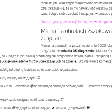
mniejszych i większych miejscowościach w kolejne
dziś.
Okazuje się, że mimo natłoku obowiązków z
czas, żeby o siebie zadbać i wciąż jest w procesie
Doda żegna się ze sceną? Nie będzie wielkiego po
Mama na obrotach zszokowa
zdjęciami
Mama na obrotach na początku sierpnia 2025 roku 
przyznała, że
schudła 35 kilogramów.
Klaudia Kl
,
na których z racji swojej przemiany nie przypomina dawnej siebie. Pod jedną z o
ucili jej nakładanie filtrów upiększających na zdjęcie.
Oto niektóre z komenta
sadzily,taka fajna jesteś,po co te przeróbki,nie potrzebne.
czej trochę pani wygląda 😉
ia kto to … cudownie 🤩 poznałam po chwili po nazwie profilu … zbieram szczękę 
,pokaz sie na żywo na tiktoku to uwierzę 👏
amuśka 😍 wyglądasz olśniewająco 🔥 wiesz o tym prawda? ❤️