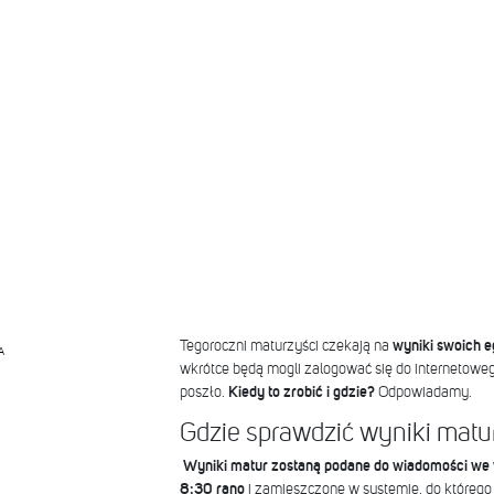
Tegoroczni maturzyści czekają na
wyniki swoich e
A
wkrótce będą mogli zalogować się do internetowe
poszło.
Kiedy to zrobić i gdzie?
Odpowiadamy.
Gdzie sprawdzić wyniki mat
Wyniki matur zostaną podane do wiadomości we 
8:30 rano
i zamieszczone w systemie, do któreg