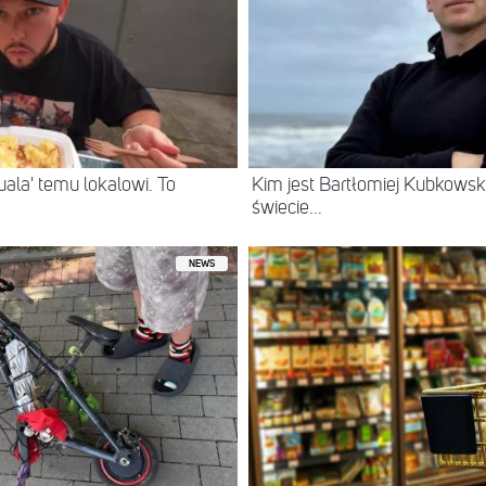
ala' temu lokalowi. To
Kim jest Bartłomiej Kubkowski
świecie...
NEWS