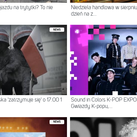
jazdu na trytytki? To nie
Niedziela handlowa w sierpn
dzień na z...
NEWS
a 'zatrzymuje się' o 17:00 1
Sound in Colors K-POP EXP
Gwiazdy K-popu,...
NEWS