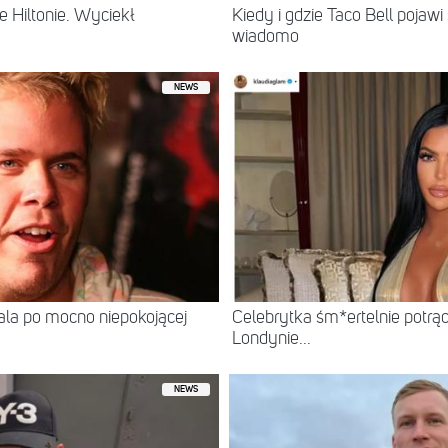
 Hiltonie. Wyciekł
Kiedy i gdzie Taco Bell pojaw
wiadomo
NEWS
itala po mocno niepokojącej
Celebrytka śm*ertelnie potrą
Londynie...
NEWS