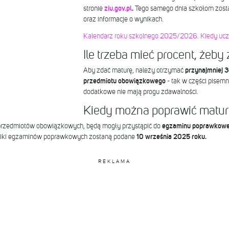
stronie
ziu.gov.pl
.
Tego samego dnia szkołom zost
oraz informacje o wynikach.
Kalendarz roku szkolnego 2025/2026. Kiedy uczn
Ile trzeba mieć procent, żeb
Aby zdać maturę, należy otrzymać
przynajmniej 
przedmiotu obowiązkowego
- tak w części pisemne
dodatkowe nie mają progu zdawalności.
Kiedy można poprawić matu
z przedmiotów obowiązkowych, będą mogły przystąpić do
egzaminu poprawkowe
ki egzaminów poprawkowych zostaną podane
10 września 2025 roku.
REKLAMA