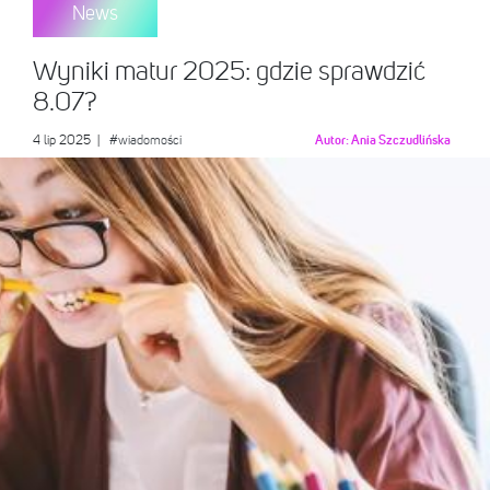
News
Wyniki matur 2025: gdzie sprawdzić
8.07?
4 lip 2025
|
#wiadomości
Autor:
Ania Szczudlińska