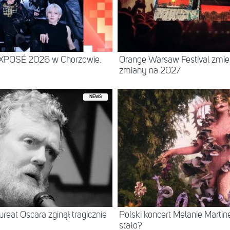
EXPOSÉ 2026 w Chorzowie.
Orange Warsaw Festival zmie
zmiany na 2027
NEWS
ureat Oscara zginął tragicznie
Polski koncert Melanie Mart
stało?