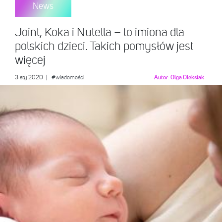
News
Joint, Koka i Nutella – to imiona dla
polskich dzieci. Takich pomysłów jest
więcej
3 sty 2020
|
#wiadomości
Autor:
Olga Oleksiak