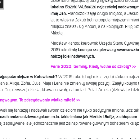
2019 roku najczęściej otrzymywały dzieci urodzo
lokalna
Gazeta Wyborcza
najczęściej nadawanym
imię Jan.
Franciszek zajął drugie miejsce, a Jakub
lat to właśnie Jakub był najpopularniejszym imie
miejscu znalazł się Antoni, a na kolejnych: Filip,
Mikołaj.
Mirosław Kańtor, kierownik Urzędu Stanu Cywilneg
2019 roku
imię Leon po raz pierwszy awansowało 
najczęściej nadawanych.
Ferie 2020: terminy. Kiedy wolne od szkoły? >>
najpopularniejsze w Katowicach?
W 2019 roku (drugi rok z rzędu) córkom najc
nia. Alicja, Zofia, Julia, Maja i Lena nie zmieniły swojej pozycji. Zajęły kolejno t
a. Do pierwszej dziesiątki awansowały natomiast Pola i Amelia (dziewiąte i dzie
mingwayem. To zdecydowanie wielka miłość >>
li się fantazją i nadawali swoim dzieciom nie tylko tradycyjne imiona, lecz tak
ach nadano dziewczynkom m.in. takie imiona jak Merida i Sofija, a chłopcom 
czej zapisywane, ale jednoznacznie jest zainspirowane głównym bohaterem ksi