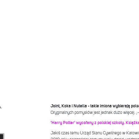
Joint, Koka i Nutella - takie imiona wybierają pols
A
Oryginalnych pomysłów jest jednak dużo więcej. ;
'Harry Potter' wycofany z polskiej szkoły. Książka
Jakiś czas temu Urząd Stanu Cywilnego w Katowi