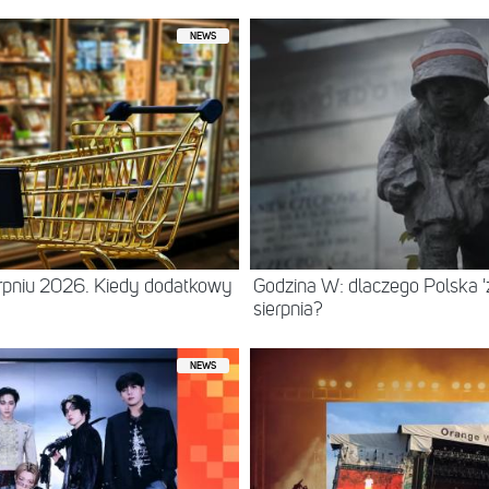
NEWS
erpniu 2026. Kiedy dodatkowy
Godzina W: dlaczego Polska 'z
sierpnia?
NEWS