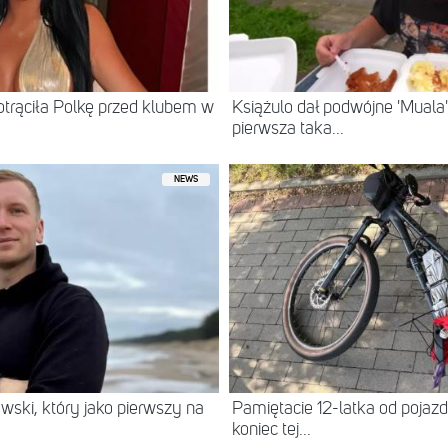
otrąciła Polkę przed klubem w
Książulo dał podwójne 'Muala'
pierwsza taka...
NEWS
wski, który jako pierwszy na
Pamiętacie 12-latka od pojazdu
koniec tej...