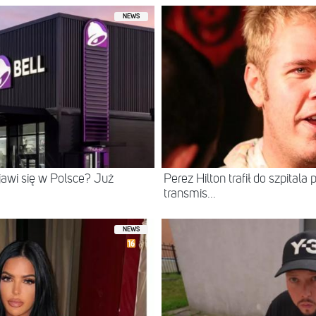
NEWS
ojawi się w Polsce? Już
Perez Hilton trafił do szpital
transmis...
NEWS