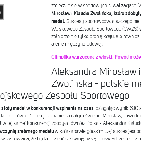
zmierzyć się w sportowych rywalizacjach. 
Mirosław i Klaudia Zwolińska, które zdobyły
medal.
Sukcesy sportowców, a szczególnie k
Wojskowego Zespołu Sportowego (CWZS) s
żołnierze nie tylko bronią kraju, ale równie
arenie międzynarodowej.
Olimpijka wyrzucona z wioski. Powód może
Aleksandra Mirosław i
Zwolińska - polskie me
ojskowego Zespołu Sportowego
złoty medal w konkurencji wspinania na czas
, osiągając wynik 6,10
edal, ale również dumę i uznanie na całym świecie. Mirosław, zawod
l w tej samej konkurencji zdobyła również Polka - Aleksandra Kału
ywczynią srebrnego medalu
w kajakarstwie górskim. Jej sukces jest p
 zapowiada, że będzie dzielić się swoją pasją i doświadczeniem z mł