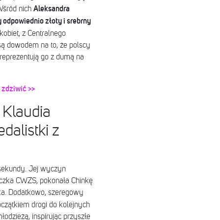
Aleksandra
Wśród nich
 odpowiednio złoty i srebrny
obiet, z Centralnego
ą dowodem na to, że polscy
ż reprezentują go z dumą na
 zdziwić >>
 Klaudia
dalistki z
 sekundy. Jej wyczyn
niczka CWZS, pokonała Chinkę
cka. Dodatkowo, szeregowy
oczątkiem drogi do kolejnych
odzieżą, inspirując przyszłe