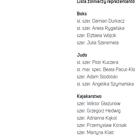
Lista żołnierzy reprezentant
Boks
st. szer. Damian Durkacz
st. szer. Aneta Rygielska
szer. Elżbieta Wójcik
szer. Julia Szeremeta
Judo
st. szer. Piotr Kuczera
st. mar. spec. Beata Pacut-Kł
szer. Adam Stodolski
st. szer. Angelika Szymańska
Kajakarstwo
szer. Wiktor Głazunow
szer. Grzegorz Hedwig
szer. Adrianna Kąkol
szer. Przemysław Korsak
szer. Martyna Klatt