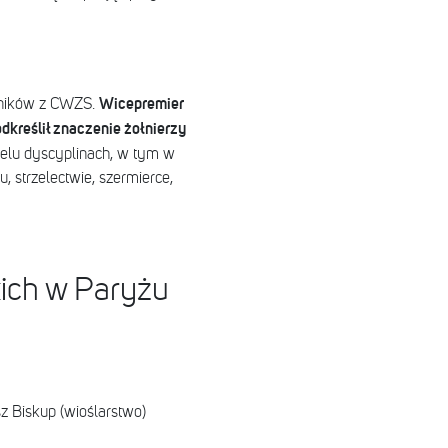
Wicepremier
stników z CWZS.
dkreślił znaczenie żołnierzy
elu dyscyplinach, w tym w
, strzelectwie, szermierce,
kich w Paryżu
usz Biskup (wioślarstwo)