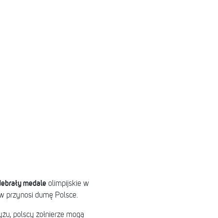
debrały medale
olimpijskie w
w przynosi dumę Polsce.
yżu, polscy żołnierze mogą