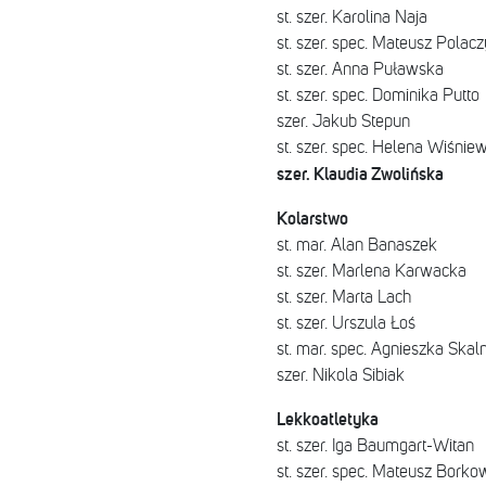
st. szer. Karolina Naja
st. szer. spec. Mateusz Polac
st. szer. Anna Puławska
st. szer. spec. Dominika Putto
szer. Jakub Stepun
st. szer. spec. Helena Wiśnie
szer. Klaudia Zwolińska
Kolarstwo
st. mar. Alan Banaszek
st. szer. Marlena Karwacka
st. szer. Marta Lach
st. szer. Urszula Łoś
st. mar. spec. Agnieszka Skal
szer. Nikola Sibiak
Lekkoatletyka
st. szer. Iga Baumgart-Witan
st. szer. spec. Mateusz Borko