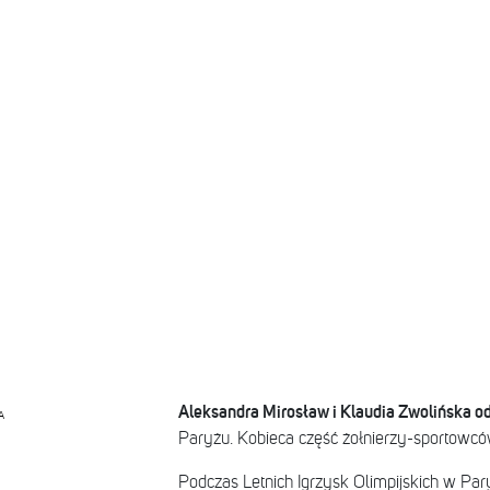
Aleksandra Mirosław i Klaudia Zwolińska o
A
Paryżu. Kobieca część żołnierzy-sportowcó
Podczas Letnich Igrzysk Olimpijskich w Par