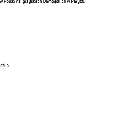
ów Polski na Igrzyskach Olimpijskich w Paryżu:
oczko