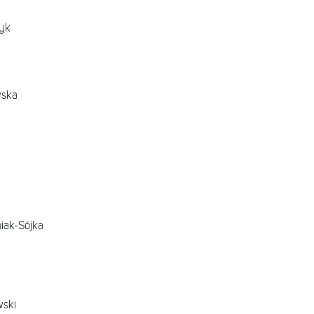
zyk
wska
niak-Sójka
wski