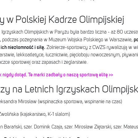
y w Polskiej Kadrze Olimpijskiej
a Igrzyskach Olimpijskich w Paryżu była bardzo liczna - aż 80 ucze
po
, podczas pożegnania w Muzeum Wojska Polskiego w Warszawie,
ich niezłomność i siłę.
Żołnierze-sportowcy z CWZS rywalizują w wi
larstwie, lekkoatletyce, łucznictwie, pięcioboju nowoczesnym, pływaniu
naczce sportowej oraz zapasach i żeglarstwie.
 nigdy dotąd. Te marki zadbały o naszą sportową elitę >>
zy na Letnich Igrzyskach Olimpijs
Aleksandra Mirosław (wspinaczka sportowa, wspinanie na czas)
Zwolińska (kajakarstwo, K-1 slalom)
ian Barański, szer. Dominik Czaja, szer. Mirosław Ziętarski, szer. Mate