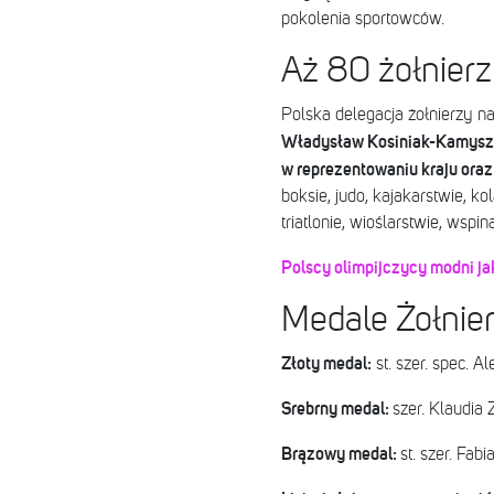
pokolenia sportowców.
Aż 80 żołnierz
Polska delegacja żołnierzy n
Władysław Kosiniak-Kamysz
w reprezentowaniu kraju oraz 
boksie, judo, kajakarstwie, ko
triatlonie, wioślarstwie, wspi
Polscy olimpijczycy modni jak
Medale Żołnier
Złoty medal:
st. szer. spec. 
Srebrny medal:
szer. Klaudia 
Brązowy medal:
st. szer. Fab