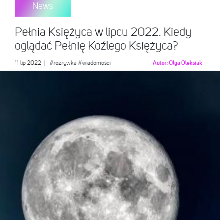
News
Pełnia Księżyca w lipcu 2022. Kiedy
oglądać Pełnię Koźlego Księżyca?
11 lip 2022
|
#rozrywka
#wiadomości
Autor:
Olga Oleksiak