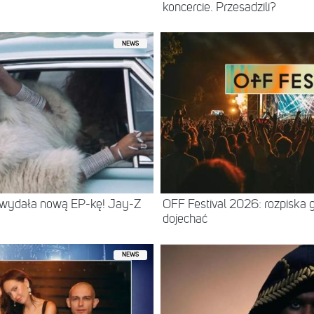
koncercie. Przesadzili?
NEWS
 wydała nową EP-kę! Jay-Z
OFF Festival 2026: rozpiska 
dojechać
NEWS