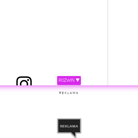
ROZWIŃ ▼
REKLAMA
etl ten post na Instagramie