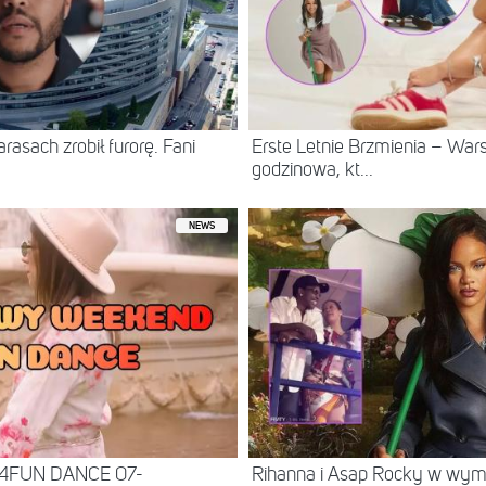
asach zrobił furorę. Fani
Erste Letnie Brzmienia – Wa
godzinowa, kt...
NEWS
 4FUN DANCE 07-
Rihanna i Asap Rocky w wy