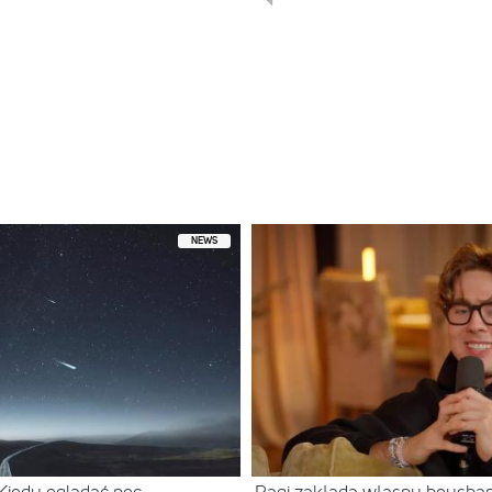
y przez WILK W GÓRACH (@wilk_w_gorach)
NEWS