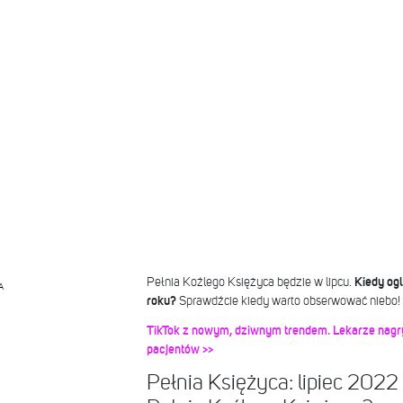
Pełnia Koźlego Księżyca będzie w lipcu.
Kiedy ogl
A
roku?
Sprawdźcie kiedy warto obserwować niebo!
TikTok z nowym, dziwnym trendem. Lekarze nagr
pacjentów >>
Pełnia Księżyca: lipiec 2022 