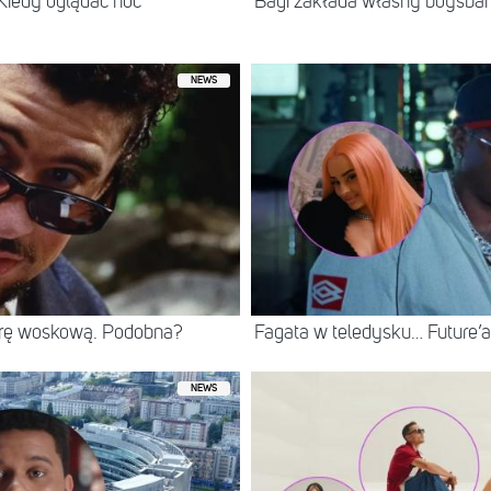
 Kiedy oglądać noc
Bagi zakłada własny boysban
NEWS
rę woskową. Podobna?
Fagata w teledysku… Future’
NEWS