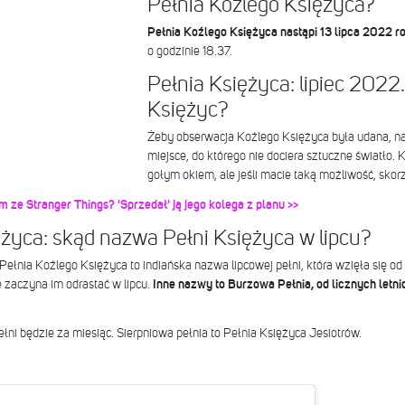
Pełnia Koźlego Księżyca?
Pełnia Koźlego Księżyca nastąpi 13 lipca 2022 r
o godzinie 18.37.
Pełnia Księżyca: lipiec 2022.
Księżyc?
Żeby obserwacja Koźlego Księżyca była udana, najl
miejsce, do którego nie dociera sztuczne światło.
gołym okiem, ale jeśli macie taką możliwość, skorzy
 ze Stranger Things? 'Sprzedał' ją jego kolega z planu >>
ężyca: skąd nazwa Pełni Księżyca w lipcu?
 Pełnia Koźlego Księżyca to indiańska nazwa lipcowej pełni, która wzięła się od
e zaczyna im odrastać w lipcu.
Inne nazwy to Burzowa Pełnia, od licznych letnic
ni będzie za miesiąc. Sierpniowa pełnia to Pełnia Księżyca Jesiotrów.