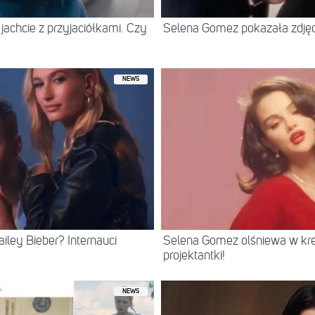
jachcie z przyjaciółkami. Czy
Selena Gomez pokazała zdjęc
NEWS
ley Bieber? Internauci
Selena Gomez olśniewa w kr
projektantki!
NEWS