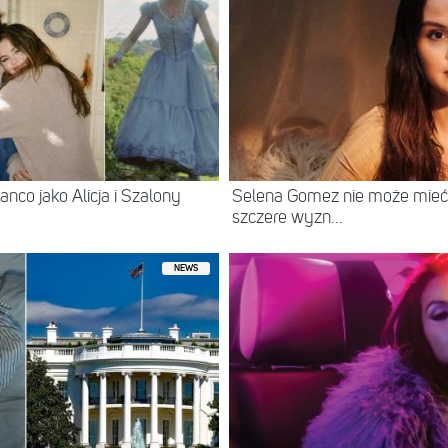
nco jako Alicja i Szalony
Selena Gomez nie może mieć d
szczere wyzn...
NEWS