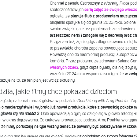
Channel z serialu
Czarodzieje z Waverly Place
podz
społecznościowych
serią zdjęć ze swojego wiecz
ogłosiła, że
planuje ślub z producentem muzycz
oficjalnie spotyka się od grunia 2023 roku. Selen
swoim związku, ale też problemach ze zdrowiem.
przeszczep nerki i zmagała się z depresją oraz
Przyznała też, żę niegdyś zdiagnozowano u niej
t
to przewlekła choroba zapalna powodująca zabur
Powadzą one do nadmiernej produkcji autoprzeciwc
komórki. Przez problemy ze zdrowiem Selena Go
własnych dzieci
, gdyż ciąża byłaby dla niej zbyt
wrześniu 2024 roku wspomniała o tym, że
w zwią
zuje na to, że ten plan jest wciąż aktualny.
iła, jakie filmy chce pokazać dzieciom
zyć się na temat macieżyństwa w podcaście
Good Hang with Amy Poehler
. Za
o macierzyństwie i wybrała już nawet produkcje, które z pewnością pokaże 
głowie się nie mieści 2
. Obie opowiadają o tym, co dzieje się w głowie młodej R
zi w okres dojrzewania. Co ciekawe, prowadząca podcast Amy Poehler w oryginal
, że
filmy poruszają na tyle ważny temat, że powinny być pokazywane w szko
 o ten film [W głowie się nie mieści], ponieważ
oglądałam go z moją [obecnie 12-l