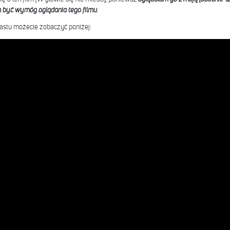
n być wymóg oglądania tego filmu
.
stu możecie zobaczyć poniżej: