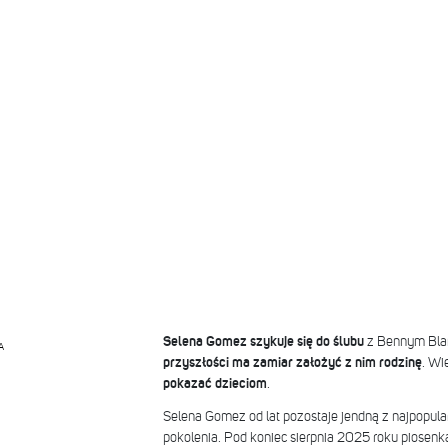
Selena Gomez szykuje się do ślubu
z Bennym Blan
A
przyszłości ma zamiar założyć z nim rodzinę
. Wi
pokazać dzieciom
.
Selena Gomez od lat pozostaje jendną z najpopul
pokolenia. Pod koniec sierpnia 2025 roku piosen