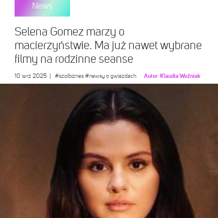
News
Selena Gomez marzy o
macierzyństwie. Ma już nawet wybrane
filmy na rodzinne seanse
10 wrz 2025
|
#szołbiznes
#newsy o gwiazdach
Autor:
Klaudia Woźniak