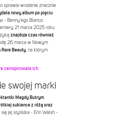
ko sprawia wrażenie znacznie
ydała nowy album po pięciu
go - Benny'ego Blanco.
remiery 21 marca 2025 roku.
znajduje czas również
uzyką
rodę 26 marca w Nowym
m Rare Beauty
, na którym
a zainspirowała ich
e swojej marki
jektantki Magdy Butrym
.
rótkiej sukience z różą oraz
ię jej stylistka - Erin Walsh -