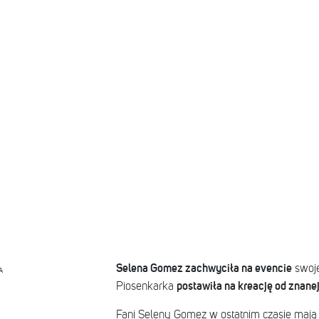
Selena Gomez zachwyciła na evencie
swoje
A
postawiła na kreację od znanej
Piosenkarka
Fani Seleny Gomez w ostatnim czasie mają