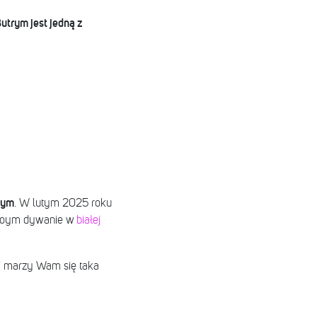
utrym jest jedną z
rym
. W lutym 2025 roku
rwoym dywanie w
białej
li marzy Wam się taka