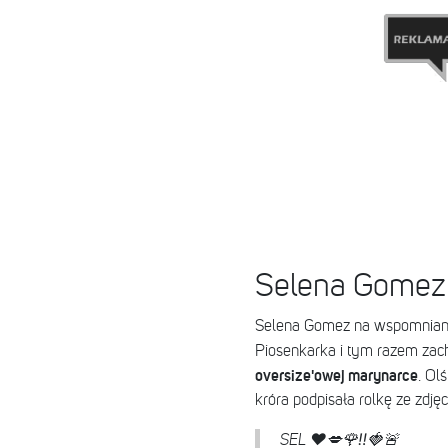
Selena Gomez 
Selena Gomez na wspomniany
Piosenkarka i tym razem za
oversize'owej marynarce
. Ol
króra podpisała rolkę ze zdjęc
SEL ❤️💋🌹‼️🍓🚨