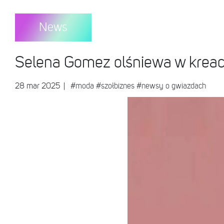
News
Selena Gomez olśniewa w kreacj
28 mar 2025
|
#moda
#szołbiznes
#newsy o gwiazdach