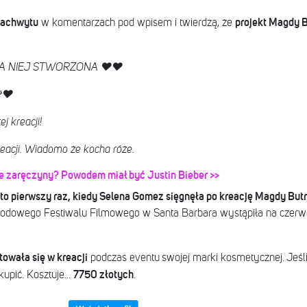
 zachwytu
projekt Magdy B
w komentarzach pod wpisem i twierdzą, że
A NIEJ STWORZONA ❤️❤️
♥️
j kreacji!
reacji. Wiadomo że kocha róże.
 zaręczyny? Powodem miał być Justin Bieber >>
t to pierwszy raz, kiedy Selena Gomez sięgnęła po kreację Magdy But
arodowego Festiwalu Filmowego w Santa Barbara wystąpiła na cze
owała się w kreacji
podczas eventu
swojej marki kosmetycznej. Jeś
7750 złotych
upić. Kosztuje...
.