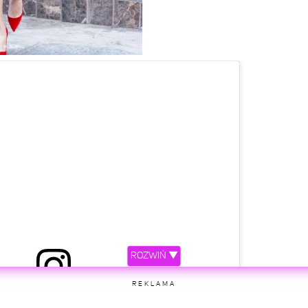
ROZWIŃ ▼
REKLAMA
etl ten post na Instagramie