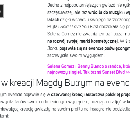
Jedna z najpopularniejszych gwiazd nie tyl
wróciła do muzyki i w
szczęśliwszej, ale też
latach
dzięki wsparciu swojego narzeczone
Płyta
I Said I Love You First
doczekała się p
Selena Gomez nie zwalnia tempa i poza m
na rozwój swojej marki kosmetycznej
. W ś
pojawiła się na evencie poświęcony
Jorku
zachwyciła swoim wyglądem.
Selena Gomez i Benny Blanco o randce, któr
najnowszy singiel. Tak brzmi Sunset Blvd >>
w kreacji Magdy Butrym na evenci
czerwonej kreacji autorstwa polskiej pro
m evencie pojawiła się w
k
chwyciła fanów swoim odmienionym wyglądem, pozując do zdjęć w
śniewającą kreacją gwiazdy na swoim profilu na Instagramie podzieliła s
iami: