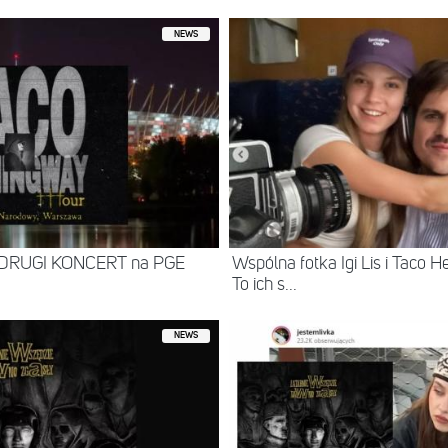
NEWS
ł DRUGI KONCERT na PGE
Wspólna fotka Igi Lis i Taco 
To ich s...
NEWS