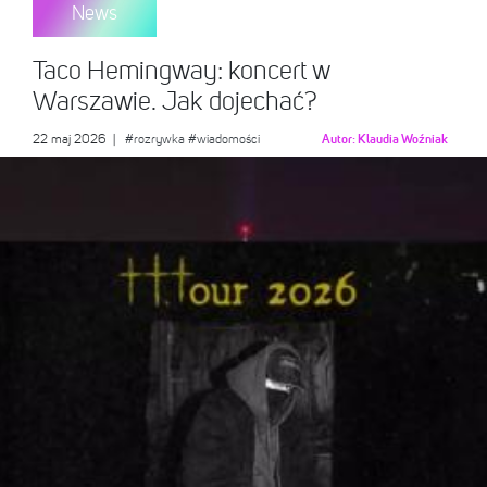
News
Taco Hemingway: koncert w
Warszawie. Jak dojechać?
22 maj 2026
|
#rozrywka
#wiadomości
Autor:
Klaudia Woźniak