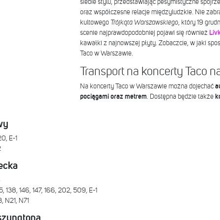
siebie stylu, przedstawiając pesymistyczne spojrz
oraz współczesne relacje międzyludzkie. Nie zabr
kultowego
Trójkąta Warszawskiego
, który 19 grud
scenie najprawdopodobniej pojawi się również
Liv
kawałki z najnowszej płyty. Zobaczcie, w jaki sp
Taco w Warszawie.
Transport na koncerty Taco
Na koncerty Taco w Warszawie można dojechać
a
pociągami oraz metrem
. Dostępna będzie także
ko
wy
0, E-1
2
iecka
6
5, 138, 146, 147, 166, 202, 509, E-1
, N21, N71
szyngtona