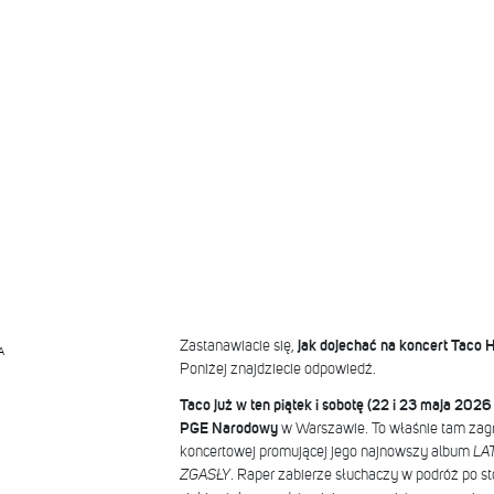
Zastanawiacie się,
jak dojechać na koncert Tac
A
Poniżej znajdziecie odpowiedź.
Taco już w ten piątek i sobotę (22 i 23 maja 2026
PGE Narodowy
w Warszawie. To właśnie tam zagr
koncertowej promującej jego najnowszy album
LA
ZGASŁY
. Raper zabierze słuchaczy w podróż po st