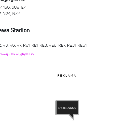
7, 166, 509, E-1
2, N24, N72
awa Stadion
, R3, R6, R7, R61, RE1, RE3, RE6, RE7, RE31, RE61
towej. Jak wygląda? >>
REKLAMA