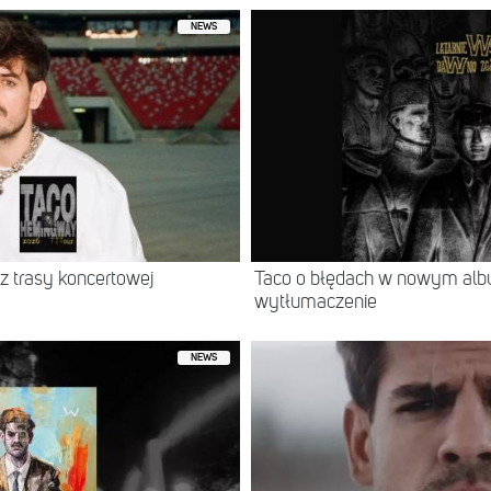
NEWS
z trasy koncertowej
Taco o błędach w nowym albu
wytłumaczenie
NEWS