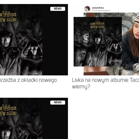
NEWS
korzeźba z okładki nowego
Livka na nowym albumie Taco
wiemy?
NEWS