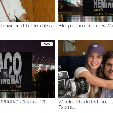
nowy trend. Lekarka bije na
Bilety na koncerty Taco w W
NEWS
ł DRUGI KONCERT na PGE
Wspólna fotka Igi Lis i Taco 
To ich s...