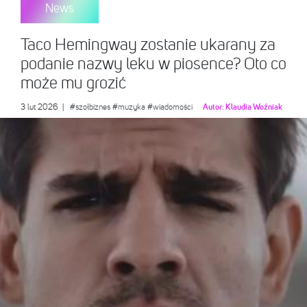
News
Taco Hemingway zostanie ukarany za
podanie nazwy leku w piosence? Oto co
może mu grozić
3 lut 2026
|
#szołbiznes
#muzyka
#wiadomości
Autor:
Klaudia Woźniak