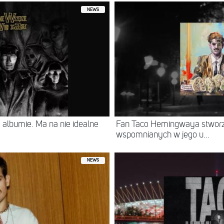
NEWS
albumie. Ma na nie idealne
Fan Taco Hemingwaya stworz
wspomnianych w jego u...
NEWS