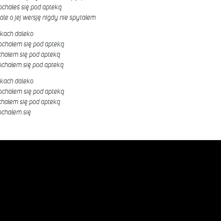
chałeś się pod apteką
 ale o jej wersję nigdy nie spytałem
pikach daleko
ochałem się pod apteką
chałem się pod apteką
kochałem się pod apteką
pikach daleko
ochałem się pod apteką
chałem się pod apteką
ochałem się