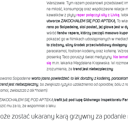
Warszawie. Tym razem postanowił przedstawić im
na miłość, konsumpcję oraz współczesne relacje m
kawałków z płyty
raper połączył siły z Livką
. Wok
utworze
ZAKOCHAŁEM SIĘ POD APTEKĄ
. To wł
rano po Solpadeinę, stoi postać, jej głowa jest w d
wśród
fanów rapera, którzy zaczęli masowo kup
pokazać go w filmikach udostępnianych w mediac
to złożony, silny środek przeciwbólowy dostępny
paracetamol, fosforan kodeiny oraz kofeinę. Wzros
piosenką Taco poruszył świat medycyny.
Na temat
się
m.in. lekarka Magdalena Krajewska. W rozmowi
zrozumienia, że
trend jest niebezpieczny
:
sowania Solpadeine
warto jasno powiedzieć: to lek doraźny z kodeiną, paracetam
trend jest niebezpieczny
, bo zwiększa ryzyko uzależnienia od opioidów, bólu z
amol, zwłaszcza z alk*holem).
ZAKOCHAŁEM SIĘ POD APTEKĄ
trafił już pod lupę Głównego Inspektoratu 
ozić mu za to, że wspomniał o leku.
że zostać ukarany karą grzywny za podanie