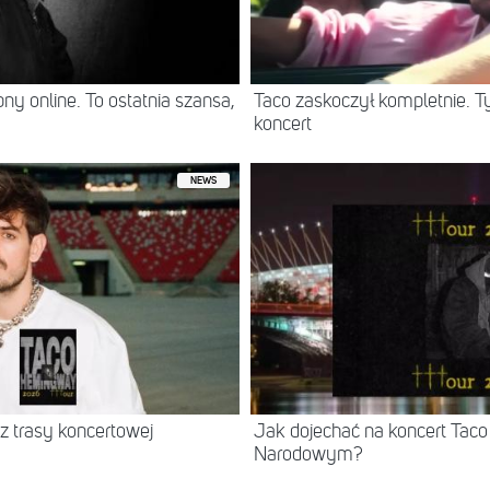
ny online. To ostatnia szansa,
Taco zaskoczył kompletnie. T
koncert
NEWS
z trasy koncertowej
Jak dojechać na koncert Ta
Narodowym?