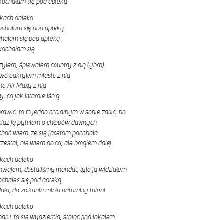
akochałam się pod apteką
pikach daleko
ochałam się pod apteką
chałam się pod apteką
akochałam się
, żyłem, śpiewałem country z nią (yhm)
owo odkryłem miasto z nią
ne Air Maxy z nią
 co jak latarnie lśnią
awić, to to jedno chciałbym w sobie zabić, bo
ciąż ją pytałem o chłopów dawnych
 choć wiem, że się facetom podobała
estał, nie wiem po co, ale brnąłem dalej
pikach daleko
wajem, dostaliśmy mandat, tyle ją widziałem
chałeś się pod apteką
ała, do znikania miała naturalny talent
pikach daleko
aru, to się wydzierała, stojąc pod lokalem