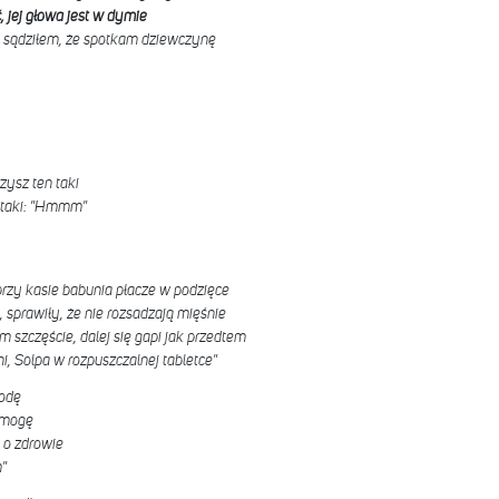
, jej głowa jest w dymie
ie sądziłem, że spotkam dziewczynę
zysz ten taki
, taki: "Hmmm"
 przy kasie babunia płacze w podzięce
j, sprawiły, że nie rozsadzają mięśnie
 szczęście, dalej się gapi jak przedtem
i, Solpa w rozpuszczalnej tabletce"
rodę
e mogę
 o zdrowie
"