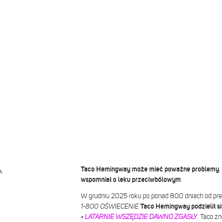
Taco Hemingway może mieć poważne problemy
.
A
wspomniał o leku przeciwbólowym
.
W grudniu 2025 roku po ponad 800 dniach od pre
1-800 OŚWIECENIE
Taco Hemingway podzielił s
-
LATARNIE WSZĘDZIE DAWNO ZGASŁY
. Taco z