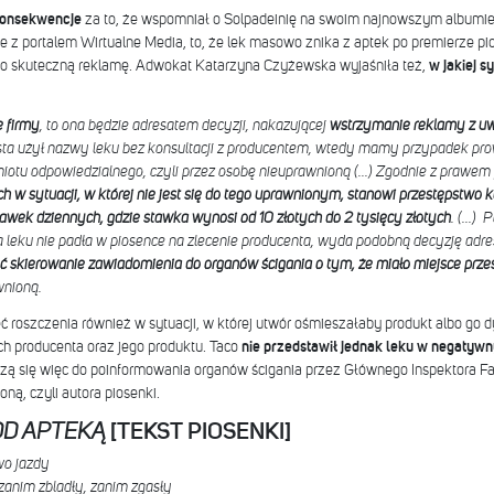
konsekwencje
za to, że wspomniał o Solpadeinię na swoim najnowszym albumi
 portalem Wirtualne Media, to, że lek masowo znika z aptek po premierze pi
go skuteczną reklamę. Adwokat Katarzyna Czyżewska wyjaśniła też,
w jakiej s
e firmy
, to ona będzie adresatem decyzji, nakazującej
wstrzymanie reklamy z uwa
tysta użył nazwy leku bez konsultacji z producentem, wtedy mamy przypadek pr
iotu odpowiedzialnego, czyli przez osobę nieuprawnioną (...)
Zgodnie z prawem
 w sytuacji, w której nie jest się do tego uprawnionym, stanowi przestępstwo 
wek dziennych, gdzie stawka wynosi od 10 złotych do 2 tysięcy złotych
. (...)
Po
wa leku nie padła w piosence na zlecenie producenta, wyda podobną decyzję adr
 skierowanie zawiadomienia do organów ścigania o tym, że miało miejsce prze
wnioną.
 roszczenia również w sytuacji, w której utwór ośmieszałaby produkt albo g
ch producenta oraz jego produktu. Taco
nie przedstawił jednak leku w negatyw
czą się więc do poinformowania organów ścigania przez Głównego Inspektora 
ą, czyli autora piosenki.
OD APTEKĄ
[TEKST PIOSENKI]
wo jazdy
 zanim zbladły, zanim zgasły