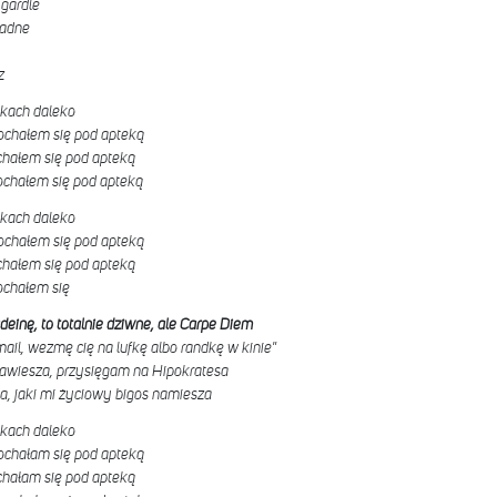
gardle
ładne
z
pikach daleko
ochałem się pod apteką
chałem się pod apteką
kochałem się pod apteką
pikach daleko
ochałem się pod apteką
chałem się pod apteką
ochałem się
deinę, to totalnie dziwne, ale Carpe Diem
ail, wezmę cię na lufkę albo randkę w kinie"
 zawiesza, przysięgam na Hipokratesa
ia, jaki mi życiowy bigos namiesza
pikach daleko
ochałam się pod apteką
chałam się pod apteką