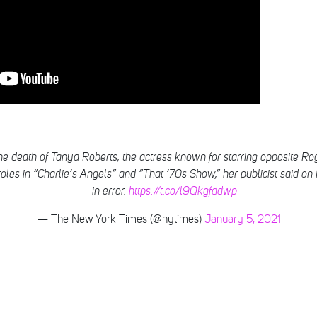
e death of Tanya Roberts, the actress known for starring opposite Roge
les in “Charlie’s Angels” and “That ’70s Show,” her publicist said o
in error.
https://t.co/l9Qkgfddwp
— The New York Times (@nytimes)
January 5, 2021