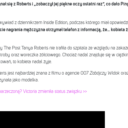
ał się z Roberts i „zobaczył jej piękne oczy ostatni raz”, co dało Pi
wywiad z dziennikrzem Inside Edition, podczas którego miał opowied
ie nagrania mężczyzna otrzymał telefon z informacją, że… kobieta ż
y The Post Tanya Roberts nie trafiła do szpitala ze względu na zaka
oby oraz woreczka żółciowego. Chociaż nadal znajduje się w ciężkim 
owań, to kobieta nadal żyje.
ts jest najbardziej znana z filmu o agencie 007
Zabójczy Widok
oraz
czynała jako modelka.
narzeczoną? Victoria zmieniła status związku >>