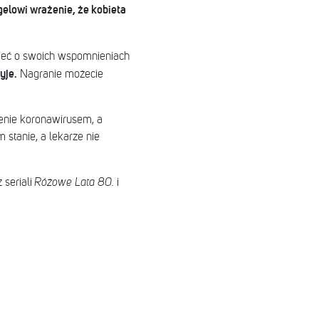
ngelowi wrażenie, że kobieta
zieć o swoich wspomnieniach
yje.
Nagranie możecie
żenie koronawirusem, a
stanie, a lekarze nie
 seriali
Różowe Lata 80.
i