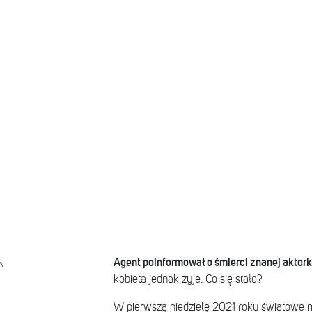
Agent poinformował o śmierci znanej aktork
A
kobieta jednak żyje. Co się stało?
W pierwszą niedzielę 2021 roku światowe 