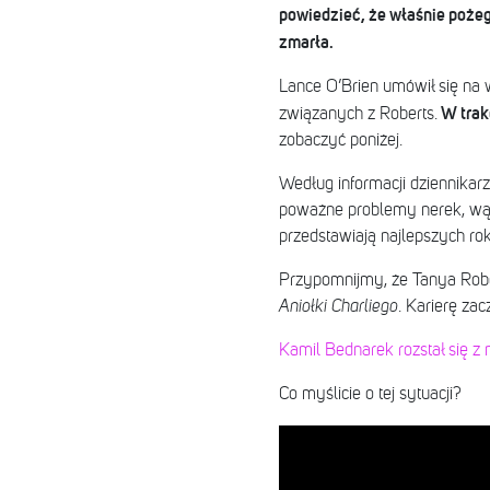
powiedzieć, że właśnie pożegn
zmarła.
Lance O’Brien umówił się na 
W trakc
związanych z Roberts.
zobaczyć poniżej.
Według informacji dziennikarz
poważne problemy nerek, wątr
przedstawiają najlepszych rok
Przypomnijmy, że Tanya Rober
Aniołki Charliego
. Karierę za
Kamil Bednarek rozstał się z 
Co myślicie o tej sytuacji?