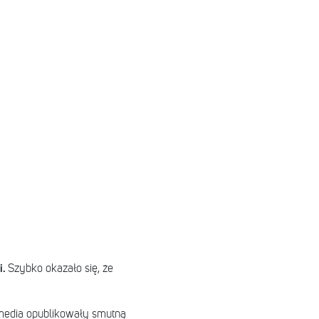
i.
Szybko okazało się, że
media opublikowały smutną