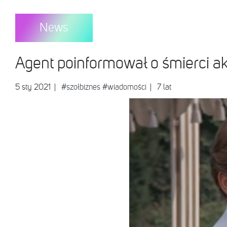
News
Agent poinformował o śmierci akt
5 sty 2021
|
#szołbiznes
#wiadomości
| 7 lat