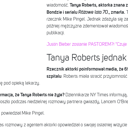
Tanya Roberts, aktorka znana z
wiadomość.
Bondzie i serialu
., zmarła.
Różowe lata 70
T
rzecznik Mike Pingel. Jednak zdażyła się za
później mężczyzna zdementował wiadomość
publikacji.
Justin Bieber zostanie PASTOREM?! "Czuje 
Tanya Roberts jednak
Rzecznik aktorki poinformował media, że 6
szpitalu
. Roberts miała stracić przytomność
ię pod opieką lekarzy.
rmacja, że Tanya Roberts nie żyje?
Dziennikarze NY Times informują,
doszło podczas niedzielnej rozmowy partnera gwiazdy, Lancem O’Brien
 powiedział Mike Pingel.
as rozmowy z agentem aktorki opowiedział o swojej ostatniej wizycie 