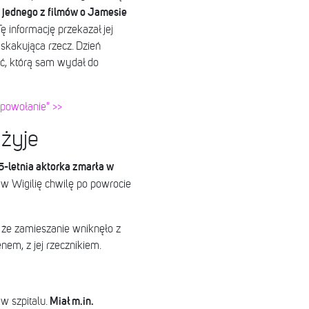
 jednego z filmów o Jamesie
ę informację przekazał jej
skakująca rzecz. Dzień
, którą sam wydał do
powołanie" >>
 żyje
5-letnia aktorka zmarła w
 w Wigilię chwilę po powrocie
 że zamieszanie wniknęło z
em, z jej rzecznikiem.
Miał m.in.
w szpitalu.