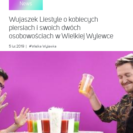
News
Wujaszek Liestyle o kobiecych
piersiach i swoich dwóch
osobowościach w Wielkiej Wylewce
5 lut 2019
|
#Wielka Wylewka