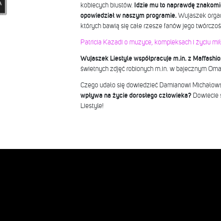
kobiecych biustów.
Idzie mu to naprawdę znakomic
opowiedział w naszym programie.
Wujaszek organ
których bawią się całe rzesze fanów jego twórczoś
Patricia Kazadi o muzyce, kompleksach i życiu m
Wujaszek Liestyle współpracuje m.in. z Maffashio
świetnych zdjęć robionych m.in. w bajecznym Oma
Czego udało się dowiedzieć Damianowi Michałow
wpływa na życie dorosłego człowieka?
Dowiecie 
Liestyle!