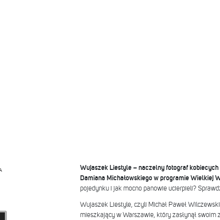
Wujaszek Liestyle – naczelny fotograf kobiecych 
A
Damiana Michałowskiego w programie Wielkiej 
pojedynku i jak mocno panowie ucierpieli? Sprawdź
Wujaszek Liestyle, czyli Michał Paweł Wilczewski, t
mieszkający w Warszawie, który zasłynął swoim