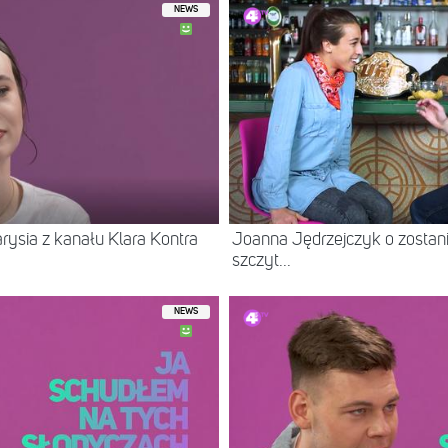
NEWS
arysia z kanału Klara Kontra
Joanna Jędrzejczyk o zostaniu
szczyt...
NEWS