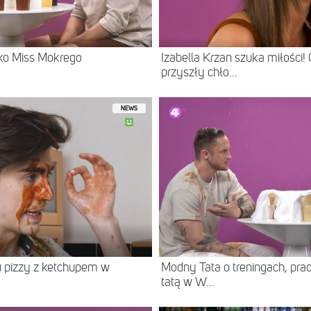
ako Miss Mokrego
Izabella Krzan szuka miłości! 
przyszły chło...
NEWS
iu pizzy z ketchupem w
Modny Tata o treningach, prac
tatą w W...