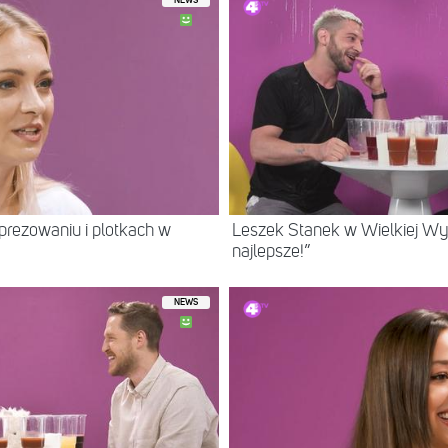
NEWS
prezowaniu i plotkach w
Leszek Stanek w Wielkiej Wyl
najlepsze!”
NEWS