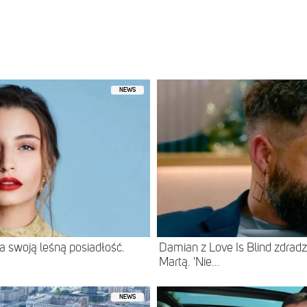
E HERE ON INSTAGRAM ?♥️?#xxxtentacion
sissanchez #gekyume #jahsehonfroy #djhenesis
jenesis #gekyumesmother
nesis Sanchez ?
(@jenesisanchezgekyume)
Sty 27, 2019 o 11:31 PST
NEWS
 swoją leśną posiadłość.
Damian z Love Is Blind zdradz
Martą. 'Nie...
NEWS