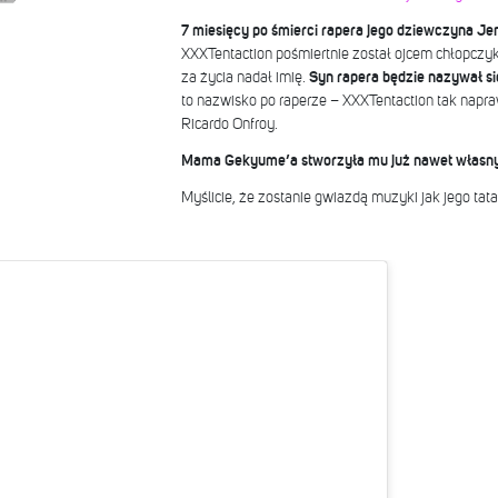
7 miesięcy po śmierci rapera jego dziewczyna Je
XXXTentaction pośmiertnie został ojcem chłopczy
za życia nadał imię.
Syn rapera będzie nazywał s
to nazwisko po raperze – XXXTentaction tak nap
Ricardo Onfroy.
Mama Gekyume’a stworzyła mu już nawet własny p
Myślicie, że zostanie gwiazdą muzyki jak jego tat