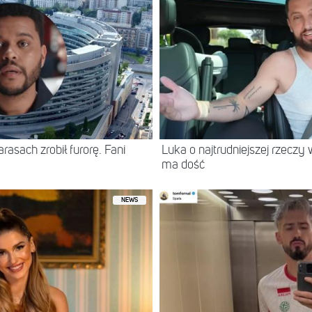
asach zrobił furorę. Fani
Luka o najtrudniejszej rzeczy 
ma dość
NEWS