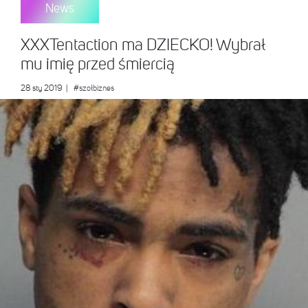
News
XXXTentaction ma DZIECKO! Wybrał
mu imię przed śmiercią
28 sty 2019
|
#szołbiznes