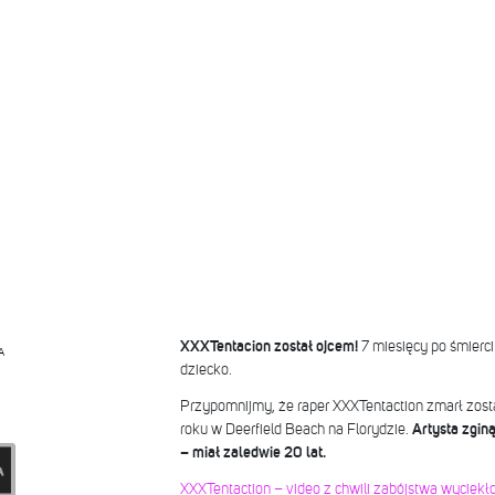
XXXTentacion został ojcem!
7 miesięcy po śmierci
A
dziecko.
Przypomnijmy, że raper XXXTentaction zmarł zost
roku w Deerfield Beach na Florydzie.
Artysta zgin
– miał zaledwie 20 lat.
XXXTentaction – video z chwili zabójstwa wyciekło 