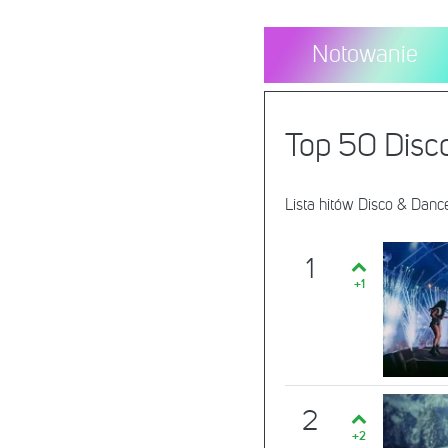
Notowanie
Top 50 Disc
Lista hitów Disco & Dan
1
+1
2
+2