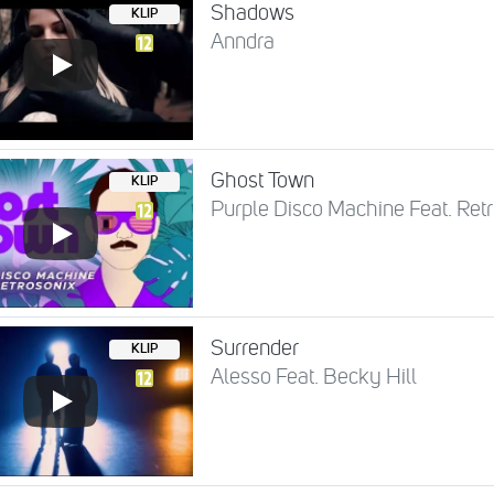
Shadows
KLIP
Anndra
Ghost Town
KLIP
Purple Disco Machine Feat. Ret
Surrender
KLIP
Alesso Feat. Becky Hill