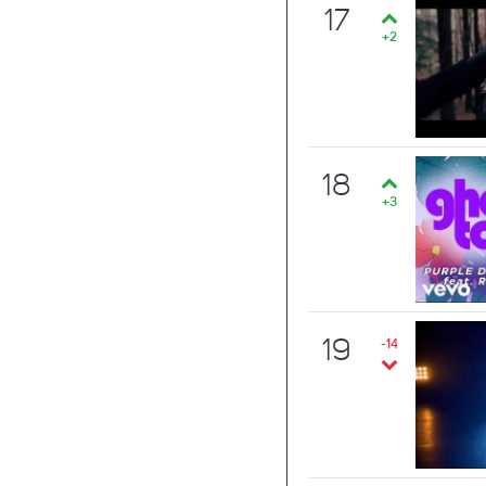
17
+2
18
+3
19
-14