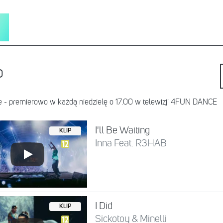
o
ce - premierowo w każdą niedzielę o 17.00 w telewizji 4FUN DANCE
I'll Be Waiting
KLIP
Inna Feat. R3HAB
I Did
KLIP
Sickotoy & Minelli