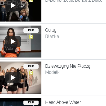
D-Bomb, Zolie, Dance 2 Disco
Guilty
KLIP
Blanka
Dziewczyny Nie Płaczą
KLIP
Modelki
Head Above Water
KLIP