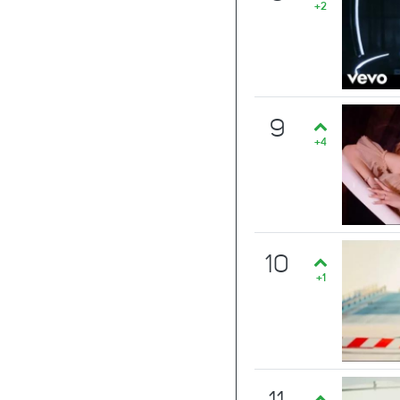
+2
9
+4
10
+1