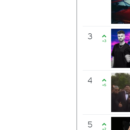
3
+3
4
+5
5
+2