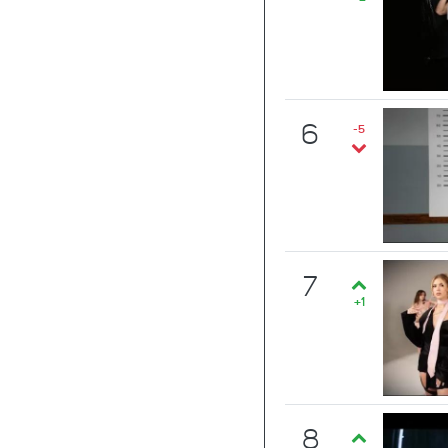
6
-5
7
+1
8