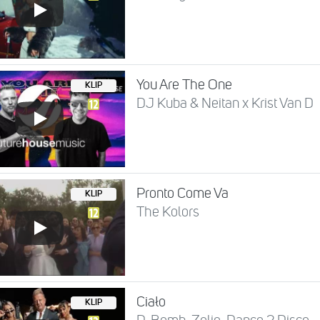
You Are The One
KLIP
DJ Kuba & Neitan x Krist Van D
Pronto Come Va
KLIP
The Kolors
Ciało
KLIP