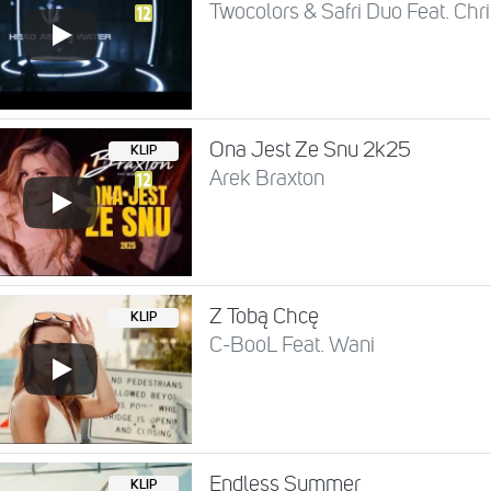
Twocolors & Safri Duo Feat. Chr
Ona Jest Ze Snu 2k25
KLIP
Arek Braxton
Z Tobą Chcę
KLIP
C-BooL Feat. Wani
Endless Summer
KLIP