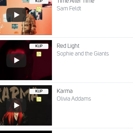
Time After Time
KLIP
Sam Feldt
Red Light
KLIP
Sophie and the Giants
Karma
KLIP
Olivia Addams