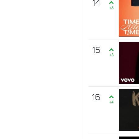
14
+3
15
+3
16
+4