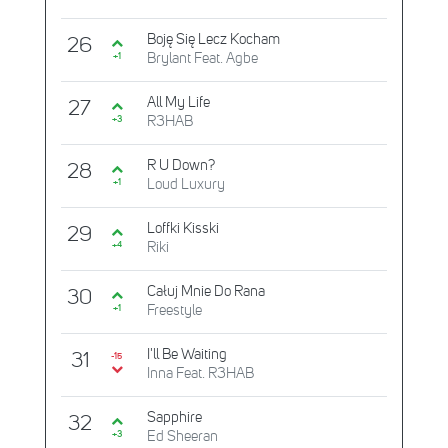
Boję Się Lecz Kocham
26
Brylant Feat. Agbe
+1
All My Life
27
R3HAB
+3
R U Down?
28
Loud Luxury
+1
Loffki Kisski
29
Riki
+4
Całuj Mnie Do Rana
30
Freestyle
+1
I'll Be Waiting
31
-15
Inna Feat. R3HAB
Sapphire
32
Ed Sheeran
+3