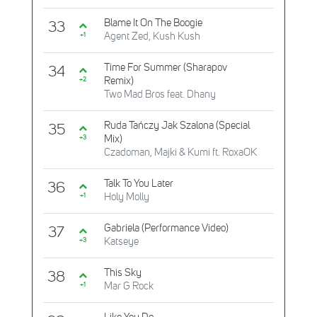
Blame It On The Boogie
33
Agent Zed, Kush Kush
+1
Time For Summer (Sharapov
34
Remix)
+2
Two Mad Bros feat. Dhany
Ruda Tańczy Jak Szalona (Special
35
Mix)
+3
Czadoman, Majki & Kumi ft. RoxaOK
Talk To You Later
36
Holy Molly
+1
Gabriela (Performance Video)
37
Katseye
+3
This Sky
38
Mar G Rock
+1