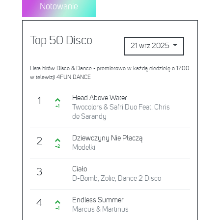
Notowanie
Top 50 Disco
21 wrz 2025
Lista hitów Disco & Dance - premierowo w każdą niedzielę o 17.00
w telewizji 4FUN DANCE
Head Above Water
1
Twocolors & Safri Duo Feat. Chris
+1
de Sarandy
Dziewczyny Nie Płaczą
2
Modelki
+2
Ciało
3
D-Bomb, Zolie, Dance 2 Disco
Endless Summer
4
Marcus & Martinus
+1