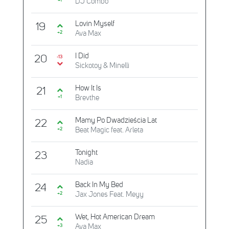
DJ Combo
+1
Lovin Myself
19
Ava Max
+2
I Did
20
-13
Sickotoy & Minelli
How It Is
21
Brevthe
+1
Mamy Po Dwadzieścia Lat
22
Beat Magic feat. Arleta
+2
Tonight
23
Nadia
Back In My Bed
24
Jax Jones Feat. Meyy
+2
Wet, Hot American Dream
25
Ava Max
+3