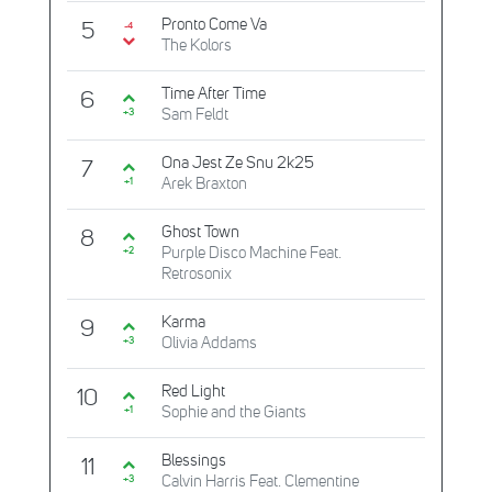
Pronto Come Va
5
-4
The Kolors
Time After Time
6
Sam Feldt
+3
Ona Jest Ze Snu 2k25
7
Arek Braxton
+1
Ghost Town
8
Purple Disco Machine Feat.
+2
Retrosonix
Karma
9
Olivia Addams
+3
Red Light
10
Sophie and the Giants
+1
Blessings
11
Calvin Harris Feat. Clementine
+3