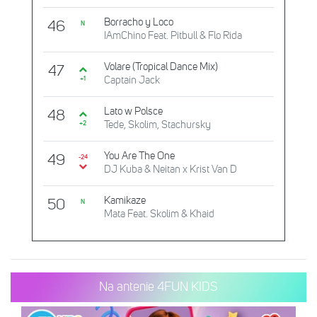
Borracho y Loco
46
N
IAmChino Feat. Pitbull & Flo Rida
Volare (Tropical Dance Mix)
47
Captain Jack
+1
Lato w Polsce
48
Tede, Skolim, Stachursky
+2
You Are The One
49
-24
DJ Kuba & Neitan x Krist Van D
Kamikaze
50
N
Mata Feat. Skolim & Khaid
Na antenie 4FUN KIDS