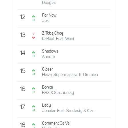
Douglas
For Now
12
Joki
+1
Z Tobą Chcę
13
-7
C-BooL Feat. Wani
Shadows
14
Anndra
+1
Closer
15
Heiva, Supermassive ft. Ommieh
+3
Bonita
16
BBX & Stachursky
+1
Lady
17
Jonatan Feat. Smolasty & Kizo
+3
Comment Ca Va
18