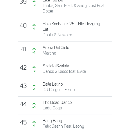
Like You Do
39
Tribbs, Sam Feldt & Andy Dust Feat.
+3
Dotter
Halo Kochanie '25 - Nie Liczymy
40
Lat
+1
Doniu & Nowator
Arena Del Cielo
41
Martino
+2
Szalała Szalała
42
Dance 2 Disco feat. Evita
+3
Baila Latino
43
DJ Cargo ft. Ferdo
+1
The Dead Dance
44
Lady Gaga
+3
Bang Bang
45
Felix Jaehn Feat. Leony
+1