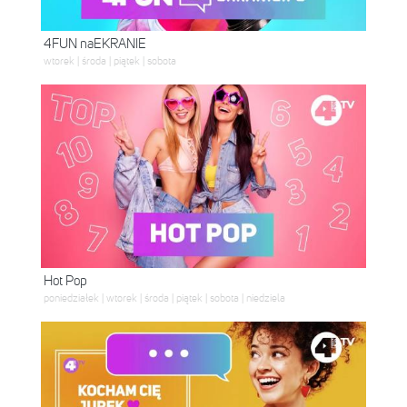
4FUN naEKRANIE
wtorek | środa | piątek | sobota
Hot Pop
poniedziałek | wtorek | środa | piątek | sobota | niedziela