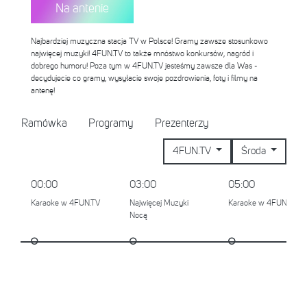
Na antenie
Najbardziej muzyczna stacja TV w Polsce! Gramy zawsze stosunkowo
najwięcej muzyki! 4FUN.TV to także mnóstwo konkursów, nagród i
dobrego humoru! Poza tym w 4FUN.TV jesteśmy zawsze dla Was -
decydujecie co gramy, wysyłacie swoje pozdrowienia, foty i filmy na
antenę!
Ramówka
Programy
Prezenterzy
4FUN.TV
Środa
00:00
03:00
05:00
Karaoke w 4FUN.TV
Najwięcej Muzyki
Karaoke w 4FUN.TV
Nocą