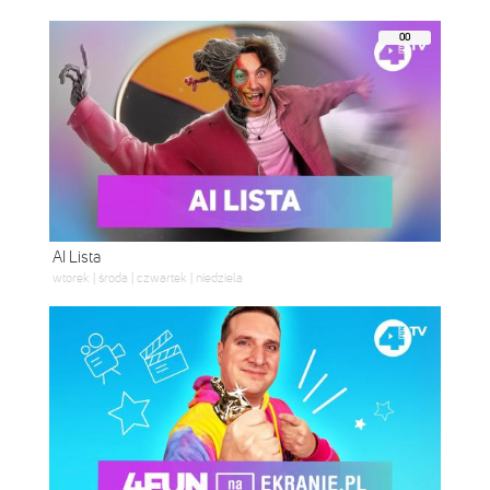
00
AI Lista
wtorek | środa | czwartek | niedziela