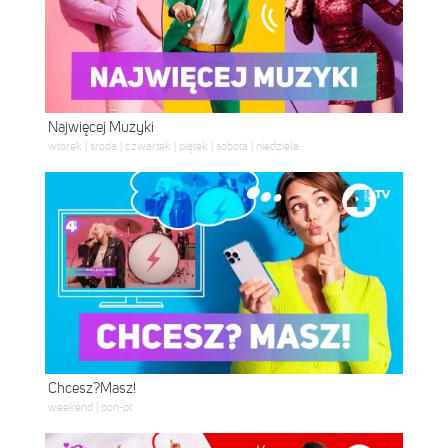
Najwięcej Muzyki
wtorek | środa | czwartek | piątek | sobota | niedziela
Chcesz?Masz!
weekend | pon-pt