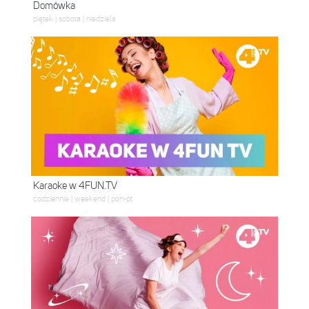
Domówka
piątek | sobota | niedziela
Karaoke w 4FUN.TV
codziennie | weekend | pon-pt