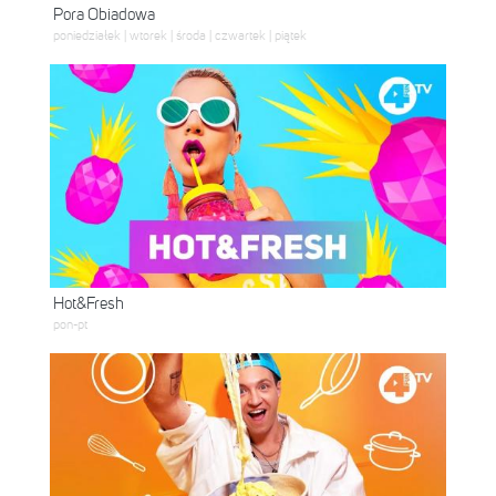
Pora Obiadowa
poniedziałek | wtorek | środa | czwartek | piątek
Hot&Fresh
pon-pt