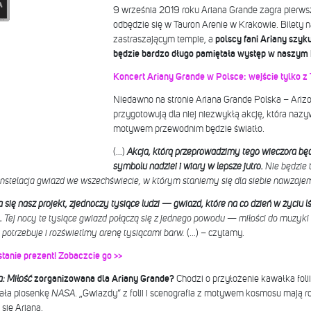
9 września 2019 roku Ariana Grande zagra pierws
odbędzie się w Tauron Arenie w Krakowie. Bilety 
zastraszającym tempie, a
polscy fani Ariany szyku
będzie bardzo długo pamiętała występ w naszym 
Koncert Ariany Grande w Polsce: wejście tylko z 
Niedawno na stronie Ariana Grande Polska – Arizo
przygotowują dla niej niezwykłą akcję, która nazy
motywem przewodnim będzie światło.
(…)
Akcja, którą przeprowadzimy tego wieczora będ
symbolu nadziei i wiary w lepsze jutro.
Nie będzie 
onstelacja gwiazd we wszechświecie, w którym staniemy się dla siebie nawzaje
 się nasz projekt, zjednoczy tysiące ludzi — gwiazd, które na co dzień w życiu 
.
Tej nocy te tysiące gwiazd połączą się z jednego powodu — miłości do muzyki i
o potrzebuje i rozświetlmy arenę tysiącami barw.
(…) – czytamy.
tanie prezent! Zobaczcie go >>
a: Miłość
zorganizowana dla Ariany Grande?
Chodzi o przyłożenie kawałka folii 
wała piosenkę
NASA
. „Gwiazdy” z folii i scenografia z motywem kosmosu mają 
się Ariana.