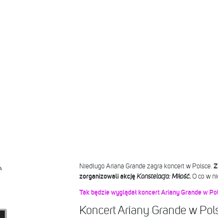
Niedługo Ariana Grande zagra koncert w Polsce.
Z
A
zorganizowali akcję
Konstelacja: Miłość
.
O co w ni
Tak będzie wyglądał koncert Ariany Grande w Po
Koncert Ariany Grande w Pol