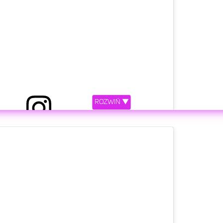
ROZWIŃ ▼
riana Grande (@arianagrande)
Lip 6, 2019 o 10:04 PDT
etl ten post na Instagramie.