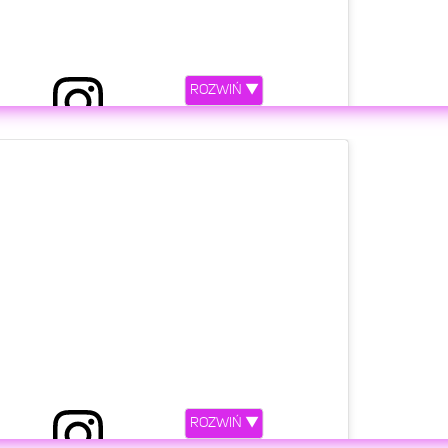
ROZWIŃ ▼
riana Grande (@arianagrande)
Lip 2, 2019 o 8:55 PDT
etl ten post na Instagramie.
ROZWIŃ ▼