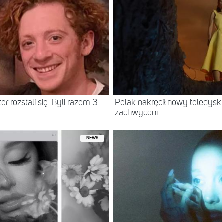
er rozstali się. Byli razem 3
Polak nakręcił nowy teledysk
zachwyceni
NEWS