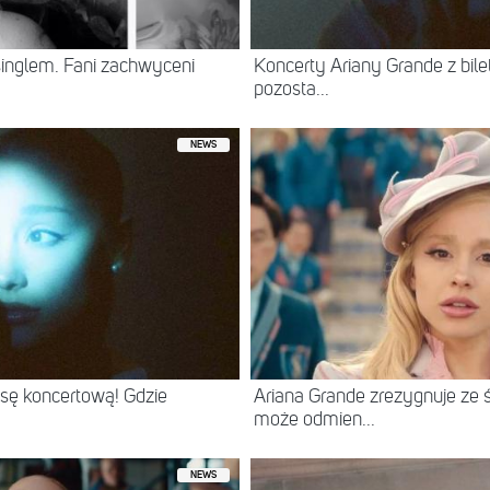
inglem. Fani zachwyceni
Koncerty Ariany Grande z bile
pozosta...
NEWS
asę koncertową! Gdzie
Ariana Grande zrezygnuje ze 
może odmien...
NEWS