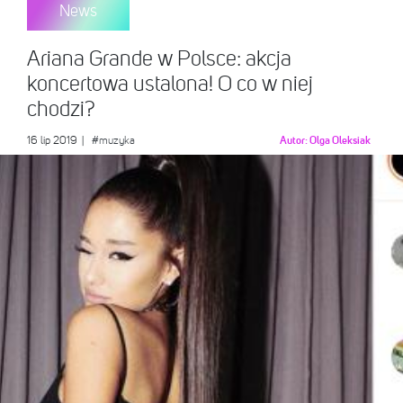
News
Ariana Grande w Polsce: akcja
koncertowa ustalona! O co w niej
chodzi?
16 lip 2019
|
#muzyka
Autor:
Olga Oleksiak