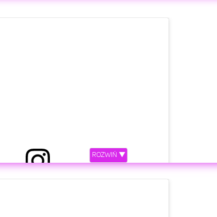
ROZWIŃ ▼
etl ten post na Instagramie.