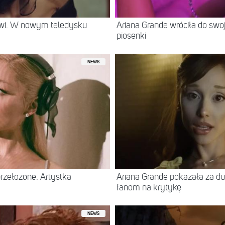
rwi. W nowym teledysku
Ariana Grande wróciła do swo
piosenki
NEWS
rzełożone. Artystka
Ariana Grande pokazała za d
fanom na krytykę
NEWS