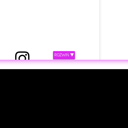
ROZWIŃ ▼
riana Grande (@arianagrande)
Kwi 28, 2019 o 10:12 PDT
etl ten post na Instagramie.