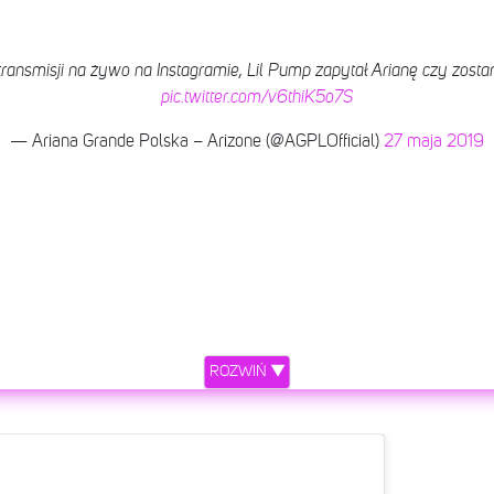
transmisji na żywo na Instagramie, Lil Pump zapytał Arianę czy zostan
pic.twitter.com/v6thiK5o7S
— Ariana Grande Polska – Arizone (@AGPLOfficial)
27 maja 2019
ROZWIŃ ▼