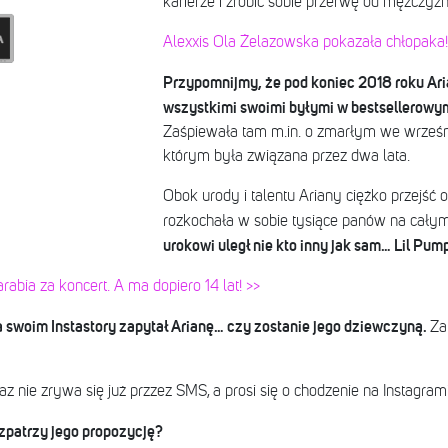
karierze i zrobić sobie przerwę od mężczyzn
Alexxis Ola Żelazowska pokazała chłopaka!
Przypomnijmy, że pod koniec 2018 roku Ari
wszystkimi swoimi byłymi w bestsellerow
Zaśpiewała tam m.in. o zmarłym we wrześni
którym była związana przez dwa lata.
Obok urody i talentu Ariany ciężko przejść o
rozkochała w sobie tysiące panów na całym
urokowi uległ nie kto inny jak sam… Lil Pum
abia za koncert. A ma dopiero 14 lat! >>
a swoim Instastory zapytał Arianę… czy zostanie jego dziewczyną.
Za
nie zrywa się już przzez SMS, a prosi się o chodzenie na Instagrami
ozpatrzy jego propozycję?