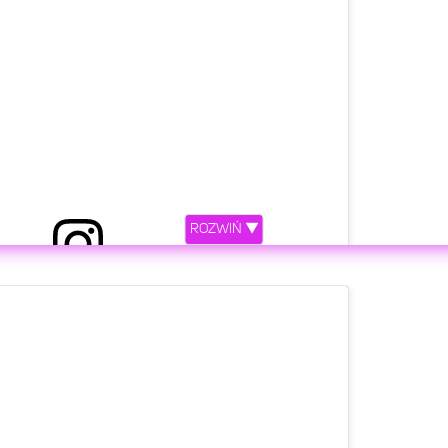
ROZWIŃ ▼
etl ten post na Instagramie.