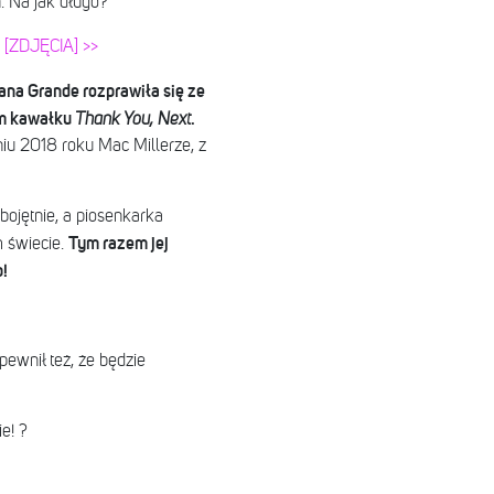
. Na jak długo?
 [ZDJĘCIA] >>
ana Grande rozprawiła się ze
ym kawałku
.
Thank You, Next
u 2018 roku Mac Millerze, z
bojętnie, a piosenkarka
Tym razem jej
 świecie.
p!
pewnił też, że będzie
e! ?