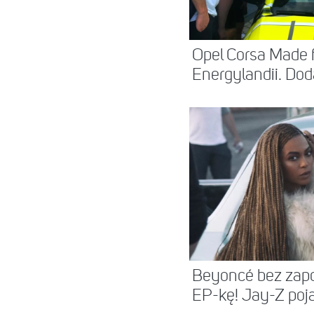
Opel Corsa Made 
Energylandii. Dod
Beyoncé bez zap
EP-kę! Jay-Z pojaw