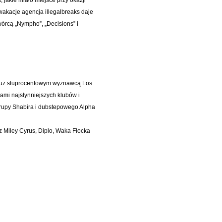
kacje agencja illegalbreaks daje
órcą „Nympho”, „Decisions” i
 już stuprocentowym wyznawcą Los
ami najsłynniejszych klubów i
grupy Shabira i dubstepowego Alpha
 Miley Cyrus, Diplo, Waka Flocka