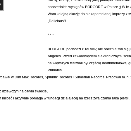
poprzednich występów BORGORE w Polsce ;) W te wa
Wam kolejną okazję do niezapomnianej imprezy z tw
„Delicious”!
* * *
BORGORE pochodzi z Tel Aviv, ale obecnie stał się
Angeles. Przed zawładnięciem elektronicznymi scen
największych festiwali był częścią deathmetalowej 
Primates.
wał w Dim Mak Records, Spinnin' Records i Sumerian Records. Pracował m.in. z
ec dziewczyn na całym świecie,
 miłość i aktywnie pomaga w fundacji działającej na rzecz zwalczania raka piersi.