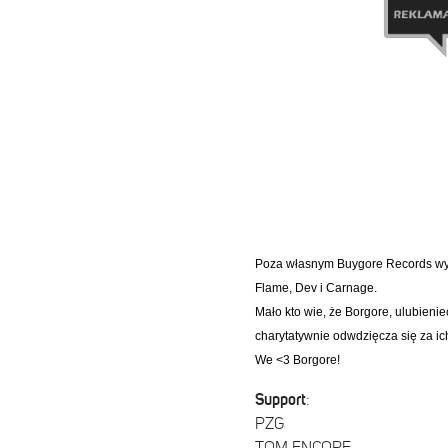
Poza własnym Buygore Records wyda
Flame, Dev i Carnage.
Mało kto wie, że Borgore, ulubieni
charytatywnie odwdzięcza się za ich
We <3 Borgore!
Support
:
PZG