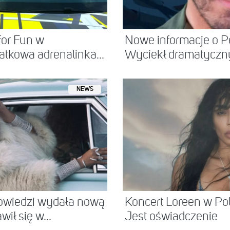
for Fun w
Nowe informacje o Pe
atkowa adrenalinka...
Wyciekł dramatyczny 
NEWS
owiedzi wydała nową
Koncert Loreen w 
ił się w...
Jest oświadczenie