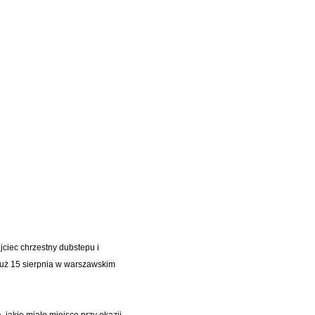
jciec chrzestny dubstepu i
 już 15 sierpnia w warszawskim
, jakie miało miejsce przy okazji