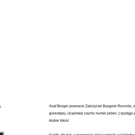
Asaf Borger powraca! Założyciel Buygore Records, o
A
gorestepu, izraelskie ciacho numer jeden ;) wystąpi
klubie Iskra!
Każdy, kto był, z pewnością (nie) pamięta szaleństwa