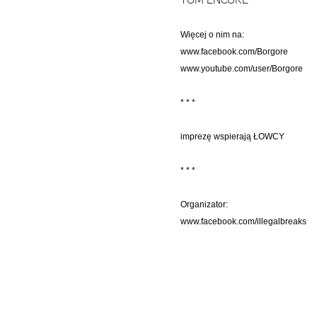
TOM ENCORE
Więcej o nim na:
www.facebook.com/Borgore
www.youtube.com/user/Borgore
* * *
imprezę wspierają ŁOWCY
* * *
Organizator:
www.facebook.com/illegalbreaks