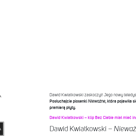
Dawid Kwiatkowski zaskoczył! Jego nowy teledysk i
A
Posłuchajcie piosenki
Nieważne
, która pojawiła s
premierą płyty.
Dawid Kwiatkowski – klip Bez Ciebie miał mieć i
Dawid Kwiatkowski –
Niewa