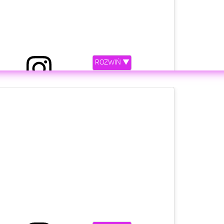
ROZWIŃ ▼
 przez DAWID KWIATKOWSKI (@kwiatkowsky)
etl ten post na Instagramie