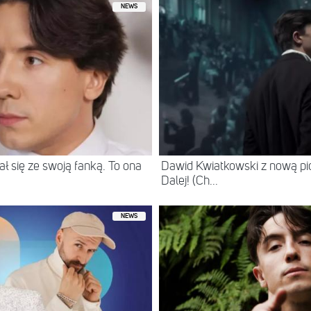
NEWS
ł się ze swoją fanką. To ona
Dawid Kwiatkowski z nową pio
Dalej! (Ch...
NEWS