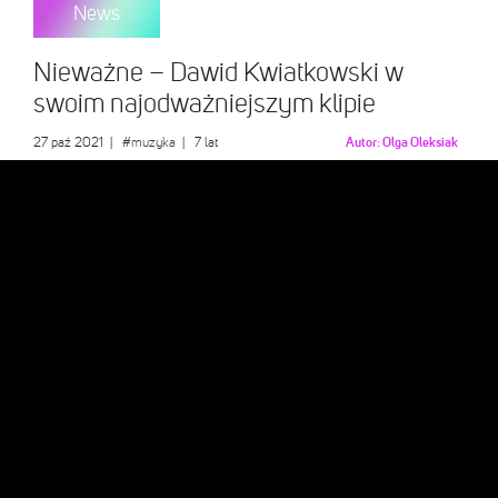
News
Nieważne – Dawid Kwiatkowski w
swoim najodważniejszym klipie
27 paź 2021
|
#muzyka
| 7 lat
Autor:
Olga Oleksiak