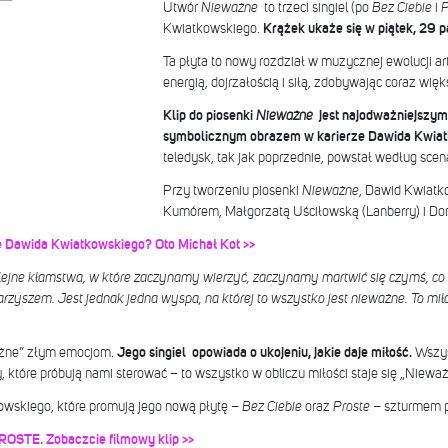
Utwór
Nieważne
to trzeci singiel (po
Bez Ciebie
i
P
Kwiatkowskiego.
Krążek ukaże się w piątek, 29 p
Ta płyta to nowy rozdział w muzycznej ewolucji ar
energią, dojrzałością i siłą, zdobywając coraz wię
Klip do piosenki
Nieważne
jest najodważniejszym,
symbolicznym obrazem w karierze Dawida Kwia
teledysk, tak jak poprzednie, powstał według scen
Przy tworzeniu piosenki
Nieważne
, Dawid Kwiatk
Kumórem, Małgorzatą Uściłowską (Lanberry) i D
ie Dawida Kwiatkowskiego? Oto Michał Kot >>
jne kłamstwa, w które zaczynamy wierzyć, zaczynamy martwić się czymś, co n
rzyszem. Jest jednak jedna wyspa, na której to wszystko jest nieważne. To mił
żne” złym emocjom.
Jego singiel opowiada o ukojeniu, jakie daje miłość.
Wszys
, które próbują nami sterować – to wszystko w obliczu miłości staje się „Nieważ
owskiego, które promują jego nową płytę
– Bez Ciebie
oraz
Proste
– szturmem po
ROSTE. Zobaczcie filmowy klip >>