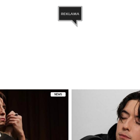
 przez DAWID KWIATKOWSKI (@kwiatkowsky)
NEWS