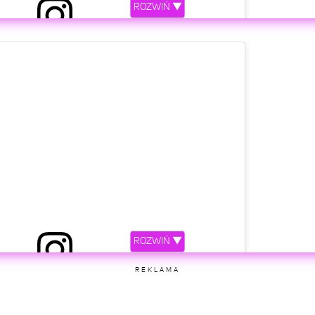
ROZWIŃ ▼
 przez DAWID KWIATKOWSKI (@kwiatkowsky)
etl ten post na Instagramie
ROZWIŃ ▼
 przez DAWID KWIATKOWSKI (@kwiatkowsky)
REKLAMA
etl ten post na Instagramie