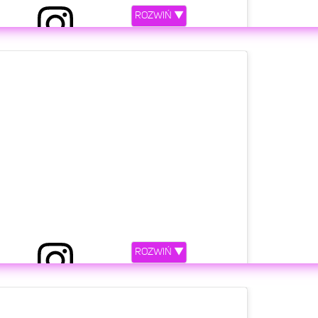
ROZWIŃ ▼
etl ten post na Instagramie
ROZWIŃ ▼
 przez DAWID KWIATKOWSKI (@kwiatkowsky)
etl ten post na Instagramie