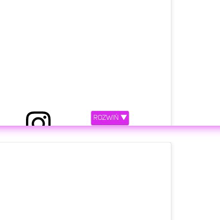
ROZWIŃ ▼
 przez DAWID KWIATKOWSKI (@kwiatkowsky)
etl ten post na Instagramie