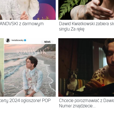
ARANOVSKI z darmowym
Dawid Kwiatkowski zabiera s
singlu Za rękę
NEWS
certy 2024 ogłoszone! POP
Chcecie porozmawiać z Daw
Numer znajdziecie...