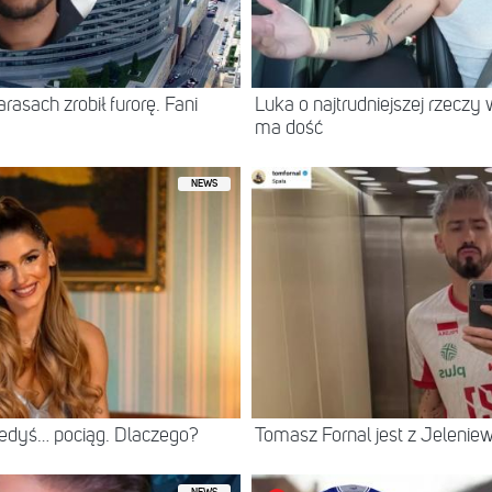
asach zrobił furorę. Fani
Luka o najtrudniejszej rzeczy 
ma dość
NEWS
iedyś… pociąg. Dlaczego?
Tomasz Fornal jest z Jeleni