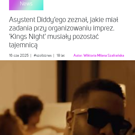
News
Asystent Diddy’ego zeznał, jakie miał
zadania przy organizowaniu imprez.
'Kings Night' musiały pozostać
tajemnicą
16 cze 2025
|
#szołbiznes
| 18 lat
Autor:
Wiktoria Milena Szafrańska