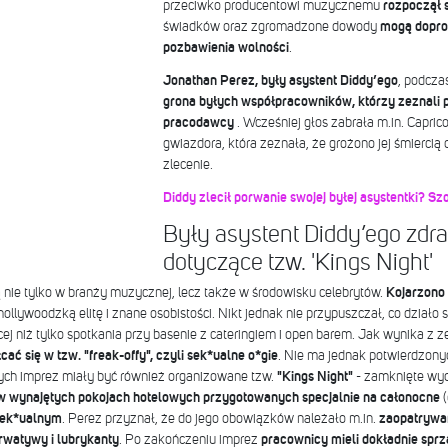
przeciwko producentowi muzycznemu
rozpoczął 
świadków oraz zgromadzone dowody
mogą dopro
pozbawienia wolności
.
Jonathan Perez, były asystent Diddy’ego
, podcza
grona byłych współpracowników, którzy zeznali
pracodawcy
. Wcześniej głos zabrała m.in. Capric
gwiazdora, która zeznała, że grożono jej śmiercią
zlecenie.
Diddy zlecił porwanie swojej byłej asystentki? Sz
Były asystent Diddy’ego zdra
dotyczące tzw. 'Kings Night'
 nie tylko w branży muzycznej, lecz także w środowisku celebrytów.
Kojarzono 
hollywoodzką elitę i znane osobistości. Nikt jednak nie przypuszczał, co działo
ej niż tylko spotkania przy basenie z cateringiem i open barem. Jak wynika z 
ać się w tzw. "freak-offy", czyli sek*ualne o*gie
. Nie ma jednak potwierdzonyc
tych imprez miały być również organizowane tzw.
"Kings Night"
- zamknięte wyd
w wynajętych pokojach hotelowych przygotowanych specjalnie na całonocne
(
sek*ualnym
. Perez przyznał, że do jego obowiązków należało m.in.
zaopatrywan
erwatywy i lubrykanty
. Po zakończeniu imprez
pracownicy mieli dokładnie sprz