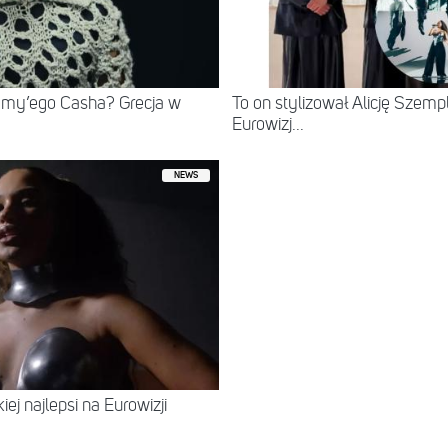
mmy’ego Casha? Grecja w
To on stylizował Alicję Szempl
Eurowizj...
NEWS
iej najlepsi na Eurowizji