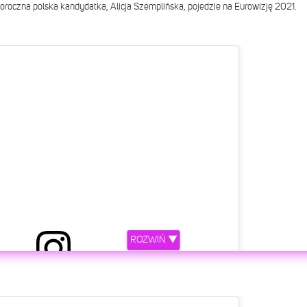
goroczna polska kandydatka, Alicja Szemplińska, pojedzie na Eurowizję 2021.
ROZWIŃ ▼
etl ten post na Instagramie.