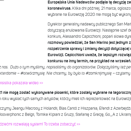
Europejska Unia Nadawców podjęła tę decyzję z
koronawirusa.
Kilka dni później, 21 marca, ogłoszo
wybrane na Eurowizję 2020 nie mogą być wykony
Dyrektor generalny nadawcy publicznego San Mar
dotyczącą anulowania Eurowizji. Następnie szef de
konkurs, Alessandro Capicchioni, poparł słowa dyre
rozmowy powiedział, że San Marino jest jednym 
rozpatrzenia sprawy i zmiany decyzji dotyczącej
Eurowizji. Capicchioni uważa, że lepszym rozwią
konkursu na inny termin, na przykład na wrzesień
z nas. Dużo o tym myślimy, napisaliśmy do organizatorów. Dołączyliśmy też p
tterdamie – #otwórzmysię. Nie chcemy, by było to #zamknijmysię
– czytamy n
nisistka pokazała wideo >>
21 nie mogą zostać wykonywane piosenki, które zostały wybrane na tegoroczn
roku wysłać tych samych artystów, którzy mieli ich reprezentować na Eurowizj
ymy Jeangu Macrooy z Holandii, Blas Cantó z Hiszpania, Efendi z Azerbejdża
ooverphonic z Belgii, Tornike Kipiani z Gruzji, Stefanię z Grecję, Go_A z Ukrainy
 dziećmi rozwalają system! To trzeba zobaczyć >>