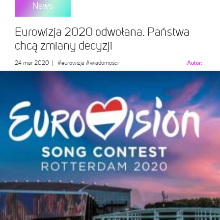
News
Eurowizja 2020 odwołana. Państwa
chcą zmiany decyzji
24 mar 2020
|
#eurowizja
#wiadomości
Autor: