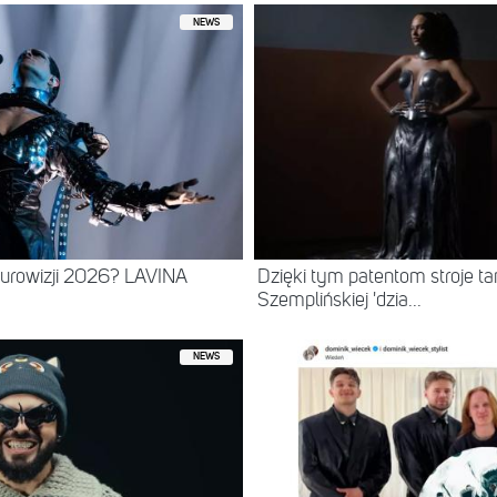
NEWS
urowizji 2026? LAVINA
Dzięki tym patentom stroje tan
Szemplińskiej 'dzia...
NEWS