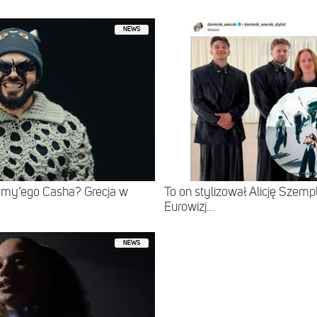
NEWS
mmy’ego Casha? Grecja w
To on stylizował Alicję Szempl
Eurowizj...
NEWS