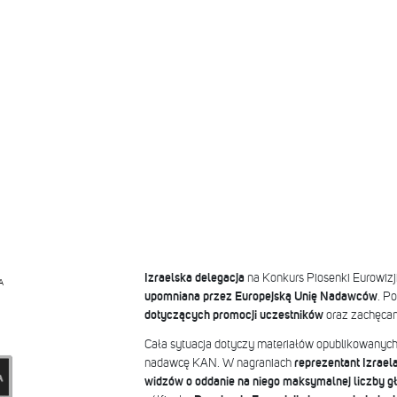
Izraelska delegacja
na Konkurs Piosenki Eurowizj
A
upomniana przez Europejską Unię Nadawców
. P
dotyczących promocji uczestników
oraz zachęcan
Cała sytuacja dotyczy materiałów opublikowanych 
nadawcę KAN. W nagraniach
reprezentant Izrael
widzów o oddanie na niego maksymalnej liczby 