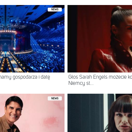
NEWS
namy gospodarza i datę
Głos Sarah Engels możecie ko
Niemcy st...
NEWS