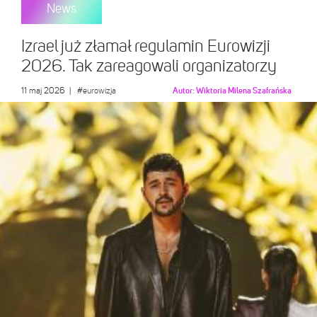
News
Izrael już złamał regulamin Eurowizji
2026. Tak zareagowali organizatorzy
11 maj 2026
|
#eurowizja
Autor:
Wiktoria Milena Szafrańska