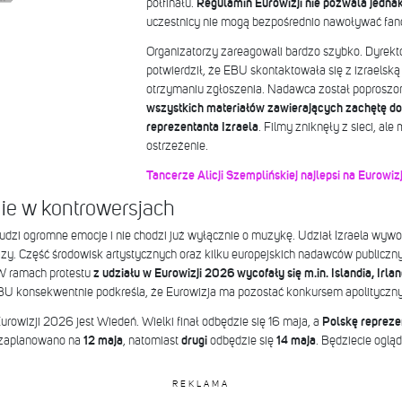
półfinału.
Regulamin Eurowizji nie pozwala jednak 
uczestnicy nie mogą bezpośrednio nawoływać fan
Organizatorzy zareagowali bardzo szybko. Dyrekto
potwierdził, że EBU skontaktowała się z izraelską
otrzymaniu zgłoszenia. Nadawca został poproszo
wszystkich materiałów zawierających zachętę do
reprezentanta Izraela
. Filmy zniknęły z sieci, al
ostrzeżenie.
Tancerze Alicji Szemplińskiej najlepsi na Eurowizj
ie w kontrowersjach
dzi ogromne emocje i nie chodzi już wyłącznie o muzykę. Udział Izraela wywo
zy. Część środowisk artystycznych oraz kilku europejskich nadawców publiczny
 W ramach protestu
z udziału w Eurowizji 2026 wycofały się m.in. Islandia, Irla
 EBU konsekwentnie podkreśla, że Eurowizja ma pozostać konkursem apolitycz
owizji 2026 jest Wiedeń. Wielki finał odbędzie się 16 maja, a
Polskę repreze
zaplanowano na
12 maja
, natomiast
drugi
odbędzie się
14 maja
. Będziecie oglą
REKLAMA