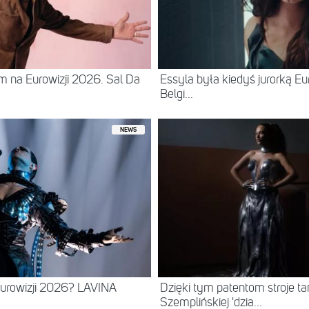
 na Eurowizji 2026. Sal Da
Essyla była kiedyś jurorką Eur
Belgi...
NEWS
urowizji 2026? LAVINA
Dzięki tym patentom stroje tan
Szemplińskiej 'dzia...