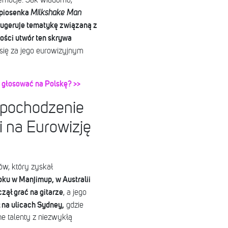
 emocje. Jak wiadomo,
 piosenka
Milkshake Man
 sugeruje tematykę związaną z
ości utwór ten skrywa
e się za jego eurowizyjnym
k głosować na Polskę? >>
, pochodzenie
i na Eurowizję
tów, który zyskał
roku w Manjimup, w Australii
zął grać na gitarze
, a jego
na ulicach Sydney,
gdzie
e talenty z niezwykłą