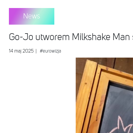
News
Go-Jo utworem Milkshake Man spr
14 maj 2025
|
#eurowizja