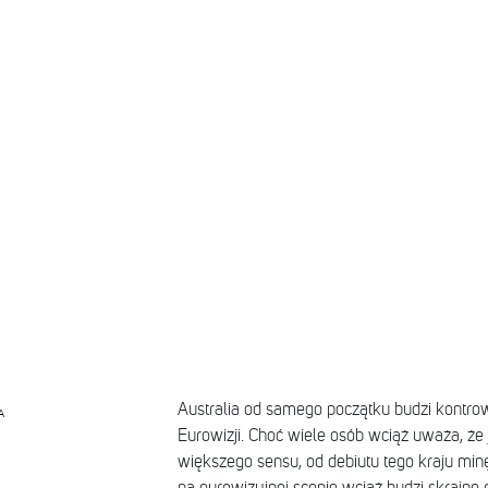
Australia od samego początku budzi kontro
A
Eurowizji. Choć wiele osób wciąż uważa, że 
większego sensu, od debiutu tego kraju minęł