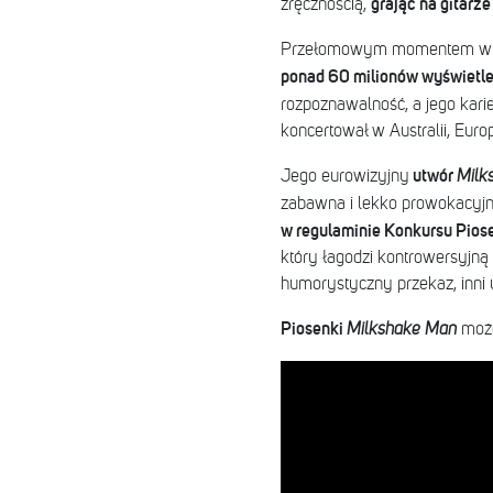
grając na gitarz
zręcznością,
Przełomowym momentem w je
ponad 60 milionów wyświetl
rozpoznawalność, a jego kar
koncertował w Australii, Euro
utwór
Jego eurowizyjny
Milk
zabawna i lekko prowokacyjn
w regulaminie Konkursu Piose
który łagodzi kontrowersyjną 
humorystyczny przekaz, inni 
Piosenki
Milkshake Man
może