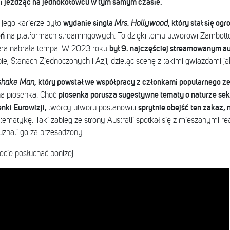
e i jeżdżąc na jednokołowcu w tym samym czasie.
wydanie singla
, który stał się o
go karierze było
Mrs. Hollywood
eń
na platformach streamingowych. To dzięki temu utworowi Zambotto
był 9. najczęściej streamowanym aus
iera nabrała tempa. W 2023 roku
pie, Stanach Zjednoczonych i Azji, dzieląc scenę z takimi gwiazdami j
, który powstał we współpracy z członkami popularnego z
shake Man
piosenka porusza sugestywne tematy o naturze seks
a piosenka. Choć
nki Eurowizji,
sprytnie obejść ten zakaz,
twórcy utworu postanowili
tematykę. Taki zabieg ze strony Australii spotkał się z mieszanymi re
uznali go za przesadzony.
cie posłuchać poniżej.