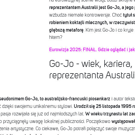
na eurowizyjnej scenie wciąż budzi skrajne
reprezentantem Australii jest Go-Jo, a jego
tytuł
wzbudza niemałe kontrowersje. Choć
robieniem koktajli mlecznych, w rzeczywist
głębszą metaforę
. Kim jest Go-Jo i co kryj
hitem?
Eurowizja 2025: FINAŁ. Gdzie oglądać i ja
Go-Jo - wiek, kariera
reprezentanta Australi
eudonimem Go-Jo, to australijsko-francuski piosenkarz
i autor teks
Urodził się 25 listopada 1995 
 dzięki swojemu unikalnemu stylowi.
W wieku trzynastu lat zac
asja rozwijała się już od najmłodszych lat.
występował 
o przyciągnęły uwagę lokalnej publiczności. Początkowo
nia artystyczne. Co ciekawe, Go-Jo potrafi połączyć swoje muzyczn