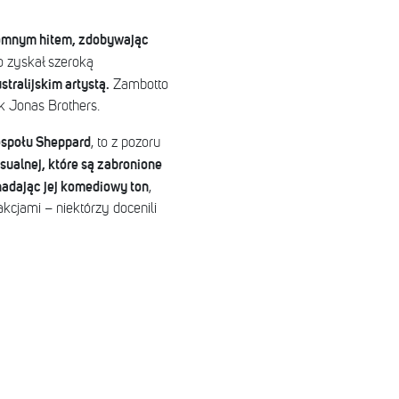
gromnym hitem, zdobywając
 zyskał szeroką
tralijskim artystą.
Zambotto
ak Jonas Brothers.
espołu Sheppard
, to z pozoru
ualnej, które są zabronione
 nadając jej komediowy ton
,
akcjami – niektórzy docenili