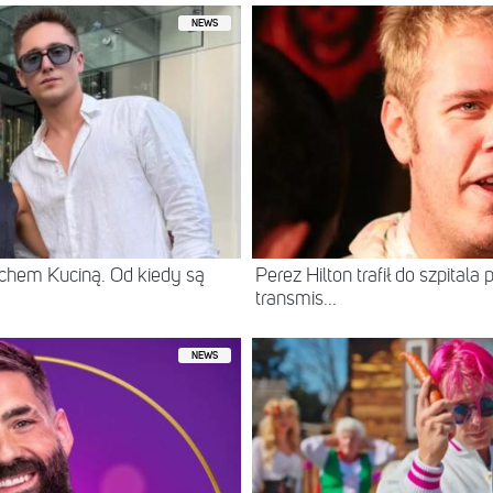
NEWS
chem Kuciną. Od kiedy są
Perez Hilton trafił do szpital
transmis...
NEWS