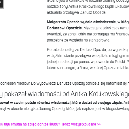
Głośno jest o konflikcie w rodzinie Joanny Opozdy
rodzice żony Antka Królikowskiego kupili luksuso
aktualnie przebywa Dariusz Opozda.
Małgorzata Opozda wydała oświadczenie, w któ
Dariuszowi Opozdzie.
Mężczyzna jakiś czas temu 
twierdził, że żona i córki nie pomagają mu finans
potrzebne ze względu na stan zdrowia.
Portale donosiły, że Dariusz Opozda, po wypadku, d
w ciężkim stanie przebywa w szpitalu misyjnym na
jednej z redakcji po pomoc w powrocie do Polski.
lotem sanitarnym, a firma, w której Opozda miał 
oniesień mediów. Do wypowiedzi Dariusza Opozdy odniosła się natomiast je
 pokazał wiadomości od Antka Królikowskieg
ował w swoim poście również wiadomości, które dostał od swojego zięcia.
Ant
nął w obronie nie tylko Joanny Opozdy, która, jak napisał, jest w błogosławiony
i byli smutni na zdjęciach ze ślubu? Teraz wszystko jasne >>