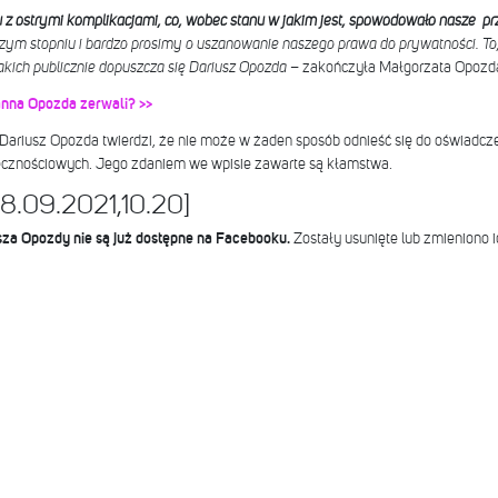
u z ostrymi komplikacjami, co, wobec stanu w jakim jest, spowodowało nasze pr
zym stopniu i bardzo prosimy o uszanowanie naszego prawa do prywatności. To, 
kich publicznie dopuszcza się Dariusz Opozda
– zakończyła Małgorzata Opozd
anna Opozda zerwali? >>
ariusz Opozda twierdzi, że nie może w żaden sposób odnieść się do oświadcze
cznościowych. Jego zdaniem we wpisie zawarte są kłamstwa.
.09.2021,10.20]
sza Opozdy nie są już dostępne na Facebooku.
Zostały usunięte lub zmieniono 