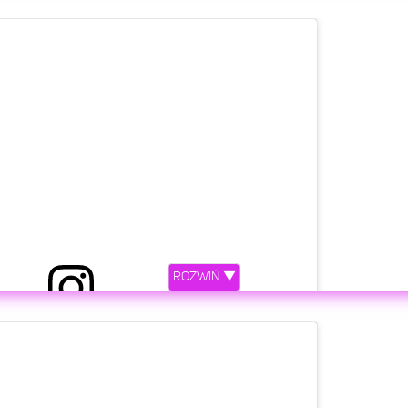
ROZWIŃ ▼
etl ten post na Instagramie.