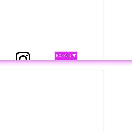
ROZWIŃ ▼
ony przez joanna opozda (@asiaopozda)
etl ten post na Instagramie.