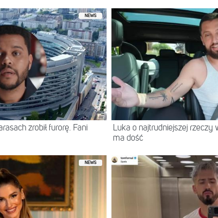
NEWS
asach zrobił furorę. Fani
Luka o najtrudniejszej rzeczy 
ma dość
NEWS