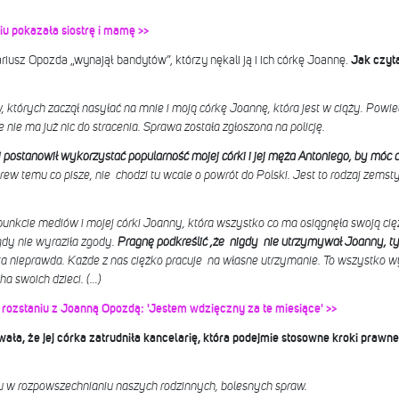
u pokazała siostrę i mamę >>
iusz Opozda „wynajął bandytów”, którzy nękali ją i ich córkę Joannę.
Jak czyta
których zaczął nasyłać na mnie i moją córkę Joannę, która jest w ciąży. Powied
że nie ma już nic do stracenia. Sprawa została zgłoszona na policję.
 postanowił wykorzystać popularność mojej córki i jej męża Antoniego, by móc 
w temu co pisze, nie chodzi tu wcale o powrót do Polski. Jest to rodzaj zemsty
unkcie mediów i mojej córki Joanny, która wszystko co ma osiągnęła swoją cięż
dy nie wyraziła zgody.
Pragnę podkreślić ,że nigdy nie utrzymywał Joanny, tym 
ta nieprawda. Każde z nas ciężko pracuje na własne utrzymanie. To wszystko 
ha swoich dzieci. (…)
 rozstaniu z Joanną Opozdą: 'Jestem wdzięczny za te miesiące' >>
, że jej córka zatrudniła kancelarię, która podejmie stosowne kroki prawne
 w rozpowszechnianiu naszych rodzinnych, bolesnych spraw.