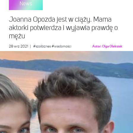
News
Joanna Opozda jest w ciąży. Mama
aktorki potwierdza i wyjawia prawdę o
mężu
28 wrz 2021
|
#szołbiznes
#wiadomości
Autor:
Olga Oleksiak