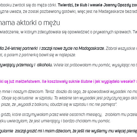
booku zwrócił się do męża córki.
Twierdzi, że ślub i wesele Joanny Opozdy z
zna uważa, że został pozbawiony gotówki, więc jest na Madagaskarze bezrad
ama aktorki o mężu
dczenie, w którym zdecydowała się opowiedzieć o prywatnych sprawach. Twie
la 24-letniej partnerki i zaczął nowe życie na Madagaskarze.
Zabrał wszystkie 
l, a potem z partnerką bawił się w najlepsze.
żywający przemocy i alkoholu.
Wiele lat próbowałam mu pomóc, wysyłając na t
i są już małżeństwem. Ile kosztowały suknie ślubne i jak wyglądało wesele? 
mnie i naszym dzieciom. Teraz doszło do tego, że spowodował wypadek na mot
). Oboje są aktualnie w szpitalu. To właśnie ten wypadek jest przyczyną jego ak
isze, że „wypadł z balkonu, obudził się w szpitalu i nic nie pamięta”.
 gróźb, które otrzymywałam przez wiele ostatnich miesięcy, zrobiłam mu przel
ątku uwierzyłam, że jest umierający i bardzo chciałam mu pomóc.
ularnie zaczął grozić mi i moim dzieciom, że jeśli nie wyślemy mu więcej pienię