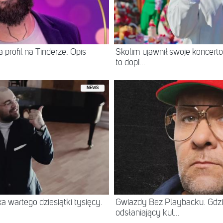
 profil na Tinderze. Opis
Skolim ujawnił swoje koncerto
to dopi...
NEWS
 wartego dziesiątki tysięcy.
Gwiazdy Bez Playbacku. Gdzi
odsłaniający kul...