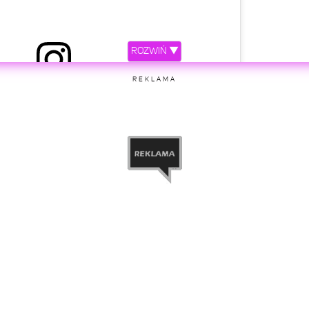
ROZWIŃ ▼
ony przez joanna opozda (@asiaopozda)
REKLAMA
etl ten post na Instagramie.
rzez Antoni Królikowski (@antek.krolikowski)