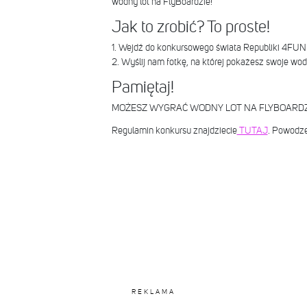
wodny lot na FlyBoardzie!
Jak to zrobić? To proste!
1. Wejdź do konkursowego świata Republiki 4FUN
2. Wyślij nam fotkę, na której pokażesz swoje wo
Pamiętaj!
MOŻESZ WYGRAĆ WODNY LOT NA FLYBOARDZ
Regulamin konkursu znajdziecie
TUTAJ
. Powodze
REKLAMA