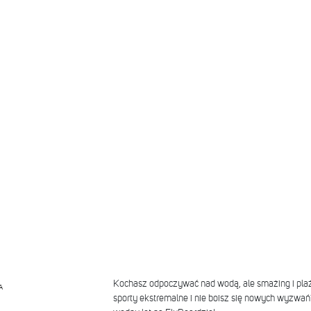
Kochasz odpoczywać nad wodą, ale smażing i plażi
A
sporty ekstremalne i nie boisz się nowych wyzwań?