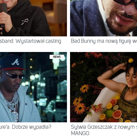
sband. Wystartował casting
Bad Bunny ma nową figurę 
NEWS
ure’a. Dobrze wypadła?
Sylwia Grzeszczak z nowym s
MANGO