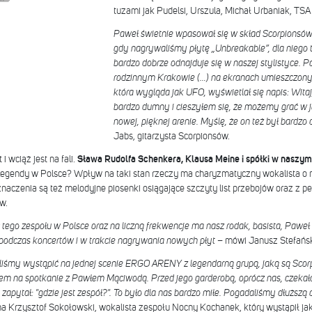
tuzami jak Pudelsi, Urszula, Michał Urbaniak, TS
Paweł świetnie wpasował się w skład Scorpionsów
gdy nagrywaliśmy płytę „Unbreakable”, dla niego t
bardzo dobrze odnajduje się w naszej stylistyce. 
rodzinnym Krakowie (…) na ekranach umieszczonych
która wygląda jak UFO, wyświetlał się napis: Wita
bardzo dumny i cieszyłem się, że możemy grać w j
nowej, pięknej arenie. Myślę, że on też był bardzo
Jabs, gitarzysta Scorpionsów.
i wciąż jest na fali.
Sława Rudolfa Schenkera, Klausa Meine i spółki w naszym k
 legendy w Polsce? Wpływ na taki stan rzeczy ma charyzmatyczny wokalista o
aczenia są też melodyjne piosenki osiągające szczyty list przebojów oraz z p
w.
ego zespołu w Polsce oraz na liczną frekwencje ma nasz rodak, basista, Paweł 
 podczas koncertów i w trakcie nagrywania nowych płyt –
mówi Janusz Stefańsk
iśmy wystąpić na jednej scenie ERGO ARENY z legendarną grupą, jaką są Scor
em na spotkanie z Pawłem Mąciwodą. Przed jego garderobą, oprócz nas, czekało
i zapytał: "gdzie jest zespół?". To było dla nas bardzo miłe. Pogadaliśmy dłużs
 Krzysztof Sokołowski, wokalista zespołu Nocny Kochanek, który wystąpił jak