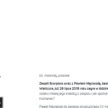
fot. materiały prasowe
A
Zespół Scorpions wraz z Pawłem Mąciwodą, basi
Wieliczce, już 29 lipca 2018 roku zagra w łódzkie
rodaku mówią jego koledzy z zespołu i jak spotk
Kochanek?
Paweł Mąciwoda do swojego artystycznego CV mo