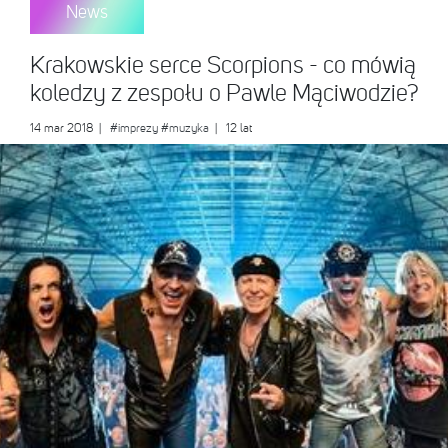
News
Krakowskie serce Scorpions - co mówią
koledzy z zespołu o Pawle Mąciwodzie?
14 mar 2018
|
#imprezy
#muzyka
| 12 lat