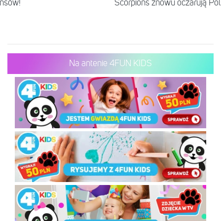
onsów!
Scorpions znowu oczarują Po
Na antenie 4FUN KIDS