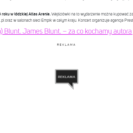
.
roku w łódzkiej Atlas Arenie.
Wejściówki na to wydarzenie można kupować za
et.pl oraz w salonach sieci Empik w całym kraju. Koncert organizuje agencja Pre
) Blunt. James Blunt. – za co kochamy autora „
REKLAMA