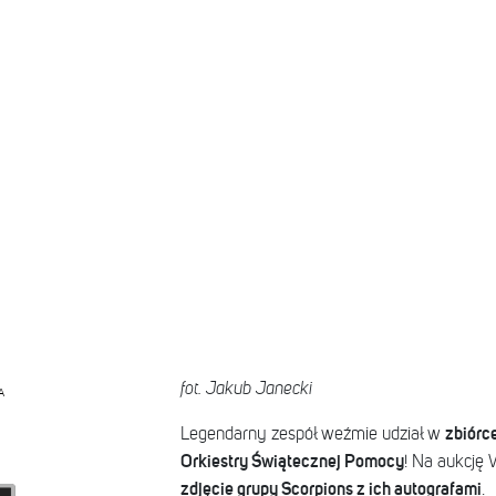
fot. Jakub Janecki
A
zbiórc
Legendarny zespół weźmie udział w
Orkiestry Świątecznej Pomocy
! Na aukcję
zdjęcie grupy Scorpions z ich autografami
.