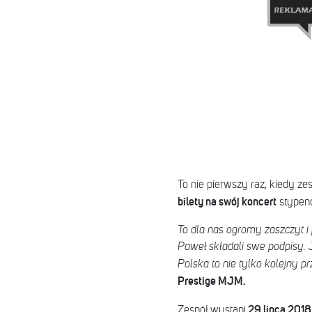
To nie pierwszy raz, kiedy ze
bilety na swój koncert
stypend
To dla nas ogromy zaszczyt i 
Paweł składali swe podpisy. 
Polska to nie tylko kolejny pr
Prestige MJM.
29 lipca 2018
Zespół wystąpi