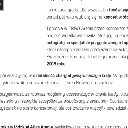
fanów leg
To nie lada gratka dla wszystkich
koncert w łód
ponad pół roku wybiorą się na
1 grudnia w ERGO Arenie przed koncertem z
miejsce wyjątkowa chwila. Muzycy legend
autografy na specjalnie przygotowanym i o
które następnie zostało przekazane na aukcj
Świątecznej Pomocy. Finał tegorocznej akcji
2018 roku
.
działalność charytatywną w naszym kraju
spół włączył się w
. W grud
ystom i wolontariuszom Fundacji Dzieło Nowego Tysiąclecia.
przyjemność, że również mogliśmy uczestniczyć w chwili, kiedy Klaus
Jesteśmy niezwykle szczęśliwi ze współpracy z zespołem. Scorpions 
zystanek na trasie koncertowej, ale coś znacznie więcej! -
powiedział
 roku
w łódzkiej Atlas Arenie
. Wejściówki na to wydarzenie można 