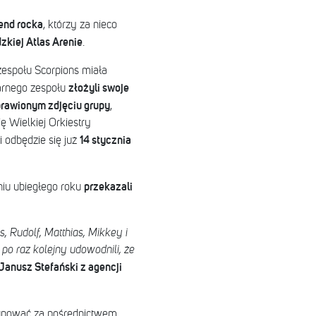
end rocka
, którzy za nieco
zkiej Atlas Arenie
.
espołu Scorpions miała
złożyli swoje
arnego zespołu
prawionym zdjęciu grupy
,
ę Wielkiej Orkiestry
14 stycznia
 odbędzie się już
przekazali
niu ubiegłego roku
, Rudolf, Matthias, Mikkey i
po raz kolejny udowodnili, że
Janusz Stefański z agencji
kupować za pośrednictwem